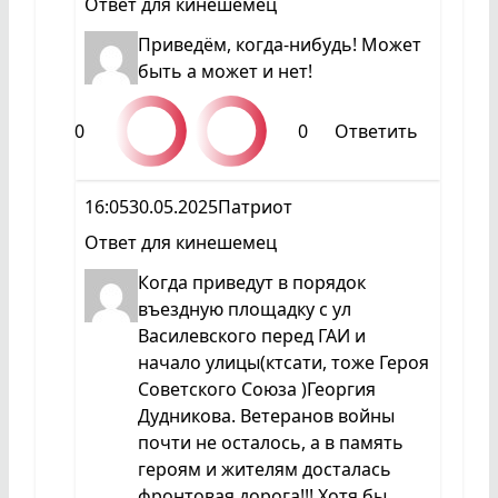
Ответ для
кинешемец
Приведём, когда-нибудь! Может
быть а может и нет!
0
0
Ответить
16:05
30.05.2025
Патриот
Ответ для
кинешемец
Когда приведут в порядок
въездную площадку с ул
Василевского перед ГАИ и
начало улицы(ктсати, тоже Героя
Советского Союза )Георгия
Дудникова. Ветеранов войны
почти не осталось, а в память
героям и жителям досталась
фронтовая дорога!!! Хотя бы