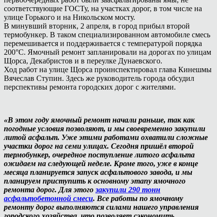
соответствующие ГОСТу, на участках дорог, в том числе на
улице Горького и на Никольском мосту.
В минувший вторник, 2 апреля, в город прибыл второй
термобункер. В таком специализированном автомобиле смесь
перемешивается и поддерживается с температурой порядка
200°C. Ямочный ремонт запланировали на дорогах по улицам
Щорса, Декабристов и в переулке Дунаевского.
Ход работ на улице Щорса проинспектировал глава Кинешмы
Вячеслав Ступин. Здесь же руководитель города обсудил
перспективы ремонта городских дорог с жителями.
«В этом году ямочный ремонт начали раньше, так как
погодные условия позволяют, и мы своевременно закупили
литой асфальт. Уже этими работами охватили сложные
участки дорог на семи улицах. Сегодня пришёл второй
термобункер, очередное поступление литого асфальта
ожидаем на следующей неделе. Кроме того, уже в конце
месяца планируется запуск асфальтового завода, и мы
планируем приступить к основному этапу ямочного
ремонта дорог. Для этого
закупили 290 тонн
асфальтобетонной смеси
. Все работы по ямочному
ремонту дорог выполняются силами нашего управления
городского хозяйства, что позволяет сэкономить