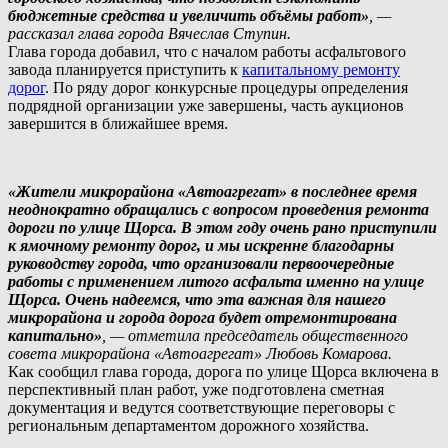
бюджетные средства и увеличить объёмы работ»
, —
рассказал глава города Вячеслав Ступин.
Глава города добавил, что с началом работы асфальтового
завода планируется приступить к
капитальному ремонту
дорог
. По ряду дорог конкурсные процедуры определения
подрядной организации уже завершены, часть аукционов
завершится в ближайшее время.
«Жители микрорайона «Автоагрегат» в последнее время
неоднократно обращались с вопросом проведения ремонта
дороги по улице Щорса. В этом году очень рано приступили
к ямочному ремонту дорог, и мы искренне благодарны
руководству города, что организовали первоочередные
работы с применением литого асфальта именно на улице
Щорса. Очень надеемся, что эта важная для нашего
микрорайона и города дорога будет отремонтирована
капитально»
, — отметила председатель общественного
совета микрорайона «Автоагрегат» Любовь Комарова.
Как сообщил глава города, дорога по улице Щорса включена в
перспективный план работ, уже подготовлена сметная
документация и ведутся соответствующие переговоры с
региональным департаментом дорожного хозяйства.