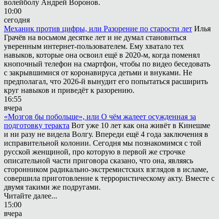
волейболу Андрей Воронов.
10:00
сегодня
Механик против цифры, или Разорение по старости лет
Илья
Грачёв на восьмом десятке лет и не думал становиться
уверенным интернет-пользователем. Ему хватало тех
навыков, которые она освоил ещё в 2020-м, когда поменял
кнопочный телефон на смартфон, чтобы по видео беседовать
с закрывшимися от коронавируса детьми и внуками. Не
предполагал, что 2026-й вынудит его попытаться расширить
круг навыков и приведёт к разорению.
16:55
вчера
«Мозгов бы побольше», или О чём жалеет осужденная за
подготовку теракта
Вот уже 10 лет как она живёт в Кинешме
и ни разу не видела Волгу. Впереди ещё 4 года заключения в
исправительной колонии. Сегодня мы познакомимся с той
русской женщиной, про которую в первой же строчке
описательной части приговора сказано, что она, являясь
сторонником радикально-экстремистских взглядов в исламе,
совершила приготовление к террористическому акту. Вместе с
двумя такими же подругами.
Читайте далее...
15:00
вчера