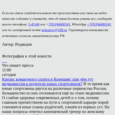
Если вы стали свидетелем какого-то происшествия или сняли на видео
какое-то событие и считаете, что об этом должны узнать все, сообщите
нам по телефону:
5-45-84
или +
7(910)6680341
, WhatsApp
+7(910)6680341
или по электронной почте
m.kozirev@168.ru
. Гарантируем анонимность
источника согласно законодательству РФ.
Автор: Редакция
Фотографии к этой новости
Что пишет пресса
11:00
сегодня
Кризис командного спорта в Кинешме: при чём тут
медкомиссия и родители юных спортсменов?
В то время как
юные спортсмены рвутся на различные первенства России,
большинство из них отсеиваются ещё на этапе медкомиссии.
О слабом здоровье современных детей и о том, почему
главным препятствием на пути к спортивной карьере порой
становятся иные планы родителей, узнаём из первых уст. На
наши вопросы ответил кинешемский тренер по женскому