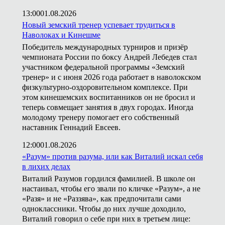
13:00
01.08.2026
Новый земский тренер успевает трудиться в
Наволоках и Кинешме
Победитель международных турниров и призёр
чемпионата России по боксу Андрей Лебедев стал
участником федеральной программы «Земский
тренер» и с июня 2026 года работает в наволокском
физкультурно-оздоровительном комплексе. При
этом кинешемских воспитанников он не бросил и
теперь совмещает занятия в двух городах. Иногда
молодому тренеру помогает его собственный
наставник Геннадий Евсеев.
12:00
01.08.2026
«Разум» против разума, или как Виталий искал себя
в лихих делах
Виталий Разумов гордился фамилией. В школе он
настаивал, чтобы его звали по кличке «Разум», а не
«Разя» и не «Раззява», как предпочитали сами
одноклассники. Чтобы до них лучше доходило,
Виталий говорил о себе при них в третьем лице: