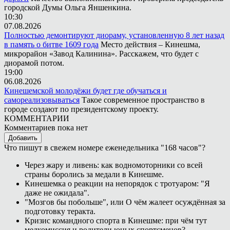
городской Думы Ольга Яншенкина.
10:30
07.08.2026
Полностью демонтируют диораму, установленную 8 лет назад
в память о битве 1609 года
Место действия – Кинешма,
микрорайон «Завод Калинина». Расскажем, что будет с
диорамой потом.
19:00
06.08.2026
Кинешемской молодёжи будет где обучаться и
самореализовываться
Такое современное пространство в
городе создают по президентскому проекту.
КОММЕНТАРИИ
Комментариев пока нет
Добавить
Что пишут в свежем номере еженедельника "168 часов"?
Через жару и ливень: как водномоторники со всей
страны боролись за медали в Кинешме.
Кинешемка о реакции на непорядок с тротуаром: "Я
даже не ожидала".
"Мозгов бы побольше", или О чём жалеет осуждённая за
подготовку теракта.
Кризис командного спорта в Кинешме: при чём тут
медкомиссия и родители юных спортсменов?