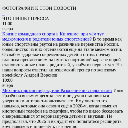
ФОТОГРАФИИ К ЭТОЙ НОВОСТИ
ЧТО ПИШЕТ ПРЕССА
11:00
вчера
Кризис командного спорта в Кинешме: при чём тут
медкомиссия и родители юных спортсменов?
В то время как
юные спортсмены рвутся на различные первенства России,
большинство из них отсеиваются ещё на этапе медкомиссии.
О слабом здоровье современных детей и о том, почему
главным препятствием на пути к спортивной карьере порой
становятся иные планы родителей, узнаём из первых уст. На
наши вопросы ответил кинешемский тренер по женскому
волейболу Андрей Воронов.
10:00
вчера
Механик против цифры, или Разорение по старости лет
Илья
Грачёв на восьмом десятке лет и не думал становиться
уверенным интернет-пользователем. Ему хватало тех
навыков, которые она освоил ещё в 2020-м, когда поменял
кнопочный телефон на смартфон, чтобы по видео беседовать
с закрывшимися от коронавируса детьми и внуками. Не
предполагал, что 2026-й вынудит его попытаться расширить
круг навыков и приведёт к разорению.