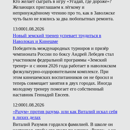
Кто желает сыграть в игру «Угадай, где дороже»?
Желающих приглашаем к лёгкому и
непринуждённому чтению про то, как в Заволжске
чуть было не взялись за два любопытных ремонта.
13:00
01.08.2026
Новый земский тренер успевает трудиться в
Наволоках и Кинешме
Победитель международных турниров и призёр
чемпионата России по боксу Андрей Лебедев стал
участником федеральной программы «Земский
тренер» и с июня 2026 года работает в наволокском
физкультурно-оздоровительном комплексе. При
этом кинешемских воспитанников он не бросил и
теперь совмещает занятия в двух городах. Иногда
молодому тренеру помогает его собственный
наставник Геннадий Евсеев.
12:00
01.08.2026
«Разум» против разума, или как Виталий искал себя
в лихих делах
Виталий Разумов гордился фамилией. В школе он