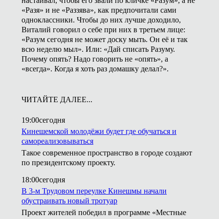
настаивал, чтобы его звали по кличке «Разум», а не
«Разя» и не «Раззява», как предпочитали сами
одноклассники. Чтобы до них лучше доходило,
Виталий говорил о себе при них в третьем лице:
«Разум сегодня не может доску мыть. Он её и так
всю неделю мыл». Или: «Дай списать Разуму.
Почему опять? Надо говорить не «опять», а
«всегда». Когда я хоть раз домашку делал?».
ЧИТАЙТЕ ДАЛЕЕ...
19:00
сегодня
Кинешемской молодёжи будет где обучаться и
самореализовываться
Такое современное пространство в городе создают
по президентскому проекту.
18:00
сегодня
В 3-м Трудовом переулке Кинешмы начали
обустраивать новый тротуар
Проект жителей победил в программе «Местные