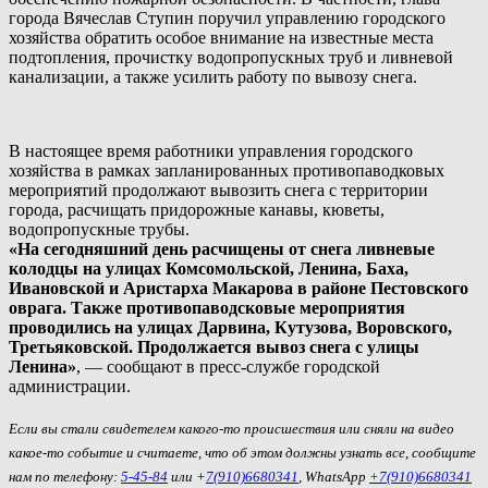
города Вячеслав Ступин поручил управлению городского
хозяйства обратить особое внимание на известные места
подтопления, прочистку водопропускных труб и ливневой
канализации, а также усилить работу по вывозу снега.
В настоящее время работники управления городского
хозяйства в рамках запланированных противопаводковых
мероприятий продолжают вывозить снега с территории
города, расчищать придорожные канавы, кюветы,
водопропускные трубы.
«На сегодняшний день расчищены от снега ливневые
колодцы на улицах Комсомольской, Ленина, Баха,
Ивановской и Аристарха Макарова в районе Пестовского
оврага. Также противопаводсковые мероприятия
проводились на улицах Дарвина, Кутузова, Воровского,
Третьяковской. Продолжается вывоз снега с улицы
Ленина»
, — сообщают в пресс-службе городской
администрации.
Если вы стали свидетелем какого-то происшествия или сняли на видео
какое-то событие и считаете, что об этом должны узнать все, сообщите
нам по телефону:
5-45-84
или +
7(910)6680341
, WhatsApp
+7(910)6680341