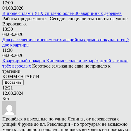
17:00
04.08.2026
В июле силами УГХ спилено более 30 аварийных деревьев
Работы продолжаются. Сегодня специалисты заняты на улице
Воровского.
13:30
04.08.2026
Для расселения кинешемских аварийных домов покупают ещё
две квартиры
11:30
04.08.2026
Квартирный пожар в Кинешме: спасли четырёх детей, а также
трёх взрослых
Короткое замыкание едва не привело к
трагедии.
КОММЕНТАРИИ
Добавить
12:21
12.03.2024
Кот
Прошёлся в выходные по улице Ленина , от перекрестка с
улицей Фрунзе до пл. Революции - по тротуарам не возможно
ходить - сплошной гололёд - пришлось выходить на проезжую