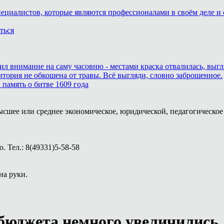
пециалистов, которые являются профессионалами в своём деле и 
ться
тил внимание на саму часовню - местами краска отвалилась, выг
итория не обкошена от травы. Всё выгляди, словно заброшенное.
память о битве 1609 года
ысшее или среднее экономическое, юридической, педагогическое 
 Тел.: 8(49331)5-58-58
на руки.
 бюджета немного увеличились