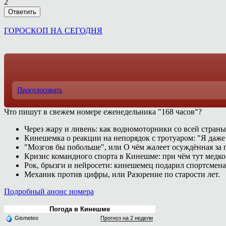
2
Ответить
ГОРОСКОП НА СЕГОДНЯ
Проголосовать
Что пишут в свежем номере еженедельника "168 часов"?
Через жару и ливень: как водномоторники со всей страны
Кинешемка о реакции на непорядок с тротуаром: "Я даже
"Мозгов бы побольше", или О чём жалеет осуждённая за п
Кризис командного спорта в Кинешме: при чём тут медк
Рок, брызги и нейросети: кинешемец подарил спортсмен
Механик против цифры, или Разорение по старости лет.
Подробный анонс номера
Погода в Кинешме
Gismeteo
Прогноз на 2 недели