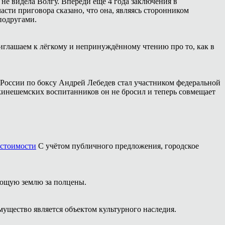
 не видела Волгу. Впереди ещё 4 года заключения в
сти приговора сказано, что она, являясь сторонником
подругами.
иглашаем к лёгкому и непринуждённому чтению про то, как в
России по боксу Андрей Лебедев стал участником федеральной
 кинешемских воспитанников он не бросил и теперь совмещает
 стоимости
С учётом публичного предложения, городское
ющую землю за полцены.
мущество является объектом культурного наследия.