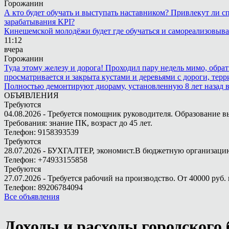
Горожанин
А кто будет обучать и выступать наставником? Привлекут ли с
зарабатывания KPI?
Кинешемской молодёжи будет где обучаться и самореализовыва
11:12
вчера
Горожанин
Туда этому железу и дорога! Проходил пару недель мимо, обра
просматривается и закрыта кустами и деревьями с дороги, терр
Полностью демонтируют диораму, установленную 8 лет назад в 
ОБЪЯВЛЕНИЯ
Требуются
04.08.2026 - Требуется помощник руководителя. Образование в
Требования: знание ПК, возраст до 45 лет.
Телефон: 9158393539
Требуются
28.07.2026 - БУХГАЛТЕР, экономист.В бюджетную организацию.
Телефон: +74933155858
Требуются
27.07.2026 - Требуется рабочий на производство. От 40000 руб. 
Телефон: 89206784094
Все объявления
Доходы и расходы городского