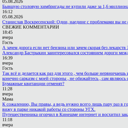
05.08.2026
Бывшую столовую химбригады не купили даже за 1,6 миллион
16:12
05.08.2026
Станислав Воскресенский: Одни, наедине с проблемами вы не 
СВЕЖИЕ КОММЕНТАРИИ
18:45
вчера
Гость
А зачем дорога если нет бензина или зачем скорая без лекарств
Александр Бастрыкин заинтересовался состоянием дороги меж
16:39
вчера
Гость
Так всё и делается как раз для этого , чем больше нервничаеш
конечно сарказм с моей стороны , не обижайтесь , сам являюсь 
Бумажные квитанции отменят?
11:28
вчера
Мама
К сожалению, Вы правы, а ведь нужно всего лишь пару раз в г
вижу в парке никакой работы со стороны УГХ.
Путешественника огорчил в Кинешме интернет и восхитил зак
11:18
вчера