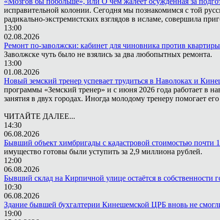
«Мозгов бы побольше», или О чём жалеет осужденная за подго
исправительной колонии. Сегодня мы познакомимся с той русск
радикально-экстремистских взглядов в исламе, совершила приг
13:00
02.08.2026
Ремонт по-заволжски: кабинет для чиновника против квартиры
Заволжске чуть было не взялись за два любопытных ремонта.
13:00
01.08.2026
Новый земский тренер успевает трудиться в Наволоках и Кин
программы «Земский тренер» и с июня 2026 года работает в н
занятия в двух городах. Иногда молодому тренеру помогает ег
ЧИТАЙТЕ ДАЛЕЕ...
14:30
06.08.2026
Бывший объект химбригады с кадастровой стоимостью почти 1
имущество готовы были уступить за 2,9 миллиона рублей.
12:00
06.08.2026
Бывший склад на Кирпичной улице остаётся в собственности г
10:30
06.08.2026
Здание бывшей бухгалтерии Кинешемской ЦРБ вновь не смогл
19:00