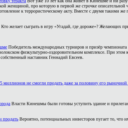
товку теракта
Вот уже 10 лет как она живёт в Кинешме и ни разу
ой женщиной, про которую в первой же строчке описательной ча
отовление к террористическому акту. Вместе с двумя такими же 
Кто желает сыграть в игру «Угадай, где дороже»? Желающих пр
ешме
Победитель международных турниров и призёр чемпионата 
аволокском физкультурно-оздоровительном комплексе. При этом
о собственный наставник Геннадий Евсеев.
5 миллионов не смогли продать даже за половину его рыночной
орода
Власти Кинешмы были готовы уступить здание и прилега
и продать
Вероятно, потенциальных инвесторов пугает то, что и