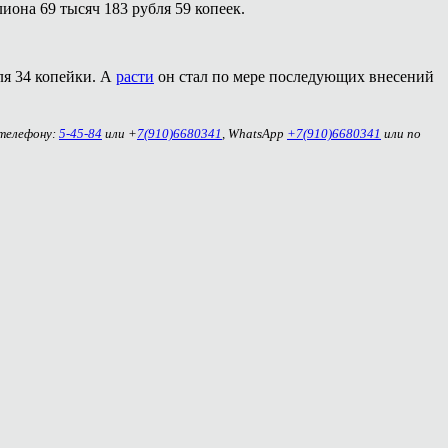
иона 69 тысяч 183 рубля 59 копеек.
ля 34 копейки. А
расти
он стал по мере последующих внесений
 телефону:
5-45-84
или +
7(910)6680341
, WhatsApp
+7(910)6680341
или по