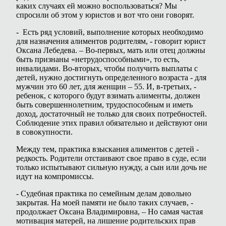
каких случаях ей можно воспользоваться? Мы
спросили об этом у юристов и вот что они говорят.
- Есть ряд условий, выполнение которых необходимо
для назначения алиментов родителям, - говорит юрист
Оксана Лебедева. – Во-первых, мать или отец должны
быть признаны «нетрудоспособными», то есть,
инвалидами. Во-вторых, чтобы получить выплаты с
детей, нужно достигнуть определенного возраста - для
мужчин это 60 лет, для женщин – 55. И, в-третьих, -
ребенок, с которого будут взимать алименты, должен
быть совершеннолетним, трудоспособным и иметь
доход, достаточный не только для своих потребностей.
Соблюдение этих правил обязательно и действуют они
в совокупности.
Между тем, практика взыскания алиментов с детей -
редкость. Родители отстаивают свое право в суде, если
только испытывают сильную нужду, а сын или дочь не
идут на компромиссы.
- Судебная практика по семейным делам довольно
закрытая. На моей памяти не было таких случаев, -
продолжает Оксана Владимировна, – Но самая частая
мотивация матерей, на лишение родительских прав