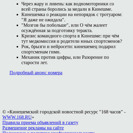
Через жару и ливень: как водномоторники со
всей страны боролись за медали в Кинешме.
Кинешемка о реакции на непорядок с тротуаром:
"Я даже не ожидала".
"Мозгов бы побольше", или О чём жалеет
осуждённая за подготовку теракта.
Кризис командного спорта в Кинешме: при чём
тут медкомиссия и родители юных спортсменов?
Рок, брызги и нейросети: кинешемец подарил
спортсменам гимн.
Механик против цифры, или Разорение по
старости лет.
Подробный анонс номера
© «Кинешемский городской новостной ресурс "168 часов" -
WWW.168.RU
»
Правила приема объявлений в газету
Размещение рекламы на сайте