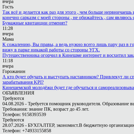
вчера
Гость
Так всё и делается как раз для этого , чем больше нервничаеш
конечно сарказм с моей стороны , не обижайтесь , сам являюсь 
Бумажные квитанции отменят?
11:28
вчера
Мама
К сожалению, Вы правы, а ведь нужно всего лишь пару раз в г
вижу в парке никакой работы со стороны УГХ.
Путешественника огорчил в Кинешме интернет и восхитил зак
11:18
вчера
Горожанин
А кто будет обучать и выступать наставником? Привлекут ли с
зарабатывания KPI?
Кинешемской молодёжи будет где обучаться и самореализовыва
ОБЪЯВЛЕНИЯ
Требуются
04.08.2026 - Требуется помощник руководителя. Образование в
Требования: знание ПК, возраст до 45 лет.
Телефон: 9158393539
Требуются
28.07.2026 - БУХГАЛТЕР, экономист.В бюджетную организацию.
Телефон: +74933155858