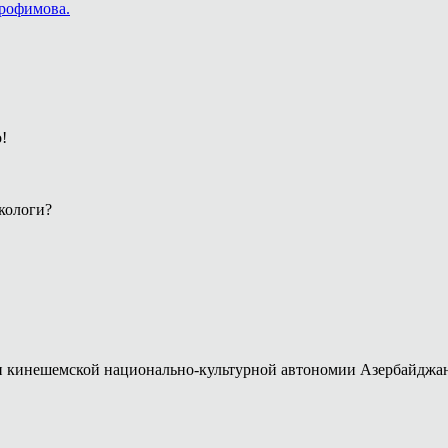
Трофимова.
!
кологи?
кинешемской национально-культурной автономии Азербайджана,