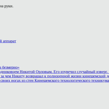
на руки.
й аппарат
а безмерно»
родниковцем Никитой Орловым. Его изувечил случайный изверг. 
 за чем Никиту возвращал к полноценной жизни кинешемский до
 своих ногах из стен Кинешемского технологического техникума