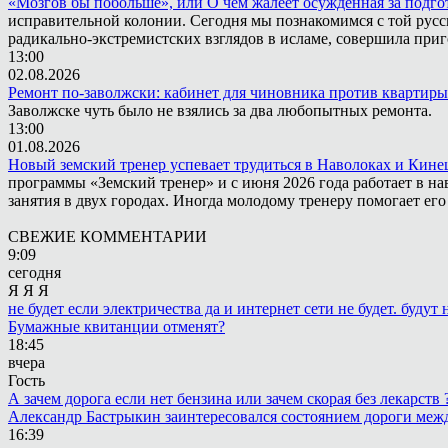
«Мозгов бы побольше», или О чём жалеет осужденная за подго
исправительной колонии. Сегодня мы познакомимся с той русск
радикально-экстремистских взглядов в исламе, совершила приг
13:00
02.08.2026
Ремонт по-заволжски: кабинет для чиновника против квартиры
Заволжске чуть было не взялись за два любопытных ремонта.
13:00
01.08.2026
Новый земский тренер успевает трудиться в Наволоках и Кин
программы «Земский тренер» и с июня 2026 года работает в н
занятия в двух городах. Иногда молодому тренеру помогает ег
СВЕЖИЕ КОММЕНТАРИИ
9:09
сегодня
Я Я Я
не будет если электричества да и интернет сети не будет. будут
Бумажные квитанции отменят?
18:45
вчера
Гость
А зачем дорога если нет бензина или зачем скорая без лекарств
Александр Бастрыкин заинтересовался состоянием дороги меж
16:39