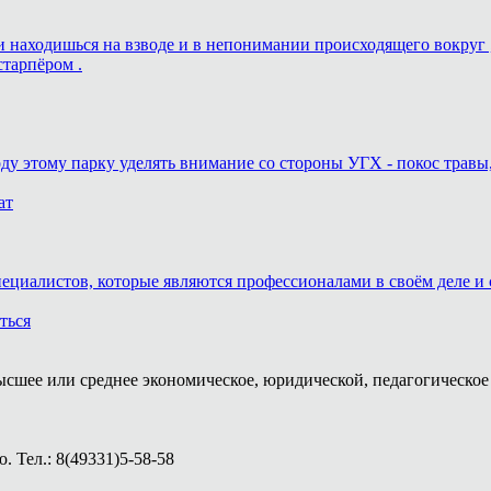
ь и находишься на взводе и в непонимании происходящего вокруг 
старпёром .
оду этому парку уделять внимание со стороны УГХ - покос травы
ат
пециалистов, которые являются профессионалами в своём деле и 
ться
ысшее или среднее экономическое, юридической, педагогическое 
 Тел.: 8(49331)5-58-58