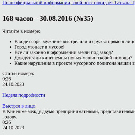
По неофициальной информации, свой пост покидает Татьяна 
168 часов - 30.08.2016 (№35)
Читайте в номере:
В ходе ссоры мужчине выстрелили из ружья прямо в лицо
Город утопает в мусоре!
Всё ли законно в оформлении земли под завод?
Дождутся ли кинешемцы новых машин скорой помощи?
Какие нарушения в проекте мусорного полигона нашли э
Статьи номера:
0:26
24.10.2023
|
Неделя подробности
Выстрел в лицо
В Кинешме между двумя предпринимателями, представителями 
голову.
0:26
24.10.2023
|