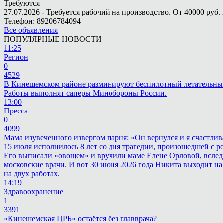
Требуются
27.07.2026 - Требуется рабочий на производство. От 40000 руб. 
Телефон: 89206784094
Все объявления
ПОПУЛЯРНЫЕ НОВОСТИ
11:25
Регион
0
4529
В Кинешемском районе разминируют беспилотный летательны
Работы выполнят саперы Минобороны России.
13:00
Пресса
0
4099
Мама изувеченного извергом парня: «Он вернулся и я счастлив
15 июля исполнилось 8 лет со дня трагедии, произошедшей с 
Его выписали «овощем» и вручили маме Елене Орловой, вслед
московские врачи. И вот 30 июня 2026 года Никита выходит на
на двух работах.
14:19
Здравоохранение
1
3391
«Кинешемская ЦРБ» остаётся без главврача?