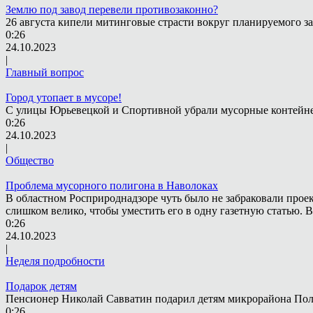
Землю под завод перевели противозаконно?
26 августа кипели митинговые страсти вокруг планируемого з
0:26
24.10.2023
|
Главный вопрос
Город утопает в мусоре!
С улицы Юрьевецкой и Спортивной убрали мусорные контейнеры
0:26
24.10.2023
|
Общество
Проблема мусорного полигона в Наволоках
В областном Росприроднадзоре чуть было не забраковали проек
слишком велико, чтобы уместить его в одну газетную статью. 
0:26
24.10.2023
|
Неделя подробности
Подарок детям
Пенсионер Николай Савватин подарил детям микрорайона Пол
0:26