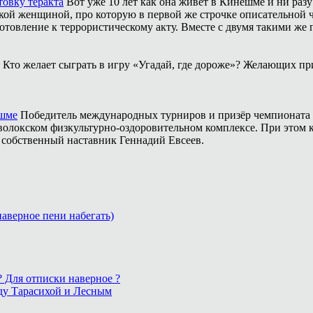
товку теракта
Вот уже 10 лет как она живёт в Кинешме и ни разу
ой женщиной, про которую в первой же строчке описательной ча
отовление к террористическому акту. Вместе с двумя такими же 
Кто желает сыграть в игру «Угадай, где дороже»? Желающих пр
ешме
Победитель международных турниров и призёр чемпионата 
аволокском физкультурно-оздоровительном комплексе. При этом
о собственный наставник Геннадий Евсеев.
 наверное пени набегать)
 ? Для отписки наверное ?
ду Тарасихой и Лесным