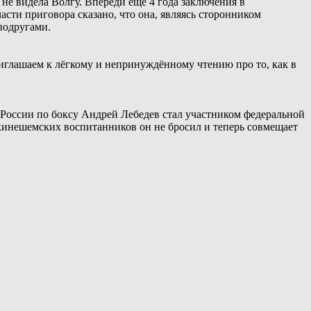
 не видела Волгу. Впереди ещё 4 года заключения в
сти приговора сказано, что она, являясь сторонником
подругами.
иглашаем к лёгкому и непринуждённому чтению про то, как в
России по боксу Андрей Лебедев стал участником федеральной
 кинешемских воспитанников он не бросил и теперь совмещает