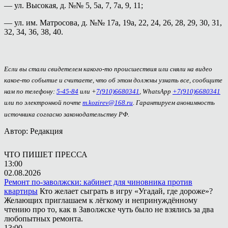
— ул. Высокая, д. №№ 5, 5а, 7, 7а, 9, 11;
— ул. им. Матросова, д. №№ 17а, 19а, 22, 24, 26, 28, 29, 30, 31,
32, 34, 36, 38, 40.
Если вы стали свидетелем какого-то происшествия или сняли на видео
какое-то событие и считаете, что об этом должны узнать все, сообщите
нам по телефону:
5-45-84
или +
7(910)6680341
, WhatsApp
+7(910)6680341
или по электронной почте
m.kozirev@168.ru
. Гарантируем анонимность
источника согласно законодательству РФ.
Автор: Редакция
ЧТО ПИШЕТ ПРЕССА
13:00
02.08.2026
Ремонт по-заволжски: кабинет для чиновника против
квартиры
Кто желает сыграть в игру «Угадай, где дороже»?
Желающих приглашаем к лёгкому и непринуждённому
чтению про то, как в Заволжске чуть было не взялись за два
любопытных ремонта.
13:00