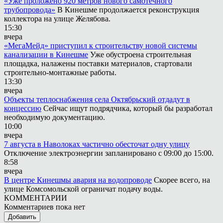
«Уже проложено 920 метров нового самотёчного
трубопровода»
В Кинешме продолжается реконструкция
коллектора на улице Желябова.
15:30
вчера
«МегаМейд» приступил к строительству новой системы
канализации в Кинешме
Уже обустроена строительная
площадка, налажены поставки материалов, стартовали
строительно-монтажные работы.
13:30
вчера
Объекты теплоснабжения села Октябрьский отдадут в
концессию
Сейчас ищут подрядчика, который бы разработал
необходимую документацию.
10:00
вчера
7 августа в Наволоках частично обесточат одну улицу
Отключение электроэнергии запланировано с 09:00 до 15:00.
8:58
вчера
В центре Кинешмы авария на водопроводе
Скорее всего, на
улице Комсомольской ограничат подачу воды.
КОММЕНТАРИИ
Комментариев пока нет
Добавить