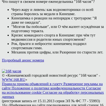
Что пишут в свежем номере еженедельника "168 часов"?
Через жару и ливень: как водномоторники со всей
страны боролись за медали в Кинешме.
Кинешемка о реакции на непорядок с тротуаром: "Я
даже не ожидала".
"Мозгов бы побольше", или О чём жалеет осуждённая за
подготовку теракта.
Кризис командного спорта в Кинешме: при чём тут
медкомиссия и родители юных спортсменов?
Рок, брызги и нейросети: кинешемец подарил
спортсменам гимн.
Механик против цифры, или Разорение по старости лет.
Подробный анонс номера
© «Кинешемский городской новостной ресурс "168 часов" -
WWW.168.RU
»
Правила приема объявлений в газету
Размещение рекламы на
сайте
Положение о политике конфиденциальности
Согласие
на использование cookie
Согласие на обработку персональных
данных
(реестровая запись от 15.11.2013 серия ЭЛ № ФС 77 - 55993)
16+ (Информация на сайте предназначена для детей старше 16