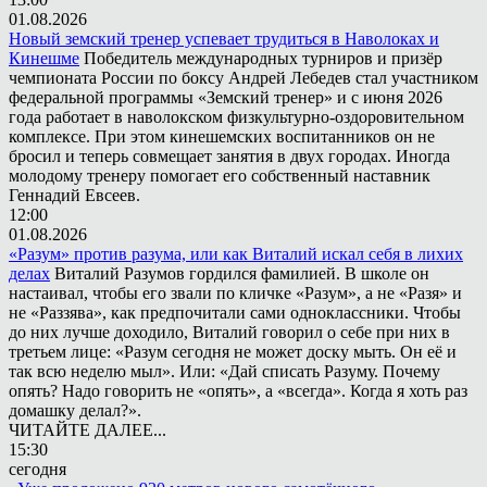
01.08.2026
Новый земский тренер успевает трудиться в Наволоках и
Кинешме
Победитель международных турниров и призёр
чемпионата России по боксу Андрей Лебедев стал участником
федеральной программы «Земский тренер» и с июня 2026
года работает в наволокском физкультурно-оздоровительном
комплексе. При этом кинешемских воспитанников он не
бросил и теперь совмещает занятия в двух городах. Иногда
молодому тренеру помогает его собственный наставник
Геннадий Евсеев.
12:00
01.08.2026
«Разум» против разума, или как Виталий искал себя в лихих
делах
Виталий Разумов гордился фамилией. В школе он
настаивал, чтобы его звали по кличке «Разум», а не «Разя» и
не «Раззява», как предпочитали сами одноклассники. Чтобы
до них лучше доходило, Виталий говорил о себе при них в
третьем лице: «Разум сегодня не может доску мыть. Он её и
так всю неделю мыл». Или: «Дай списать Разуму. Почему
опять? Надо говорить не «опять», а «всегда». Когда я хоть раз
домашку делал?».
ЧИТАЙТЕ ДАЛЕЕ...
15:30
сегодня