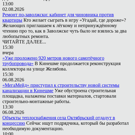
13:00
02.08.2026
Ремонт по-заволжски: кабинет для чиновника против
квартиры
Кто желает сыграть в игру «Угадай, где дороже»?
Желающих приглашаем к лёгкому и непринуждённому
чтению про то, как в Заволжске чуть было не взялись за два
любопытных ремонта.
ЧИТАЙТЕ ДАЛЕЕ...
15:30
вчера
«Уже проложено 920 метров нового самотёчного
трубопровода»
В Кинешме продолжается реконструкция
коллектора на улице Желябова.
15:30
06.08.2026
«МегаМейд» приступил к строительству новой системы
канализации в Кинешме
Уже обустроена строительная
площадка, налажены поставки материалов, стартовали
строительно-монтажные работы.
13:30
06.08.2026
Объекты теплоснабжения села Октябрьский отдадут в
концессию
Сейчас ищут подрядчика, который бы разработал
необходимую документацию.
10:00