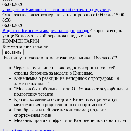
06.08.2026
7 августа в Наволоках частично обесточат одну улицу
Отключение электроэнергии запланировано с 09:00 до 15:00.
8:58
06.08.2026
В центре Кинешмы авария на водопроводе
Скорее всего, на
улице Комсомольской ограничат подачу воды.
КОММЕНТАРИИ
Комментариев пока нет
Добавить
Что пишут в свежем номере еженедельника "168 часов"?
Через жару и ливень: как водномоторники со всей
страны боролись за медали в Кинешме.
Кинешемка о реакции на непорядок с тротуаром: "Я
даже не ожидала".
"Мозгов бы побольше", или О чём жалеет осуждённая за
подготовку теракта.
Кризис командного спорта в Кинешме: при чём тут
медкомиссия и родители юных спортсменов?
Рок, брызги и нейросети: кинешемец подарил
спортсменам гимн.
Механик против цифры, или Разорение по старости лет.
Подробный анонс номера