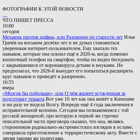
ФОТОГРАФИИ К ЭТОЙ НОВОСТИ
ЧТО ПИШЕТ ПРЕССА
10:00
сегодня
Механик против цифры, или Разорение по старости лет
Илья
Грачёв на восьмом десятке лет и не думал становиться
уверенным интернет-пользователем. Ему хватало тех
навыков, которые она освоил ещё в 2020-м, когда поменял
кнопочный телефон на смартфон, чтобы по видео беседовать
с закрывшимися от коронавируса детьми и внуками. Не
предполагал, что 2026-й вынудит его попытаться расширить
круг навыков и приведёт к разорению.
16:55
вчера
«Мозгов бы побольше», или О чём жалеет осужденная за
подготовку теракта
Вот уже 10 лет как она живёт в Кинешме
и ни разу не видела Волгу. Впереди ещё 4 года заключения в
исправительной колонии. Сегодня мы познакомимся с той
русской женщиной, про которую в первой же строчке
описательной части приговора сказано, что она, являясь
сторонником радикально-экстремистских взглядов в исламе,
совершила приготовление к террористическому акту. Вместе с
двумя такими же подругами.