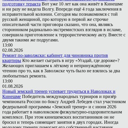
подготовку теракта
Вот уже 10 лет как она живёт в Кинешме
и ни разу не видела Волгу. Впереди ещё 4 года заключения в
исправительной колонии. Сегодня мы познакомимся с той
русской женщиной, про которую в первой же строчке
описательной части приговора сказано, что она, являясь
сторонником радикально-экстремистских взглядов в исламе,
совершила приготовление к террористическому акту. Вместе с
двумя такими же подругами.
13:00
02.08.2026
Ремонт по-заволжски: кабинет для чиновника против
квартиры
Кто желает сыграть в игру «Угадай, где дороже»?
Желающих приглашаем к лёгкому и непринуждённому
чтению про то, как в Заволжске чуть было не взялись за два
любопытных ремонта.
13:00
01.08.2026
Новый земский тренер успевает трудиться в Наволоках и
Кинешме
Победитель международных турниров и призёр
чемпионата России по боксу Андрей Лебедев стал участником
федеральной программы «Земский тренер» и с июня 2026
года работает в наволокском физкультурно-оздоровительном
комплексе. При этом кинешемских воспитанников он не
бросил и теперь совмещает занятия в двух городах. Иногда
молодому тренеру помогает его собственный наставник