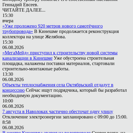
Геннадий Евсеев.
ЧИТАЙТЕ ДАЛЕЕ...
15:30
вчера
«Уже проложено 920 метров нового самотёчного
трубопровода»
В Кинешме продолжается реконструкция
коллектора на улице Желябова.
15:30
06.08.2026
«МегаМейд» приступил к строительству новой системы
канализации в Кинешме
Уже обустроена строительная
площадка, налажены поставки материалов, стартовали
строительно-монтажные работы.
13:30
06.08.2026
Объекты теплоснабжения села Октябрьский отдадут в
концессию
Сейчас ищут подрядчика, который бы разработал
необходимую документацию.
10:00
06.08.2026
7 августа в Наволоках частично обесточат одну улицу
Отключение электроэнергии запланировано с 09:00 до 15:00.
8:58
06.08.2026
В центре Кинешмы авария на водопроводе
Скорее всего, на