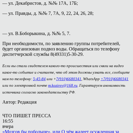
— ул. Декабристов, д. №№ 17А, 17Б;
— ул. Правды, д. №№ 7, 7А, 9, 22, 24, 26, 28;
— ул. В.Боборыкина, д. №№ 5, 7.
При необходимости, по заявлению группы потребителей,
будет организован подвоз воды. Обращаться по телефону
диспетчерской службы 8(49331)5-30-29.
Если вы стали свидетелем какого-то происшествия или сняли на видео
какое-то событие и считаете, что об этом должны узнать все, сообщите
нам по телефону:
5-45-84
или +
7(910)6680341
, WhatsApp
+7(910)6680341
или по электронной почте
m.kozirev@168.ru
. Гарантируем анонимность
источника согласно законодательству РФ.
Автор: Редакция
ЧТО ПИШЕТ ПРЕССА
16:55
вчера
«Мозгов бы побольше», или О чём жалеет осужденная за