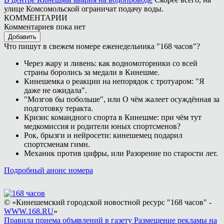
улице Комсомольской ограничат подачу воды.
КОММЕНТАРИИ
Комментариев пока нет
Добавить
Что пишут в свежем номере еженедельника "168 часов"?
Через жару и ливень: как водномоторники со всей
страны боролись за медали в Кинешме.
Кинешемка о реакции на непорядок с тротуаром: "Я
даже не ожидала".
"Мозгов бы побольше", или О чём жалеет осуждённая за
подготовку теракта.
Кризис командного спорта в Кинешме: при чём тут
медкомиссия и родители юных спортсменов?
Рок, брызги и нейросети: кинешемец подарил
спортсменам гимн.
Механик против цифры, или Разорение по старости лет.
Подробный анонс номера
© «Кинешемский городской новостной ресурс "168 часов" -
WWW.168.RU
»
Правила приема объявлений в газету
Размещение рекламы на