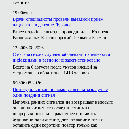
темноте.
19:00
вчера
Врачи-специалисты провели выездной приём
пациентов в деревне Луговое
Ранее подобные выезды проводились в Колшево,
Воздвиженье, Красногорский, Решму и Батманы.
12:30
06.08.2026
С начала сезона случаев заболеваний клещевыми
инфекциями в регионе не зарегистрировано
Всего на 6 августа после укусов клешей за
медпомощью обратились 1418 человек.
6:25
06.08.2026
Пять будильников не помогут выспаться: лучше
один поздний сигнал
Цепочка ранних сигналов не возвращает недосып:
она лишь отнимает последние минуты
непрерывного сна. Практичнее поставить
будильник на самое позднее реальное время и
оставить один короткий повтор только как