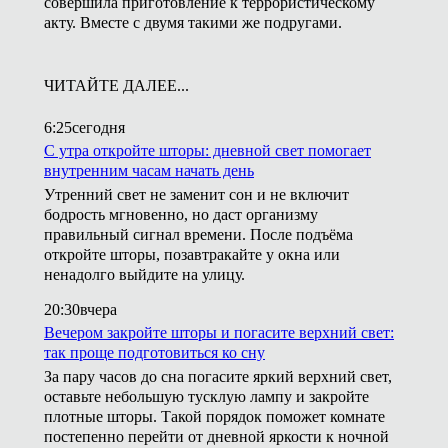
совершила приготовление к террористическому
акту. Вместе с двумя такими же подругами.
ЧИТАЙТЕ ДАЛЕЕ...
6:25
сегодня
С утра откройте шторы: дневной свет помогает
внутренним часам начать день
Утренний свет не заменит сон и не включит
бодрость мгновенно, но даст организму
правильный сигнал времени. После подъёма
откройте шторы, позавтракайте у окна или
ненадолго выйдите на улицу.
20:30
вчера
Вечером закройте шторы и погасите верхний свет:
так проще подготовиться ко сну
За пару часов до сна погасите яркий верхний свет,
оставьте небольшую тусклую лампу и закройте
плотные шторы. Такой порядок поможет комнате
постепенно перейти от дневной яркости к ночной