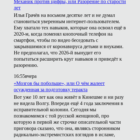
Механик против цифры, или Разорение по старости
лет
Илья Грачёв на восьмом десятке лет и не думал
становиться уверенным интернет-пользователем.
Ему хватало тех навыков, которые она освоил ещё в
2020-м, когда поменял кнопочный телефон на
смартфон, чтобы по видео беседовать с
закрывшимися от коронавируса детьми и внуками.
Не предполагал, что 2026-й вынудит его
попытаться расширить круг навыков и приведёт к
разорению.
16:55
вчера
«Мозгов бы побольше», или О чём жалеет
осужденная за подготовку теракта
Вот уже 10 лет как она живёт в Кинешме и ни разу
не видела Волгу. Впереди ещё 4 года заключения в
исправительной колонии. Сегодня мы
познакомимся с той русской женщиной, про
которую в первой же строчке описательной части
приговора сказано, что она, являясь сторонником
радикально-экстремистских взглядов в исламе,