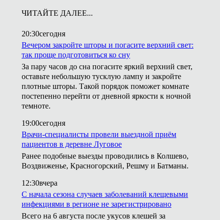
ЧИТАЙТЕ ДАЛЕЕ...
20:30
сегодня
Вечером закройте шторы и погасите верхний свет:
так проще подготовиться ко сну
За пару часов до сна погасите яркий верхний свет,
оставьте небольшую тусклую лампу и закройте
плотные шторы. Такой порядок поможет комнате
постепенно перейти от дневной яркости к ночной
темноте.
19:00
сегодня
Врачи-специалисты провели выездной приём
пациентов в деревне Луговое
Ранее подобные выезды проводились в Колшево,
Воздвиженье, Красногорский, Решму и Батманы.
12:30
вчера
С начала сезона случаев заболеваний клещевыми
инфекциями в регионе не зарегистрировано
Всего на 6 августа после укусов клешей за