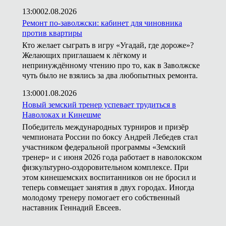
13:00
02.08.2026
Ремонт по-заволжски: кабинет для чиновника
против квартиры
Кто желает сыграть в игру «Угадай, где дороже»?
Желающих приглашаем к лёгкому и
непринуждённому чтению про то, как в Заволжске
чуть было не взялись за два любопытных ремонта.
13:00
01.08.2026
Новый земский тренер успевает трудиться в
Наволоках и Кинешме
Победитель международных турниров и призёр
чемпионата России по боксу Андрей Лебедев стал
участником федеральной программы «Земский
тренер» и с июня 2026 года работает в наволокском
физкультурно-оздоровительном комплексе. При
этом кинешемских воспитанников он не бросил и
теперь совмещает занятия в двух городах. Иногда
молодому тренеру помогает его собственный
наставник Геннадий Евсеев.