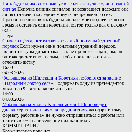
Пять будильников не помогут выспаться: лучше один поздний
сигнал
Цепочка ранних сигналов не возвращает недосып: она
лишь отнимает последние минуты непрерывного сна.
Практичнее поставить будильник на самое позднее реальное
время и оставить один короткий повтор только как страховку.
6:25
вчера
Сначала щётка, потом завтрак: самый понятный утренний
порядок
Если нужен один понятный утренний порядок,
почистите зубы до завтрака. Так не придётся гадать, был ли
завтрак достаточно кислым, чтобы после него стоило
отложить щётку.
16:00
04.08.2026
Фельдшеры из Шилекши и Коротихи поборются за звание
«Народный доктор села»
Поддержать одну из претенденток
можно до 9 августа включительно.
14:00
04.08.2026
Мобильный комплекс Кинешемской ЦРБ проводит
диспансеризацию прямо на предприятиях
лагодаря такому
формату работникам не нужно отпрашиваться с работы или
тратить время на посещение поликлиники.
КОММЕНТАРИИ
Комментариев пока нет