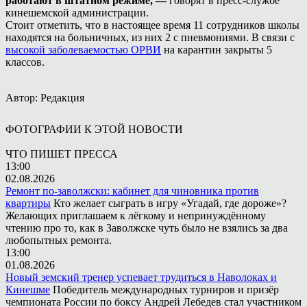
работают в штатном режиме, —
говорят в пресс-службе
кинешемской администрации.
Стоит отметить, что в настоящее время 11 сотрудников школы
находятся на больничных, из них 2 с пневмониями. В связи с
высокой заболеваемостью ОРВИ
на карантин закрыты 5
классов.
Автор: Редакция
ФОТОГРАФИИ К ЭТОЙ НОВОСТИ
ЧТО ПИШЕТ ПРЕССА
13:00
02.08.2026
Ремонт по-заволжски: кабинет для чиновника против
квартиры
Кто желает сыграть в игру «Угадай, где дороже»?
Желающих приглашаем к лёгкому и непринуждённому
чтению про то, как в Заволжске чуть было не взялись за два
любопытных ремонта.
13:00
01.08.2026
Новый земский тренер успевает трудиться в Наволоках и
Кинешме
Победитель международных турниров и призёр
чемпионата России по боксу Андрей Лебедев стал участником