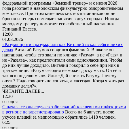
федеральной программы «Земский тренер» и с июня 2026
года работает в наволокском физкультурно-оздоровительном
комплексе. При этом кинешемских воспитанников он не
бросил и теперь совмещает занятия в двух городах. Иногда
молодому тренеру помогает его собственный наставник
Геннадий Евсеев.
12:00
01.08.2026
«Разум» против разума, или как Виталий искал себя в лихих
делах
Виталий Разумов гордился фамилией. В школе он
настаивал, чтобы его звали по кличке «Разум», а не «Разя» и
не «Раззява», как предпочитали сами одноклассники. Чтобы
до них лучше доходило, Виталий говорил о себе при них в
третьем лице: «Разум сегодня не может доску мыть. Он её и
так всю неделю мыл». Или: «Дай списать Разуму. Почему
опять? Надо говорить не «опять», а «всегда». Когда я хоть раз
домашку делал?».
ЧИТАЙТЕ ДАЛЕЕ...
12:30
сегодня
С начала сезона случаев заболеваний клещевыми инфекциями
в регионе не зарегистрировано
Всего на 6 августа после
укусов клешей за медпомощью обратились 1418 человек.
6:25
сегодня