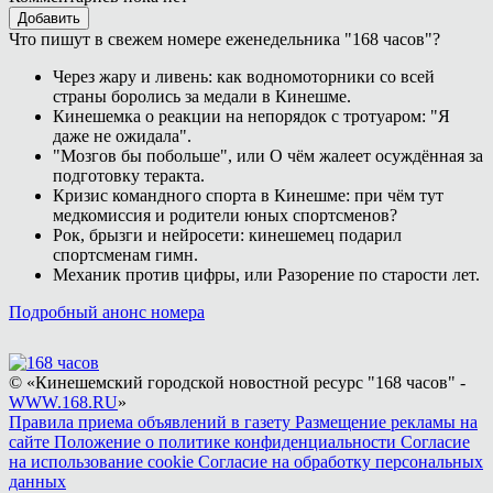
Добавить
Что пишут в свежем номере еженедельника "168 часов"?
Через жару и ливень: как водномоторники со всей
страны боролись за медали в Кинешме.
Кинешемка о реакции на непорядок с тротуаром: "Я
даже не ожидала".
"Мозгов бы побольше", или О чём жалеет осуждённая за
подготовку теракта.
Кризис командного спорта в Кинешме: при чём тут
медкомиссия и родители юных спортсменов?
Рок, брызги и нейросети: кинешемец подарил
спортсменам гимн.
Механик против цифры, или Разорение по старости лет.
Подробный анонс номера
© «Кинешемский городской новостной ресурс "168 часов" -
WWW.168.RU
»
Правила приема объявлений в газету
Размещение рекламы на
сайте
Положение о политике конфиденциальности
Согласие
на использование cookie
Согласие на обработку персональных
данных