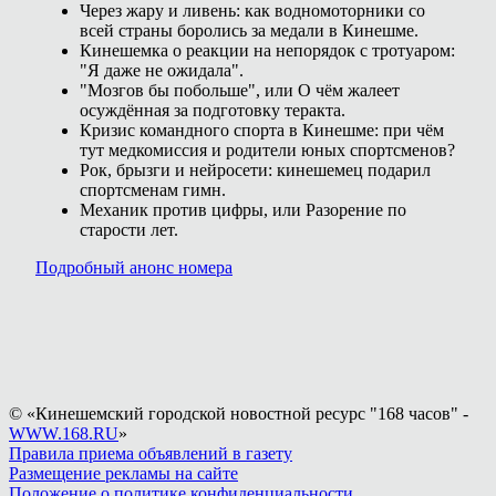
Через жару и ливень: как водномоторники со
всей страны боролись за медали в Кинешме.
Кинешемка о реакции на непорядок с тротуаром:
"Я даже не ожидала".
"Мозгов бы побольше", или О чём жалеет
осуждённая за подготовку теракта.
Кризис командного спорта в Кинешме: при чём
тут медкомиссия и родители юных спортсменов?
Рок, брызги и нейросети: кинешемец подарил
спортсменам гимн.
Механик против цифры, или Разорение по
старости лет.
Подробный анонс номера
© «Кинешемский городской новостной ресурс "168 часов" -
WWW.168.RU
»
Правила приема объявлений в газету
Размещение рекламы на сайте
Положение о политике конфиденциальности