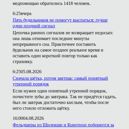
медпомощью обратились 1418 человек.
6:25
вчера
Пять будильников не помогут выспаться: лучше
один поздний сигнал
Цепочка ранних сигналов не возвращает недосып:
она лишь отнимает последние минуты
непрерывного сна. Практичнее поставить
будильник на самое позднее реальное время и
оставить один короткий повтор только как
страховку.
6:25
05.08.2026
Сначала щётка, потом завтрак: самый понятный
утренний порядок
Если нужен один понятный утренний порядок,
почистите зубы до завтрака. Так не придётся гадать,
был ли завтрак достаточно кислым, чтобы после
него стоило отложить щётку.
16:00
04.08.2026
Фельдшеры из Шилекши и Коротихи поборются за