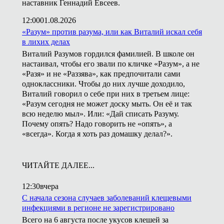
наставник Геннадий Евсеев.
12:00
01.08.2026
«Разум» против разума, или как Виталий искал себя
в лихих делах
Виталий Разумов гордился фамилией. В школе он
настаивал, чтобы его звали по кличке «Разум», а не
«Разя» и не «Раззява», как предпочитали сами
одноклассники. Чтобы до них лучше доходило,
Виталий говорил о себе при них в третьем лице:
«Разум сегодня не может доску мыть. Он её и так
всю неделю мыл». Или: «Дай списать Разуму.
Почему опять? Надо говорить не «опять», а
«всегда». Когда я хоть раз домашку делал?».
ЧИТАЙТЕ ДАЛЕЕ...
12:30
вчера
С начала сезона случаев заболеваний клещевыми
инфекциями в регионе не зарегистрировано
Всего на 6 августа после укусов клешей за