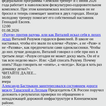
федеральной программы «Земский тренер» и с июня 2026
года работает в наволокском физкультурно-оздоровительном
комплексе. При этом кинешемских воспитанников он не
бросил и теперь совмещает занятия в двух городах. Иногда
молодому тренеру помогает его собственный наставник
Геннадий Евсеев.
12:00
01.08.2026
«Разум» против разума, или как Виталий искал себя в лихих
делах
Виталий Разумов гордился фамилией. В школе он
настаивал, чтобы его звали по кличке «Разум», а не «Разя» и
не «Раззява», как предпочитали сами одноклассники. Чтобы
до них лучше доходило, Виталий говорил о себе при них в
третьем лице: «Разум сегодня не может доску мыть. Он её и
так всю неделю мыл». Или: «Дай списать Разуму. Почему
опять? Надо говорить не «опять», а «всегда». Когда я хоть раз
домашку делал?».
ЧИТАЙТЕ ДАЛЕЕ...
16:00
вчера
Александр Бастрыкин заинтересовался состоянием дороги
между Тарасихой и Лесным
Председатель СК России поручил
доложить о результатах проверки по обращению о
ненадлежащей дорожной инфраструктуре в Кинешемском
районе.