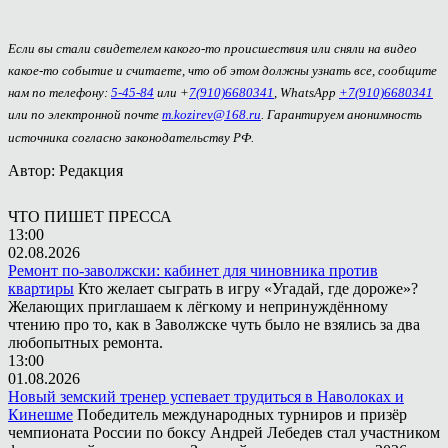
Если вы стали свидетелем какого-то происшествия или сняли на видео
какое-то событие и считаете, что об этом должны узнать все, сообщите
нам по телефону:
5-45-84
или +
7(910)6680341
, WhatsApp
+7(910)6680341
или по электронной почте
m.kozirev@168.ru
. Гарантируем анонимность
источника согласно законодательству РФ.
Автор: Редакция
ЧТО ПИШЕТ ПРЕССА
13:00
02.08.2026
Ремонт по-заволжски: кабинет для чиновника против
квартиры
Кто желает сыграть в игру «Угадай, где дороже»?
Желающих приглашаем к лёгкому и непринуждённому
чтению про то, как в Заволжске чуть было не взялись за два
любопытных ремонта.
13:00
01.08.2026
Новый земский тренер успевает трудиться в Наволоках и
Кинешме
Победитель международных турниров и призёр
чемпионата России по боксу Андрей Лебедев стал участником