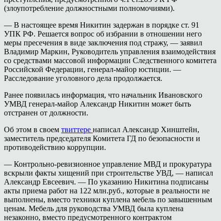
(злоупотребление должностными полномочиями).
— В настоящее время Никитин задержан в порядке ст. 91
УПК РФ. Решается вопрос об избрании в отношении него
меры пресечения в виде заключения под стражу, — заявил
Владимир Маркин, Руководитель управления взаимодействия
со средствами массовой информации Следственного комитета
Российской Федерации, генерал-майор юстиции. —
Расследование уголовного дела продолжается.
Ранее появилась информация, что начальник Ивановского
УМВД генерал-майор Александр Никитин может быть
отстранен от должности.
Об этом в своем
твиттере
написал Александр Хинштейн,
заместитель председателя Комитета ГД по безопасности и
противодействию коррупции.
— Контрольно-ревизионное управление МВД и прокуратура
вскрыли факты хищений при строительстве УВД, — написал
Александр Евсеевич. — По указанию Никитина подписаны
акты приема работ на 122 млн.руб., которые в реальности не
выполнены, вместо техники куплена мебель по завышенным
ценам. Мебель для руководства УМВД была куплена
незаконно, вместо предусмотренного контрактом