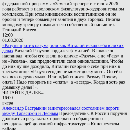
федеральной программы «Земский тренер» и с июня 2026
года работает в наволокском физкультурно-оздоровительном
комплексе. При этом кинешемских воспитанников он не
бросил и теперь совмещает занятия в двух городах. Иногда
молодому тренеру помогает его собственный наставник
Геннадий Евсеев.
12:00
01.08.2026
«Разум» против разума, или как Виталий искал себя в лихих
делах
Виталий Разумов гордился фамилией. В школе он
настаивал, чтобы его звали по кличке «Разум», а не «Разя» и
не «Раззява», как предпочитали сами одноклассники. Чтобы
до них лучше доходило, Виталий говорил о себе при них в
третьем лице: «Разум сегодня не может доску мыть. Он её и
так всю неделю мыл». Или: «Дай списать Разуму. Почему
опять? Надо говорить не «опять», а «всегда». Когда я хоть раз
домашку делал?».
ЧИТАЙТЕ ДАЛЕЕ...
16:00
вчера
Александр Бастрыкин заинтересовался состоянием дороги
между Тарасихой и Лесным
Председатель СК России поручил
доложить о результатах проверки по обращению о
ненадлежащей дорожной инфраструктуре в Кинешемском
районе.