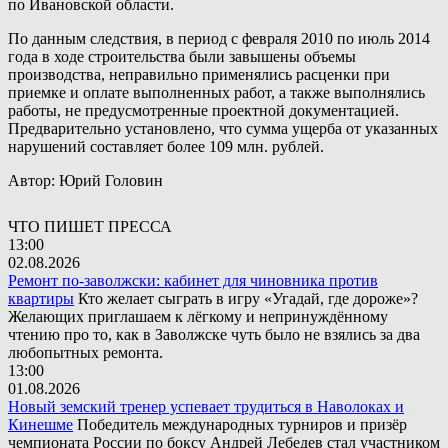
по Ивановской области.
По данным следствия, в период с февраля 2010 по июль 2014
года в ходе строительства были завышены объемы
производства, неправильно применялись расценки при
приемке и оплате выполненных работ, а также выполнялись
работы, не предусмотренные проектной документацией.
Предварительно установлено, что сумма ущерба от указанных
нарушений составляет более 109 млн. рублей.
Автор: Юрий Головин
ЧТО ПИШЕТ ПРЕССА
13:00
02.08.2026
Ремонт по-заволжски: кабинет для чиновника против
квартиры
Кто желает сыграть в игру «Угадай, где дороже»?
Желающих приглашаем к лёгкому и непринуждённому
чтению про то, как в Заволжске чуть было не взялись за два
любопытных ремонта.
13:00
01.08.2026
Новый земский тренер успевает трудиться в Наволоках и
Кинешме
Победитель международных турниров и призёр
чемпионата России по боксу Андрей Лебедев стал участником