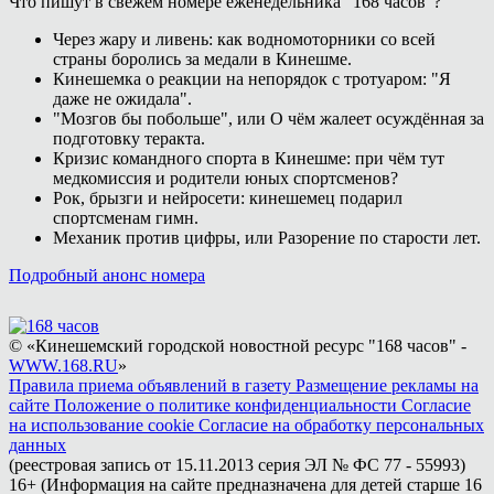
Что пишут в свежем номере еженедельника "168 часов"?
Через жару и ливень: как водномоторники со всей
страны боролись за медали в Кинешме.
Кинешемка о реакции на непорядок с тротуаром: "Я
даже не ожидала".
"Мозгов бы побольше", или О чём жалеет осуждённая за
подготовку теракта.
Кризис командного спорта в Кинешме: при чём тут
медкомиссия и родители юных спортсменов?
Рок, брызги и нейросети: кинешемец подарил
спортсменам гимн.
Механик против цифры, или Разорение по старости лет.
Подробный анонс номера
© «Кинешемский городской новостной ресурс "168 часов" -
WWW.168.RU
»
Правила приема объявлений в газету
Размещение рекламы на
сайте
Положение о политике конфиденциальности
Согласие
на использование cookie
Согласие на обработку персональных
данных
(реестровая запись от 15.11.2013 серия ЭЛ № ФС 77 - 55993)
16+ (Информация на сайте предназначена для детей старше 16