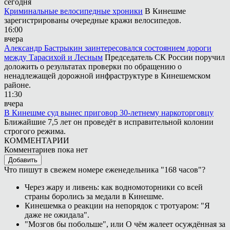
сегодня
Криминальные велосипедные хроники
В Кинешме
зарегистрированы очередные кражи велосипедов.
16:00
вчера
Александр Бастрыкин заинтересовался состоянием дороги
между Тарасихой и Лесным
Председатель СК России поручил
доложить о результатах проверки по обращению о
ненадлежащей дорожной инфраструктуре в Кинешемском
районе.
11:30
вчера
В Кинешме суд вынес приговор 30-летнему наркоторговцу
Ближайшие 7,5 лет он проведёт в исправительной колонии
строгого режима.
КОММЕНТАРИИ
Комментариев пока нет
Добавить
Что пишут в свежем номере еженедельника "168 часов"?
Через жару и ливень: как водномоторники со всей
страны боролись за медали в Кинешме.
Кинешемка о реакции на непорядок с тротуаром: "Я
даже не ожидала".
"Мозгов бы побольше", или О чём жалеет осуждённая за