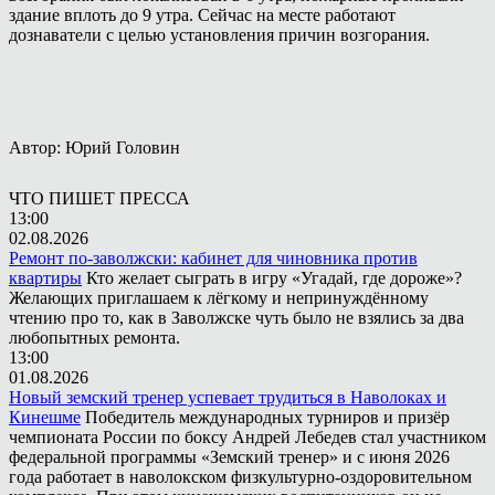
здание вплоть до 9 утра. Сейчас на месте работают
дознаватели с целью установления причин возгорания.
Автор: Юрий Головин
ЧТО ПИШЕТ ПРЕССА
13:00
02.08.2026
Ремонт по-заволжски: кабинет для чиновника против
квартиры
Кто желает сыграть в игру «Угадай, где дороже»?
Желающих приглашаем к лёгкому и непринуждённому
чтению про то, как в Заволжске чуть было не взялись за два
любопытных ремонта.
13:00
01.08.2026
Новый земский тренер успевает трудиться в Наволоках и
Кинешме
Победитель международных турниров и призёр
чемпионата России по боксу Андрей Лебедев стал участником
федеральной программы «Земский тренер» и с июня 2026
года работает в наволокском физкультурно-оздоровительном