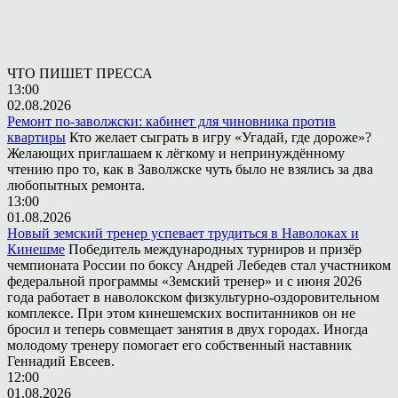
ЧТО ПИШЕТ ПРЕССА
13:00
02.08.2026
Ремонт по-заволжски: кабинет для чиновника против
квартиры
Кто желает сыграть в игру «Угадай, где дороже»?
Желающих приглашаем к лёгкому и непринуждённому
чтению про то, как в Заволжске чуть было не взялись за два
любопытных ремонта.
13:00
01.08.2026
Новый земский тренер успевает трудиться в Наволоках и
Кинешме
Победитель международных турниров и призёр
чемпионата России по боксу Андрей Лебедев стал участником
федеральной программы «Земский тренер» и с июня 2026
года работает в наволокском физкультурно-оздоровительном
комплексе. При этом кинешемских воспитанников он не
бросил и теперь совмещает занятия в двух городах. Иногда
молодому тренеру помогает его собственный наставник
Геннадий Евсеев.
12:00
01.08.2026