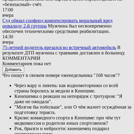
«безопасный» счёт.
17:00
вчера
Суд обязал соцфонд компенсировать моральный вред
инвалиду 2-й группы
Мужчина был несвоевременно
обеспечен техническими средствами реабилитации.
14:30
вчера
75-летний водитель врезался во встречный автомобиль
В
результате ДТП мужчина с травмами доставлен в больницу.
КОММЕНТАРИИ
Комментариев пока нет
Добавить
Что пишут в свежем номере еженедельника "168 часов"?
Через жару и ливень: как водномоторники со всей
страны боролись за медали в Кинешме.
Кинешемка о реакции на непорядок с тротуаром: "Я
даже не ожидала".
"Мозгов бы побольше", или О чём жалеет осуждённая за
подготовку теракта.
Кризис командного спорта в Кинешме: при чём тут
медкомиссия и родители юных спортсменов?
Рок, брызги и нейросети: кинешемец подарил
спортсменам гимн.