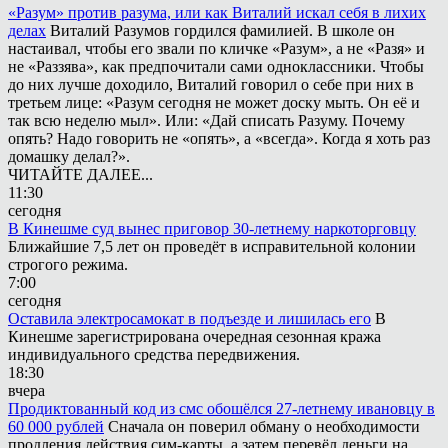
«Разум» против разума, или как Виталий искал себя в лихих
делах
Виталий Разумов гордился фамилией. В школе он
настаивал, чтобы его звали по кличке «Разум», а не «Разя» и
не «Раззява», как предпочитали сами одноклассники. Чтобы
до них лучше доходило, Виталий говорил о себе при них в
третьем лице: «Разум сегодня не может доску мыть. Он её и
так всю неделю мыл». Или: «Дай списать Разуму. Почему
опять? Надо говорить не «опять», а «всегда». Когда я хоть раз
домашку делал?».
ЧИТАЙТЕ ДАЛЕЕ...
11:30
сегодня
В Кинешме суд вынес приговор 30-летнему наркоторговцу
Ближайшие 7,5 лет он проведёт в исправительной колонии
строгого режима.
7:00
сегодня
Оставила электросамокат в подъезде и лишилась его
В
Кинешме зарегистрирована очередная сезонная кража
индивидуального средства передвижения.
18:30
вчера
Продиктованный код из смс обошёлся 27-летнему ивановцу в
60 000 рублей
Сначала он поверил обману о необходимости
продления действия сим-карты, а затем перевёл деньги на