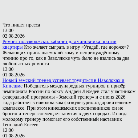
Что пишет пресса
13:00
02.08.2026
Ремонт по-заволжски: кабинет для чиновника против
квартиры
Кто желает сыграть в игру «Угадай, где дороже»?
Желающих приглашаем к лёгкому и непринуждённому
чтению про то, как в Заволжске чуть было не взялись за два
любопытных ремонта.
13:00
01.08.2026
Новый земский тренер успевает трудиться в Наволоках и
Кинешме
Победитель международных турниров и призёр
чемпионата России по боксу Андрей Лебедев стал участником
федеральной программы «Земский тренер» и с июня 2026
года работает в наволокском физкультурно-оздоровительном
комплексе. При этом кинешемских воспитанников он не
бросил и теперь совмещает занятия в двух городах. Иногда
молодому тренеру помогает его собственный наставник
Геннадий Евсеев.
12:00
01.08.2026