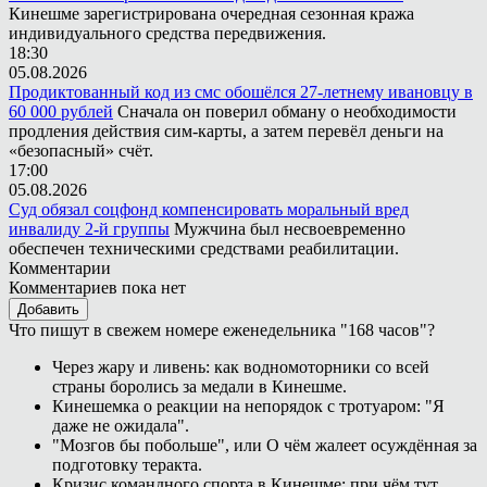
Кинешме зарегистрирована очередная сезонная кража
индивидуального средства передвижения.
18:30
05.08.2026
Продиктованный код из смс обошёлся 27-летнему ивановцу в
60 000 рублей
Сначала он поверил обману о необходимости
продления действия сим-карты, а затем перевёл деньги на
«безопасный» счёт.
17:00
05.08.2026
Суд обязал соцфонд компенсировать моральный вред
инвалиду 2-й группы
Мужчина был несвоевременно
обеспечен техническими средствами реабилитации.
Комментарии
Комментариев пока нет
Добавить
Что пишут в свежем номере еженедельника "168 часов"?
Через жару и ливень: как водномоторники со всей
страны боролись за медали в Кинешме.
Кинешемка о реакции на непорядок с тротуаром: "Я
даже не ожидала".
"Мозгов бы побольше", или О чём жалеет осуждённая за
подготовку теракта.
Кризис командного спорта в Кинешме: при чём тут