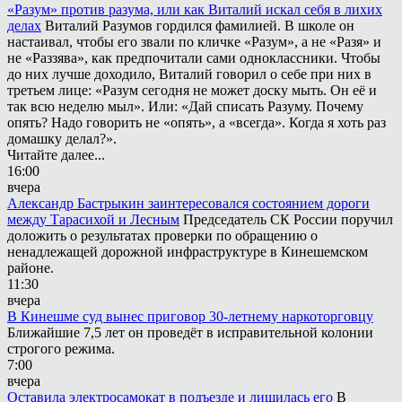
«Разум» против разума, или как Виталий искал себя в лихих
делах
Виталий Разумов гордился фамилией. В школе он
настаивал, чтобы его звали по кличке «Разум», а не «Разя» и
не «Раззява», как предпочитали сами одноклассники. Чтобы
до них лучше доходило, Виталий говорил о себе при них в
третьем лице: «Разум сегодня не может доску мыть. Он её и
так всю неделю мыл». Или: «Дай списать Разуму. Почему
опять? Надо говорить не «опять», а «всегда». Когда я хоть раз
домашку делал?».
Читайте далее...
16:00
вчера
Александр Бастрыкин заинтересовался состоянием дороги
между Тарасихой и Лесным
Председатель СК России поручил
доложить о результатах проверки по обращению о
ненадлежащей дорожной инфраструктуре в Кинешемском
районе.
11:30
вчера
В Кинешме суд вынес приговор 30-летнему наркоторговцу
Ближайшие 7,5 лет он проведёт в исправительной колонии
строгого режима.
7:00
вчера
Оставила электросамокат в подъезде и лишилась его
В