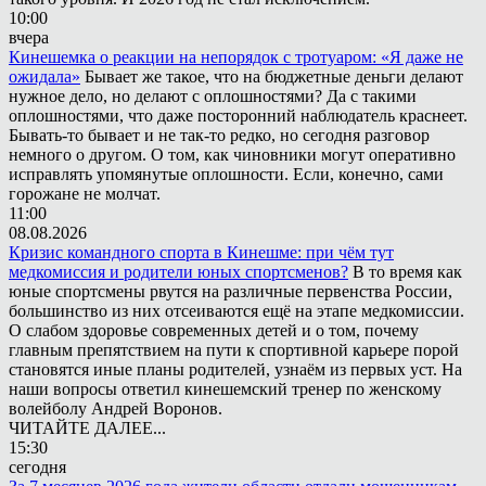
10:00
вчера
Кинешемка о реакции на непорядок с тротуаром: «Я даже не
ожидала»
Бывает же такое, что на бюджетные деньги делают
нужное дело, но делают с оплошностями? Да с такими
оплошностями, что даже посторонний наблюдатель краснеет.
Бывать-то бывает и не так-то редко, но сегодня разговор
немного о другом. О том, как чиновники могут оперативно
исправлять упомянутые оплошности. Если, конечно, сами
горожане не молчат.
11:00
08.08.2026
Кризис командного спорта в Кинешме: при чём тут
медкомиссия и родители юных спортсменов?
В то время как
юные спортсмены рвутся на различные первенства России,
большинство из них отсеиваются ещё на этапе медкомиссии.
О слабом здоровье современных детей и о том, почему
главным препятствием на пути к спортивной карьере порой
становятся иные планы родителей, узнаём из первых уст. На
наши вопросы ответил кинешемский тренер по женскому
волейболу Андрей Воронов.
ЧИТАЙТЕ ДАЛЕЕ...
15:30
сегодня