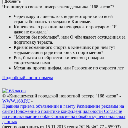
Добавить
Что пишут в свежем номере еженедельника "168 часов"?
Через жару и ливень: как водномоторники со всей
страны боролись за медали в Кинешме.
Кинешемка о реакции на непорядок с тротуаром: "Я
даже не ожидала".
"Мозгов бы побольше", или О чём жалеет осуждённая за
подготовку теракта.
Кризис командного спорта в Кинешме: при чём тут
медкомиссия и родители юных спортсменов?
Рок, брызги и нейросети: кинешемец подарил
спортсменам гимн.
Механик против цифры, или Разорение по старости лет.
Подробный анонс номера
© «Кинешемский городской новостной ресурс "168 часов" -
WWW.168.RU
»
Правила приема объявлений в газету
Размещение рекламы на
сайте
Положение о политике конфиденциальности
Согласие
на использование cookie
Согласие на обработку персональных
данных
(реестровая запись от 15.11.2013 серия ЭЛ № ФС 77 - 55993)