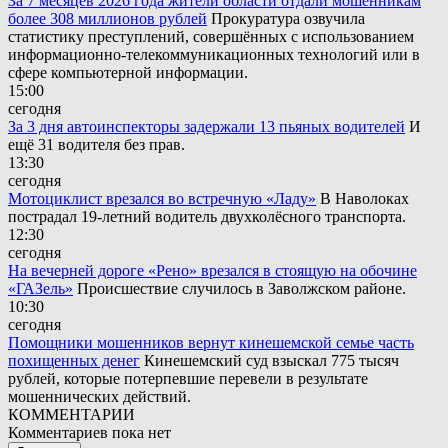
За 7 месяцев 2026 года жители области отдали мошенникам
более 308 миллионов рублей
Прокуратура озвучила
статистику преступлений, совершённых с использованием
информационно-телекоммуникационных технологий или в
сфере компьютерной информации.
15:00
сегодня
За 3 дня автоинспекторы задержали 13 пьяных водителей
И
ещё 31 водителя без прав.
13:30
сегодня
Мотоциклист врезался во встречную «Ладу»
В Наволоках
пострадал 19-летний водитель двухколёсного транспорта.
12:30
сегодня
На вечерней дороге «Рено» врезался в стоящую на обочине
«ГАЗель»
Происшествие случилось в Заволжском районе.
10:30
сегодня
Помощники мошенников вернут кинешемской семье часть
похищенных денег
Кинешемский суд взыскал 775 тысяч
рублей, которые потерпевшие перевели в результате
мошеннических действий.
КОММЕНТАРИИ
Комментариев пока нет