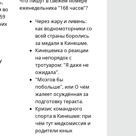
Что пишут в свежем номере
ь,
еженедельника "168 часов"?
я во
59
Через жару и ливень:
чих
как водномоторники со
всей страны боролись
за медали в Кинешме.
Кинешемка о реакции
на непорядок с
у
тротуаром: "Я даже не
ожидала".
"Мозгов бы
побольше", или О чём
жалеет осуждённая за
подготовку теракта.
Кризис командного
спорта в Кинешме: при
чём тут медкомиссия и
родители юных