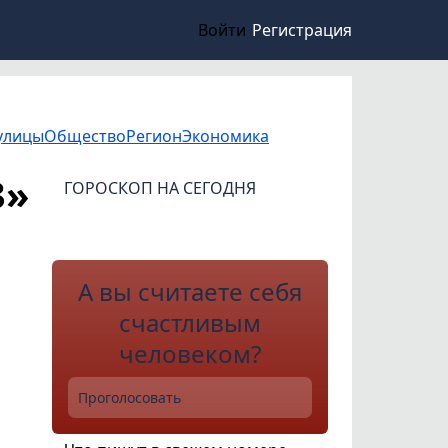
Войти
Регистрация
улицы
Общество
Регион
Экономика
З»
ГОРОСКОП НА СЕГОДНЯ
А вы считаете себя
счастливым
человеком?
Проголосовать