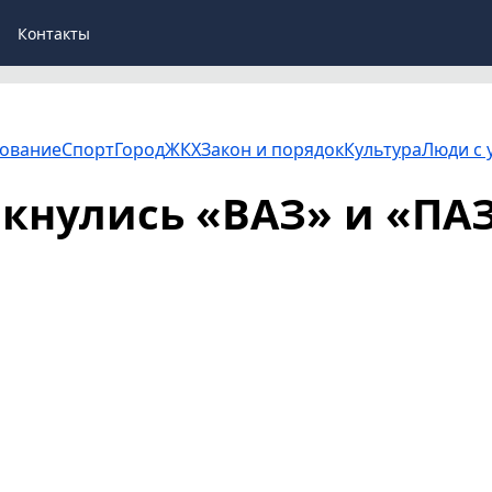
Контакты
ование
Спорт
Город
ЖКХ
Закон и порядок
Культура
Люди с 
кнулись «ВАЗ» и «ПА