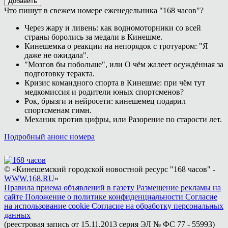
Добавить
Что пишут в свежем номере еженедельника "168 часов"?
Через жару и ливень: как водномоторники со всей
страны боролись за медали в Кинешме.
Кинешемка о реакции на непорядок с тротуаром: "Я
даже не ожидала".
"Мозгов бы побольше", или О чём жалеет осуждённая за
подготовку теракта.
Кризис командного спорта в Кинешме: при чём тут
медкомиссия и родители юных спортсменов?
Рок, брызги и нейросети: кинешемец подарил
спортсменам гимн.
Механик против цифры, или Разорение по старости лет.
Подробный анонс номера
© «Кинешемский городской новостной ресурс "168 часов" -
WWW.168.RU
»
Правила приема объявлений в газету
Размещение рекламы на
сайте
Положение о политике конфиденциальности
Согласие
на использование cookie
Согласие на обработку персональных
данных
(реестровая запись от 15.11.2013 серия ЭЛ № ФС 77 - 55993)