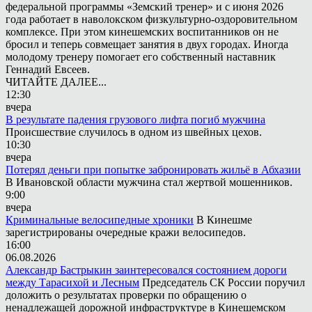
федеральной программы «Земский тренер» и с июня 2026
года работает в наволокском физкультурно-оздоровительном
комплексе. При этом кинешемских воспитанников он не
бросил и теперь совмещает занятия в двух городах. Иногда
молодому тренеру помогает его собственный наставник
Геннадий Евсеев.
ЧИТАЙТЕ ДАЛЕЕ...
12:30
вчера
В результате падения грузового лифта погиб мужчина
Происшествие случилось в одном из швейных цехов.
10:30
вчера
Потерял деньги при попытке забронировать жильё в Абхазии
В Ивановской области мужчина стал жертвой мошенников.
9:00
вчера
Криминальные велосипедные хроники
В Кинешме
зарегистрированы очередные кражи велосипедов.
16:00
06.08.2026
Александр Бастрыкин заинтересовался состоянием дороги
между Тарасихой и Лесным
Председатель СК России поручил
доложить о результатах проверки по обращению о
ненадлежащей дорожной инфраструктуре в Кинешемском