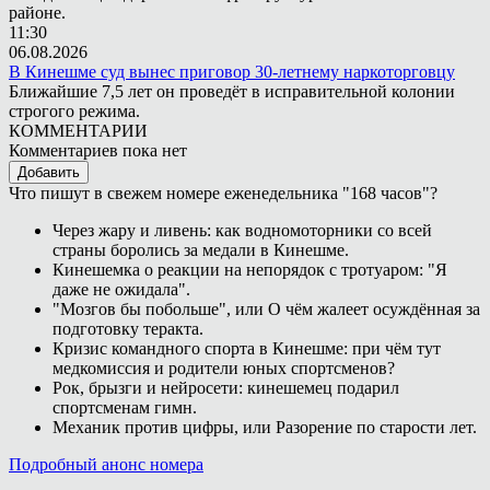
районе.
11:30
06.08.2026
В Кинешме суд вынес приговор 30-летнему наркоторговцу
Ближайшие 7,5 лет он проведёт в исправительной колонии
строгого режима.
КОММЕНТАРИИ
Комментариев пока нет
Добавить
Что пишут в свежем номере еженедельника "168 часов"?
Через жару и ливень: как водномоторники со всей
страны боролись за медали в Кинешме.
Кинешемка о реакции на непорядок с тротуаром: "Я
даже не ожидала".
"Мозгов бы побольше", или О чём жалеет осуждённая за
подготовку теракта.
Кризис командного спорта в Кинешме: при чём тут
медкомиссия и родители юных спортсменов?
Рок, брызги и нейросети: кинешемец подарил
спортсменам гимн.
Механик против цифры, или Разорение по старости лет.
Подробный анонс номера