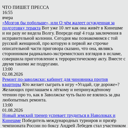
ЧТО ПИШЕТ ПРЕССА
16:55
вчера
«Мозгов бы побольше», или О чём жалеет осужденная за
подготовку теракта
Вот уже 10 лет как она живёт в Кинешме
и ни разу не видела Волгу. Впереди ещё 4 года заключения в
исправительной колонии. Сегодня мы познакомимся с той
русской женщиной, про которую в первой же строчке
описательной части приговора сказано, что она, являясь
сторонником радикально-экстремистских взглядов в исламе,
совершила приготовление к террористическому акту. Вместе с
двумя такими же подругами.
13:00
02.08.2026
Ремонт по-заволжски: кабинет для чиновника против
квартиры
Кто желает сыграть в игру «Угадай, где дороже»?
Желающих приглашаем к лёгкому и непринуждённому
чтению про то, как в Заволжске чуть было не взялись за два
любопытных ремонта.
13:00
01.08.2026
Новый земский тренер успевает трудиться в Наволоках и
Кинешме
Победитель международных турниров и призёр
чемпионата России по боксу Андрей Лебедев стал участником