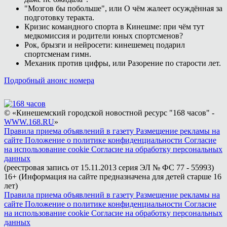
"Мозгов бы побольше", или О чём жалеет осуждённая за
подготовку теракта.
Кризис командного спорта в Кинешме: при чём тут
медкомиссия и родители юных спортсменов?
Рок, брызги и нейросети: кинешемец подарил
спортсменам гимн.
Механик против цифры, или Разорение по старости лет.
Подробный анонс номера
© «Кинешемский городской новостной ресурс "168 часов" -
WWW.168.RU
»
Правила приема объявлений в газету
Размещение рекламы на
сайте
Положение о политике конфиденциальности
Согласие
на использование cookie
Согласие на обработку персональных
данных
(реестровая запись от 15.11.2013 серия ЭЛ № ФС 77 - 55993)
16+ (Информация на сайте предназначена для детей старше 16
лет)
Правила приема объявлений в газету
Размещение рекламы на
сайте
Положение о политике конфиденциальности
Согласие
на использование cookie
Согласие на обработку персональных
данных