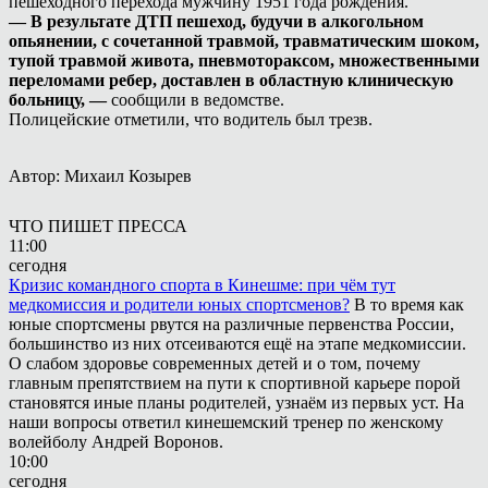
пешеходного перехода мужчину 1951 года рождения.
— В результате ДТП пешеход, будучи в алкогольном
опьянении, с сочетанной травмой, травматическим шоком,
тупой травмой живота, пневмотораксом, множественными
переломами ребер, доставлен в областную клиническую
больницу, —
сообщили в ведомстве.
Полицейские отметили, что водитель был трезв.
Автор: Михаил Козырев
ЧТО ПИШЕТ ПРЕССА
11:00
сегодня
Кризис командного спорта в Кинешме: при чём тут
медкомиссия и родители юных спортсменов?
В то время как
юные спортсмены рвутся на различные первенства России,
большинство из них отсеиваются ещё на этапе медкомиссии.
О слабом здоровье современных детей и о том, почему
главным препятствием на пути к спортивной карьере порой
становятся иные планы родителей, узнаём из первых уст. На
наши вопросы ответил кинешемский тренер по женскому
волейболу Андрей Воронов.
10:00
сегодня