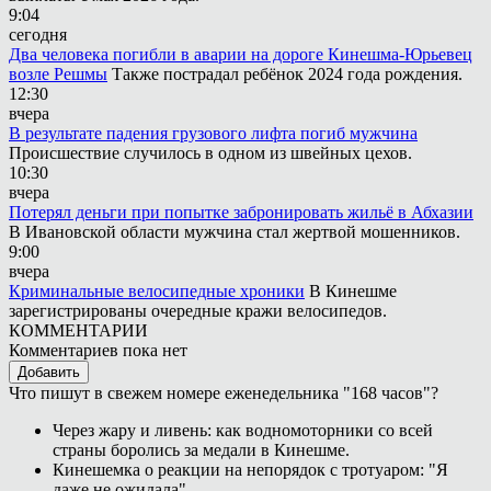
9:04
сегодня
Два человека погибли в аварии на дороге Кинешма-Юрьевец
возле Решмы
Также пострадал ребёнок 2024 года рождения.
12:30
вчера
В результате падения грузового лифта погиб мужчина
Происшествие случилось в одном из швейных цехов.
10:30
вчера
Потерял деньги при попытке забронировать жильё в Абхазии
В Ивановской области мужчина стал жертвой мошенников.
9:00
вчера
Криминальные велосипедные хроники
В Кинешме
зарегистрированы очередные кражи велосипедов.
КОММЕНТАРИИ
Комментариев пока нет
Добавить
Что пишут в свежем номере еженедельника "168 часов"?
Через жару и ливень: как водномоторники со всей
страны боролись за медали в Кинешме.
Кинешемка о реакции на непорядок с тротуаром: "Я
даже не ожидала".