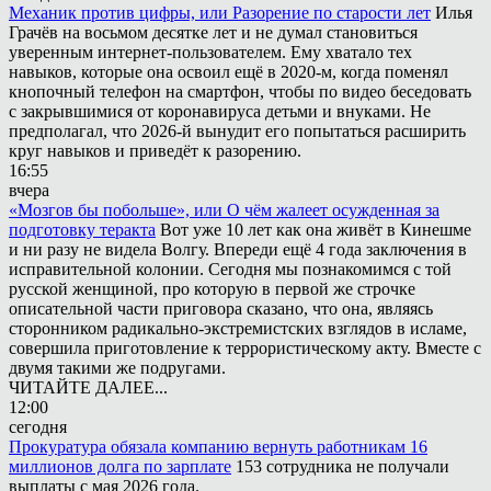
Механик против цифры, или Разорение по старости лет
Илья
Грачёв на восьмом десятке лет и не думал становиться
уверенным интернет-пользователем. Ему хватало тех
навыков, которые она освоил ещё в 2020-м, когда поменял
кнопочный телефон на смартфон, чтобы по видео беседовать
с закрывшимися от коронавируса детьми и внуками. Не
предполагал, что 2026-й вынудит его попытаться расширить
круг навыков и приведёт к разорению.
16:55
вчера
«Мозгов бы побольше», или О чём жалеет осужденная за
подготовку теракта
Вот уже 10 лет как она живёт в Кинешме
и ни разу не видела Волгу. Впереди ещё 4 года заключения в
исправительной колонии. Сегодня мы познакомимся с той
русской женщиной, про которую в первой же строчке
описательной части приговора сказано, что она, являясь
сторонником радикально-экстремистских взглядов в исламе,
совершила приготовление к террористическому акту. Вместе с
двумя такими же подругами.
ЧИТАЙТЕ ДАЛЕЕ...
12:00
сегодня
Прокуратура обязала компанию вернуть работникам 16
миллионов долга по зарплате
153 сотрудника не получали
выплаты с мая 2026 года.