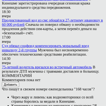
Кинешме зарегистрирована очередная сезонная кража
индивидуального средства передвижения.
18:30
вчера
Продиктованный код из смс обошёлся 27-летнему ивановцу в
60 000 рублей
Сначала он поверил обману о необходимости
продления действия сим-карты, а затем перевёл деньги на
«безопасный» счёт.
17:00
вчера
Суд обязал соцфонд компенсировать моральный вред
инвалиду 2-й группы
Мужчина был несвоевременно
обеспечен техническими средствами реабилитации.
14:30
вчера
75-летний водитель врезался во встречный автомобиль
В
результате ДТП мужчина с травмами доставлен в больницу.
КОММЕНТАРИИ
Комментариев пока нет
Добавить
Что пишут в свежем номере еженедельника "168 часов"?
Через жару и ливень: как водномоторники со всей
страны боролись за медали в Кинешме.
Кинешемка о реакции на непорядок с тротуаром: "Я