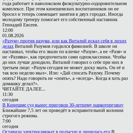
года работает в наволокском физкультурно-оздоровительном
комплексе. При этом кинешемских воспитанников он не
бросил и теперь совмещает занятия в двух городах. Иногда
молодому тренеру помогает его собственный наставник
Геннадий Евсеев.
12:00
01.08.2026
«Разум» против разума, или как Виталий искал себя в лихих
делах
Виталий Разумов гордился фамилией. В школе он
настаивал, чтобы его звали по кличке «Разум», а не «Разя» и
не «Раззява», как предпочитали сами одноклассники. Чтобы
до них лучше доходило, Виталий говорил о себе при них в
третьем лице: «Разум сегодня не может доску мыть. Он её и
так всю неделю мыл». Или: «Дай списать Разуму. Почему
опять? Надо говорить не «опять», а «всегда». Когда я хоть раз
домашку делал?».
ЧИТАЙТЕ ДАЛЕЕ...
11:30
сегодня
В Кинешме суд вынес приговор 30-летнему наркоторговцу
Ближайшие 7,5 лет он проведёт в исправительной колонии
строгого режима.
7:00
сегодня
Оставила электросамокат в подъезде и лишилась его
В