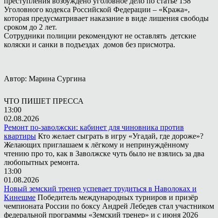
преступления возбуждено уголовное дело по статье 158
Уголовного кодекса Российской Федерации – «Кража»,
которая предусматривает наказание в виде лишения свободы
сроком до 2 лет.
Сотрудники полиции рекомендуют не оставлять детские
коляски и санки в подъездах домов без присмотра.
Автор: Марина Сургина
ЧТО ПИШЕТ ПРЕССА
13:00
02.08.2026
Ремонт по-заволжски: кабинет для чиновника против
квартиры
Кто желает сыграть в игру «Угадай, где дороже»?
Желающих приглашаем к лёгкому и непринуждённому
чтению про то, как в Заволжске чуть было не взялись за два
любопытных ремонта.
13:00
01.08.2026
Новый земский тренер успевает трудиться в Наволоках и
Кинешме
Победитель международных турниров и призёр
чемпионата России по боксу Андрей Лебедев стал участником
федеральной программы «Земский тренер» и с июня 2026