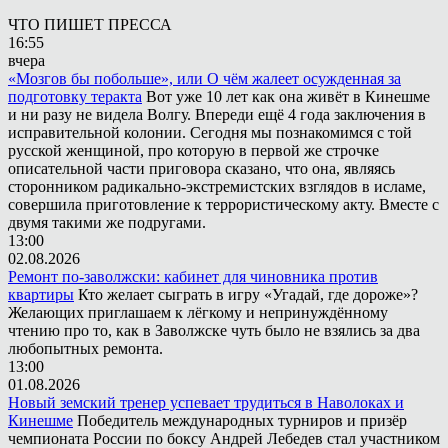
ЧТО ПИШЕТ ПРЕССА
16:55
вчера
«Мозгов бы побольше», или О чём жалеет осужденная за
подготовку теракта
Вот уже 10 лет как она живёт в Кинешме
и ни разу не видела Волгу. Впереди ещё 4 года заключения в
исправительной колонии. Сегодня мы познакомимся с той
русской женщиной, про которую в первой же строчке
описательной части приговора сказано, что она, являясь
сторонником радикально-экстремистских взглядов в исламе,
совершила приготовление к террористическому акту. Вместе с
двумя такими же подругами.
13:00
02.08.2026
Ремонт по-заволжски: кабинет для чиновника против
квартиры
Кто желает сыграть в игру «Угадай, где дороже»?
Желающих приглашаем к лёгкому и непринуждённому
чтению про то, как в Заволжске чуть было не взялись за два
любопытных ремонта.
13:00
01.08.2026
Новый земский тренер успевает трудиться в Наволоках и
Кинешме
Победитель международных турниров и призёр
чемпионата России по боксу Андрей Лебедев стал участником