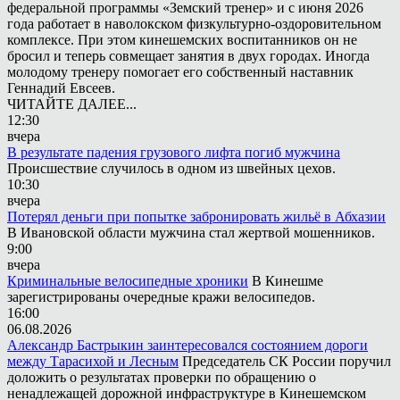
федеральной программы «Земский тренер» и с июня 2026
года работает в наволокском физкультурно-оздоровительном
комплексе. При этом кинешемских воспитанников он не
бросил и теперь совмещает занятия в двух городах. Иногда
молодому тренеру помогает его собственный наставник
Геннадий Евсеев.
ЧИТАЙТЕ ДАЛЕЕ...
12:30
вчера
В результате падения грузового лифта погиб мужчина
Происшествие случилось в одном из швейных цехов.
10:30
вчера
Потерял деньги при попытке забронировать жильё в Абхазии
В Ивановской области мужчина стал жертвой мошенников.
9:00
вчера
Криминальные велосипедные хроники
В Кинешме
зарегистрированы очередные кражи велосипедов.
16:00
06.08.2026
Александр Бастрыкин заинтересовался состоянием дороги
между Тарасихой и Лесным
Председатель СК России поручил
доложить о результатах проверки по обращению о
ненадлежащей дорожной инфраструктуре в Кинешемском