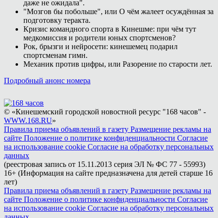
даже не ожидала".
"Мозгов бы побольше", или О чём жалеет осуждённая за
подготовку теракта.
Кризис командного спорта в Кинешме: при чём тут
медкомиссия и родители юных спортсменов?
Рок, брызги и нейросети: кинешемец подарил
спортсменам гимн.
Механик против цифры, или Разорение по старости лет.
Подробный анонс номера
© «Кинешемский городской новостной ресурс "168 часов" -
WWW.168.RU
»
Правила приема объявлений в газету
Размещение рекламы на
сайте
Положение о политике конфиденциальности
Согласие
на использование cookie
Согласие на обработку персональных
данных
(реестровая запись от 15.11.2013 серия ЭЛ № ФС 77 - 55993)
16+ (Информация на сайте предназначена для детей старше 16
лет)
Правила приема объявлений в газету
Размещение рекламы на
сайте
Положение о политике конфиденциальности
Согласие
на использование cookie
Согласие на обработку персональных
данных