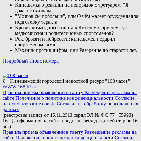
Кинешемка о реакции на непорядок с тротуаром: "Я
даже не ожидала".
"Мозгов бы побольше", или О чём жалеет осуждённая за
подготовку теракта.
Кризис командного спорта в Кинешме: при чём тут
медкомиссия и родители юных спортсменов?
Рок, брызги и нейросети: кинешемец подарил
спортсменам гимн.
Механик против цифры, или Разорение по старости лет.
Подробный анонс номера
© «Кинешемский городской новостной ресурс "168 часов" -
WWW.168.RU
»
Правила приема объявлений в газету
Размещение рекламы на
сайте
Положение о политике конфиденциальности
Согласие
на использование cookie
Согласие на обработку персональных
данных
(реестровая запись от 15.11.2013 серия ЭЛ № ФС 77 - 55993)
16+ (Информация на сайте предназначена для детей старше 16
лет)
Правила приема объявлений в газету
Размещение рекламы на
сайте
Положение о политике конфиденциальности
Согласие