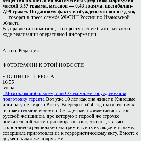
вещество является наркотическим средством марихуана
массой 3,57 грамма, метадон — 0,43 грамма, прегабалин-
7,99 грамм. По данному факту возбуждено уголовное дело,
—
говорят в пресс-службе УФСИН России по Ивановской
области.
В управлении отметили, что преступление было выявлено в
ходе реализации оперативной информации.
Автор: Редакция
ФОТОГРАФИИ К ЭТОЙ НОВОСТИ
ЧТО ПИШЕТ ПРЕССА
16:55
вчера
«Мозгов бы побольше», или О чём жалеет осужденная за
подготовку теракта
Вот уже 10 лет как она живёт в Кинешме
и ни разу не видела Волгу. Впереди ещё 4 года заключения в
исправительной колонии. Сегодня мы познакомимся с той
русской женщиной, про которую в первой же строчке
описательной части приговора сказано, что она, являясь
сторонником радикально-экстремистских взглядов в исламе,
совершила приготовление к террористическому акту. Вместе с
двумя такими же подругами.