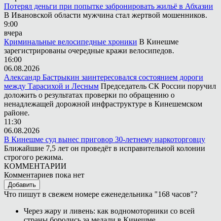
Потерял деньги при попытке забронировать жильё в Абхазии
В Ивановской области мужчина стал жертвой мошенников.
9:00
вчера
Криминальные велосипедные хроники
В Кинешме
зарегистрированы очередные кражи велосипедов.
16:00
06.08.2026
Александр Бастрыкин заинтересовался состоянием дороги
между Тарасихой и Лесным
Председатель СК России поручил
доложить о результатах проверки по обращению о
ненадлежащей дорожной инфраструктуре в Кинешемском
районе.
11:30
06.08.2026
В Кинешме суд вынес приговор 30-летнему наркоторговцу
Ближайшие 7,5 лет он проведёт в исправительной колонии
строгого режима.
КОММЕНТАРИИ
Комментариев пока нет
Добавить
Что пишут в свежем номере еженедельника "168 часов"?
Через жару и ливень: как водномоторники со всей
страны боролись за медали в Кинешме.