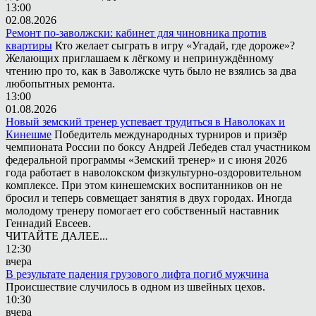
13:00
02.08.2026
Ремонт по-заволжски: кабинет для чиновника против
квартиры
Кто желает сыграть в игру «Угадай, где дороже»?
Желающих приглашаем к лёгкому и непринуждённому
чтению про то, как в Заволжске чуть было не взялись за два
любопытных ремонта.
13:00
01.08.2026
Новый земский тренер успевает трудиться в Наволоках и
Кинешме
Победитель международных турниров и призёр
чемпионата России по боксу Андрей Лебедев стал участником
федеральной программы «Земский тренер» и с июня 2026
года работает в наволокском физкультурно-оздоровительном
комплексе. При этом кинешемских воспитанников он не
бросил и теперь совмещает занятия в двух городах. Иногда
молодому тренеру помогает его собственный наставник
Геннадий Евсеев.
ЧИТАЙТЕ ДАЛЕЕ...
12:30
вчера
В результате падения грузового лифта погиб мужчина
Происшествие случилось в одном из швейных цехов.
10:30
вчера