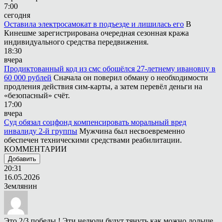
7:00
сегодня
Оставила электросамокат в подъезде и лишилась его
В
Кинешме зарегистрирована очередная сезонная кража
индивидуального средства передвижения.
18:30
вчера
Продиктованный код из смс обошёлся 27-летнему ивановцу в
60 000 рублей
Сначала он поверил обману о необходимости
продления действия сим-карты, а затем перевёл деньги на
«безопасный» счёт.
17:00
вчера
Суд обязал соцфонд компенсировать моральный вред
инвалиду 2-й группы
Мужчина был несвоевременно
обеспечен техническими средствами реабилитации.
КОММЕНТАРИИ
Добавить
20:31
16.05.2026
Землянин
Это 2/3 победы ! Эти нелюди будут тянуть как можно дольше