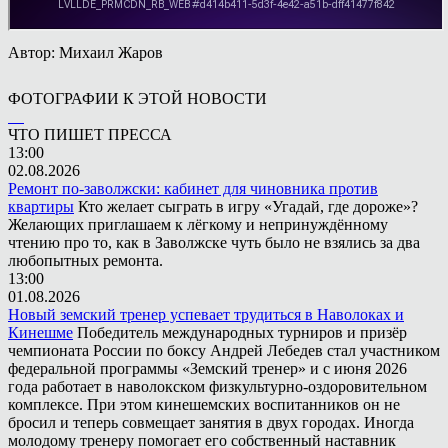
Автор: Михаил Жаров
ФОТОГРАФИИ К ЭТОЙ НОВОСТИ
ЧТО ПИШЕТ ПРЕССА
13:00
02.08.2026
Ремонт по-заволжски: кабинет для чиновника против
квартиры
Кто желает сыграть в игру «Угадай, где дороже»?
Желающих приглашаем к лёгкому и непринуждённому
чтению про то, как в Заволжске чуть было не взялись за два
любопытных ремонта.
13:00
01.08.2026
Новый земский тренер успевает трудиться в Наволоках и
Кинешме
Победитель международных турниров и призёр
чемпионата России по боксу Андрей Лебедев стал участником
федеральной программы «Земский тренер» и с июня 2026
года работает в наволокском физкультурно-оздоровительном
комплексе. При этом кинешемских воспитанников он не
бросил и теперь совмещает занятия в двух городах. Иногда
молодому тренеру помогает его собственный наставник