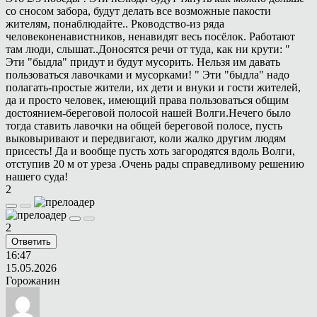
со сносом забора, будут делать все возможные пакости
жителям, понаблюдайте.. Рководство-из ряда
человеконенавистников, ненавидят весь посёлок. Работают
там люди, слышат..Доносятся речи от туда, как ни крути: "
Эти "быдла" придут и будут мусорить. Нельзя им давать
пользоваться лавочками и мусорками! " Эти "быдла" надо
полагать-простые жители, их дети и внуки и гости жителей,
да и просто человек, имеющий права пользоваться общим
достоянием-береговой полосой нашей Волги.Нечего было
тогда ставить лавочки на общей береговой полосе, пусть
выковыривают и передвигают, коли жалко другим людям
присесть! Да и вообще пусть хоть загородятся вдоль Волги,
отступив 20 м от уреза .Очень рады справедливому решению
нашего суда!
2
2
Ответить
16:47
15.05.2026
Горожанин