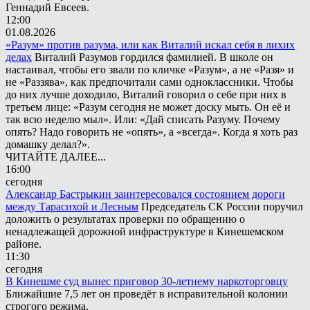
Геннадий Евсеев.
12:00
01.08.2026
«Разум» против разума, или как Виталий искал себя в лихих
делах
Виталий Разумов гордился фамилией. В школе он
настаивал, чтобы его звали по кличке «Разум», а не «Разя» и
не «Раззява», как предпочитали сами одноклассники. Чтобы
до них лучше доходило, Виталий говорил о себе при них в
третьем лице: «Разум сегодня не может доску мыть. Он её и
так всю неделю мыл». Или: «Дай списать Разуму. Почему
опять? Надо говорить не «опять», а «всегда». Когда я хоть раз
домашку делал?».
ЧИТАЙТЕ ДАЛЕЕ...
16:00
сегодня
Александр Бастрыкин заинтересовался состоянием дороги
между Тарасихой и Лесным
Председатель СК России поручил
доложить о результатах проверки по обращению о
ненадлежащей дорожной инфраструктуре в Кинешемском
районе.
11:30
сегодня
В Кинешме суд вынес приговор 30-летнему наркоторговцу
Ближайшие 7,5 лет он проведёт в исправительной колонии
строгого режима.