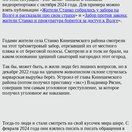
видеорепортажи с октября 2024 года. Для примера можно
взять публикации «
Жители Станко собрались у забора на
Волге и рассказали про свои страхи
» и «
Забор против закона:
жители Станко и прокуратура борются за доступ к Волге
».
Годами жители села Станко Кинешемского района смотрели
на этот трёхметровый забор, отрезавший их от местного
пляжа и от береговой полосы. Смотрели и в толк не брали, на
каком основании здешний санаторий нагородил этот огород.
Так бы, может быть, и жили люди без лишних вопросов, но в
декабре 2022 года на здешнем живописном склоне случилась
варварская вырубка берёз. Устроил её глава Кинешемского
района (потом получил приставку «экс») Владимир Рясин,
совершив тем самым уголовное преступление, за которое
получил уголовное же наказание.
Тогда-то люди и стали смотреть на свой кусочек мира шире. С
февраля 2024 года они взялись писать и писать обращения в