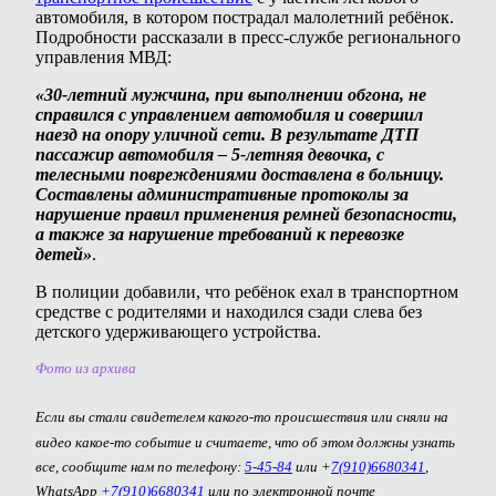
автомобиля, в котором пострадал малолетний ребёнок.
Подробности рассказали в пресс-службе регионального
управления МВД:
«30-летний мужчина, при выполнении обгона, не
справился с управлением автомобиля и совершил
наезд на опору уличной сети. В результате ДТП
пассажир автомобиля – 5-летняя девочка, с
телесными повреждениями доставлена в больницу.
Составлены административные протоколы за
нарушение правил применения ремней безопасности,
а также за нарушение требований к перевозке
детей»
.
В полиции добавили, что ребёнок ехал в транспортном
средстве с родителями и находился сзади слева без
детского удерживающего устройства.
Фото из архива
Если вы стали свидетелем какого-то происшествия или сняли на
видео какое-то событие и считаете, что об этом должны узнать
все, сообщите нам по телефону:
5-45-84
или +
7(910)6680341
,
WhatsApp
+7(910)6680341
или по электронной почте