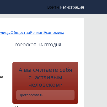
Войти
Регистрация
улицы
Общество
Регион
Экономика
ГОРОСКОП НА СЕГОДНЯ
А вы считаете себя
счастливым
ал
человеком?
Проголосовать