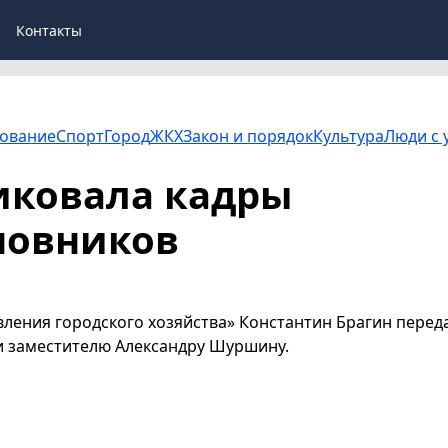
Контакты
ование
Спорт
Город
ЖКХ
Закон и порядок
Культура
Люди с 
иковала кадры
новников
вления городского хозяйства» Константин Брагин перед
и заместителю Александру Шуршину.