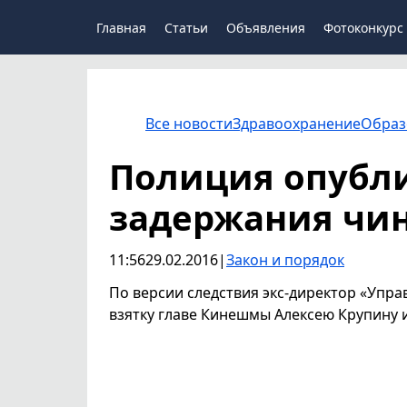
Главная
Статьи
Объявления
Фотоконкурс
Все новости
Здравоохранение
Образ
Полиция опубл
задержания чи
11:56
29.02.2016
|
Закон и порядок
По версии следствия экс-директор «Упра
взятку главе Кинешмы Алексею Крупину 