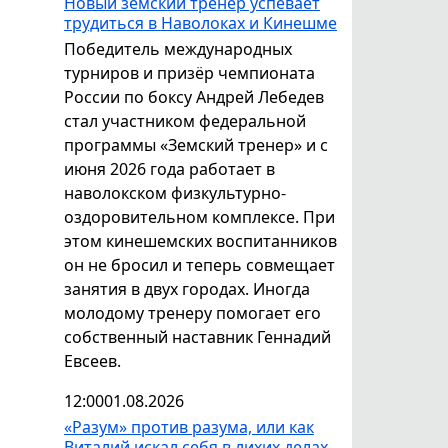
Новый земский тренер успевает
трудиться в Наволоках и Кинешме
Победитель международных
турниров и призёр чемпионата
России по боксу Андрей Лебедев
стал участником федеральной
программы «Земский тренер» и с
июня 2026 года работает в
наволокском физкультурно-
оздоровительном комплексе. При
этом кинешемских воспитанников
он не бросил и теперь совмещает
занятия в двух городах. Иногда
молодому тренеру помогает его
собственный наставник Геннадий
Евсеев.
12:00
01.08.2026
«Разум» против разума, или как
Виталий искал себя в лихих делах