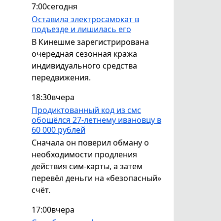
7:00
сегодня
Оставила электросамокат в
подъезде и лишилась его
В Кинешме зарегистрирована
очередная сезонная кража
индивидуального средства
передвижения.
18:30
вчера
Продиктованный код из смс
обошёлся 27-летнему ивановцу в
60 000 рублей
Сначала он поверил обману о
необходимости продления
действия сим-карты, а затем
перевёл деньги на «безопасный»
счёт.
17:00
вчера