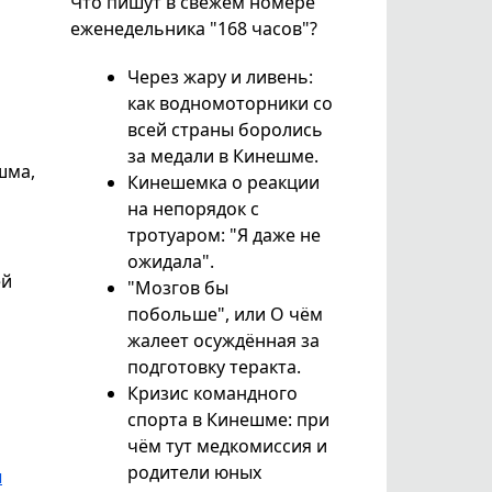
Что пишут в свежем номере
еженедельника "168 часов"?
Через жару и ливень:
как водномоторники со
всей страны боролись
за медали в Кинешме.
шма,
Кинешемка о реакции
на непорядок с
тротуаром: "Я даже не
ожидала".
ей
"Мозгов бы
побольше", или О чём
жалеет осуждённая за
подготовку теракта.
Кризис командного
спорта в Кинешме: при
чём тут медкомиссия и
родители юных
ы