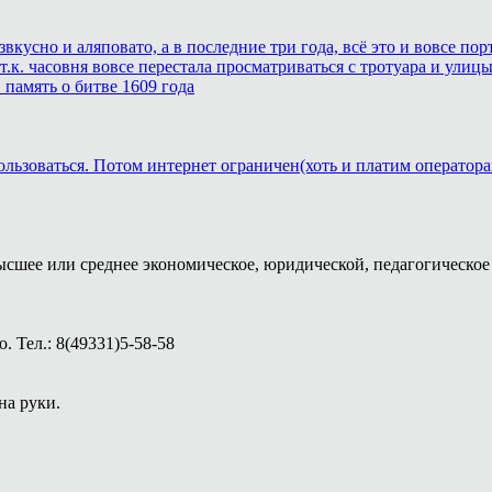
звкусно и аляповато, а в последние три года, всё это и вовсе п
.к. часовня вовсе перестала просматриваться с тротуара и улицы
память о битве 1609 года
ользоваться. Потом интернет ограничен(хоть и платим оператора
ысшее или среднее экономическое, юридической, педагогическое 
 Тел.: 8(49331)5-58-58
на руки.