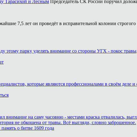
ду Тарасихой и Лесным
Председатель СК России поручил доложи
жайшие 7,5 лет он проведёт в исправительной колонии строгого
оду этому парку уделять внимание со стороны УГХ - покос травы
ат
пециалистов, которые являются профессионалами в своём деле и 
ться
тил внимание на саму часовню - местами краска отвалилась, выг
итория не обкошена от травы. Всё выгляди, словно заброшенное.
память о битве 1609 года