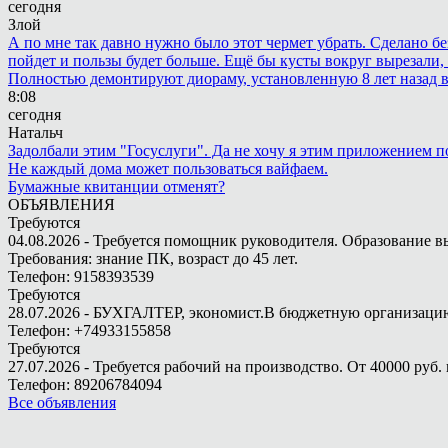
сегодня
Злой
А по мне так давно нужно было этот чермет убрать. Сделано бе
пойдет и пользы будет больше. Ещё бы кусты вокруг вырезали, т
Полностью демонтируют диораму, установленную 8 лет назад в 
8:08
сегодня
Натальч
Задолбали этим "Госуслуги". Да не хочу я этим приложением п
Не каждый дома может пользоваться вайфаем.
Бумажные квитанции отменят?
ОБЪЯВЛЕНИЯ
Требуются
04.08.2026 - Требуется помощник руководителя. Образование в
Требования: знание ПК, возраст до 45 лет.
Телефон: 9158393539
Требуются
28.07.2026 - БУХГАЛТЕР, экономист.В бюджетную организацию.
Телефон: +74933155858
Требуются
27.07.2026 - Требуется рабочий на производство. От 40000 руб. 
Телефон: 89206784094
Все объявления