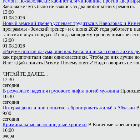
Ремонт по-заволжски: кабинет для чиновника против квартиры
Заволжске чуть было не взялись за два любопытных ремонта.
13:00
01.08.2026
Новый земский тренер успевает трудиться в Наволоках и Кин
программы «Земский тренер» и с июня 2026 года работает в н
занятия в двух городах. Иногда молодому тренеру помогает ег
12:00
01.08.2026
«Разум» против разума, или как Виталий искал себя в лихих де
как предпочитали сами одноклассники. Чтобы до них лучше дох
Или: «Дай списать Разуму. Почему опять? Надо говорить не «опя
ЧИТАЙТЕ ДАЛЕЕ...
12:30
сегодня
В результате падения грузового лифта погиб мужчина
Происшес
10:30
сегодня
Потерял деньги при попытке забронировать жильё в Абхазии
В
9:00
сегодня
Криминальные велосипедные хроники
В Кинешме зарегистрир
16:00
вчера