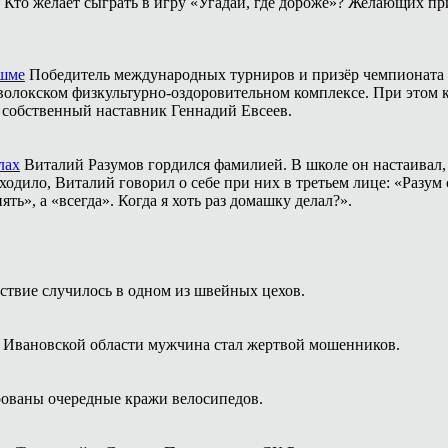
Кто желает сыграть в игру «Угадай, где дороже»? Желающих пр
ешме
Победитель международных турниров и призёр чемпионата 
аволокском физкультурно-оздоровительном комплексе. При этом
о собственный наставник Геннадий Евсеев.
лах
Виталий Разумов гордился фамилией. В школе он настаивал, ч
одило, Виталий говорил о себе при них в третьем лице: «Разум 
ть», а «всегда». Когда я хоть раз домашку делал?».
твие случилось в одном из швейных цехов.
 Ивановской области мужчина стал жертвой мошенников.
ованы очередные кражи велосипедов.