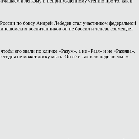
иглашаем к лёгкому и непринуждённому чтению про то, как в
России по боксу Андрей Лебедев стал участником федеральной
 кинешемских воспитанников он не бросил и теперь совмещает
тобы его звали по кличке «Разум», а не «Разя» и не «Раззява»,
сегодня не может доску мыть. Он её и так всю неделю мыл».