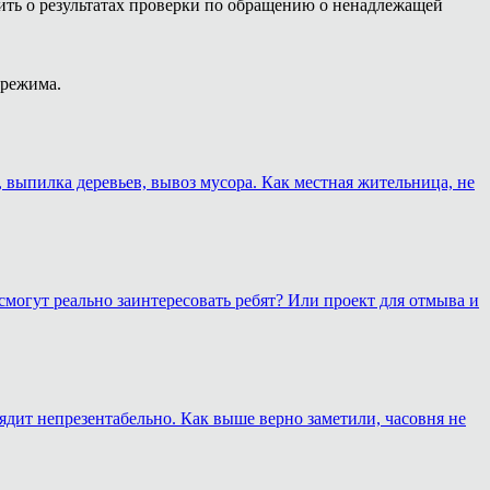
ть о результатах проверки по обращению о ненадлежащей
 режима.
, выпилка деревьев, вывоз мусора. Как местная жительница, не
смогут реально заинтересовать ребят? Или проект для отмыва и
лядит непрезентабельно. Как выше верно заметили, часовня не