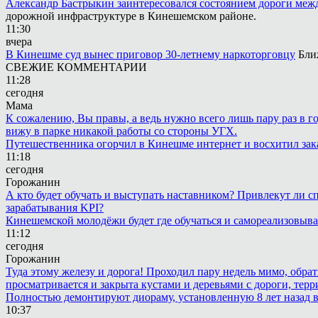
Александр Бастрыкин заинтересовался состоянием дороги меж
дорожной инфраструктуре в Кинешемском районе.
11:30
вчера
В Кинешме суд вынес приговор 30-летнему наркоторговцу
Бли
СВЕЖИЕ КОММЕНТАРИИ
11:28
сегодня
Мама
К сожалению, Вы правы, а ведь нужно всего лишь пару раз в г
вижу в парке никакой работы со стороны УГХ.
Путешественника огорчил в Кинешме интернет и восхитил зак
11:18
сегодня
Горожанин
А кто будет обучать и выступать наставником? Привлекут ли с
зарабатывания KPI?
Кинешемской молодёжи будет где обучаться и самореализовыва
11:12
сегодня
Горожанин
Туда этому железу и дорога! Проходил пару недель мимо, обра
просматривается и закрыта кустами и деревьями с дороги, терр
Полностью демонтируют диораму, установленную 8 лет назад в 
10:37