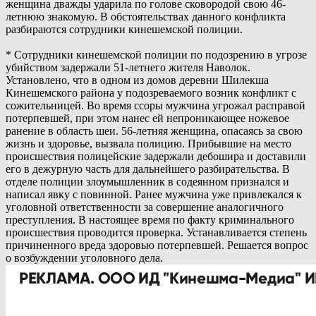
женщина дважды ударила по голове сковородой свою 46-
летнюю знакомую. В обстоятельствах данного конфликта
разбираются сотрудники кинешемской полиции.
* Сотрудники кинешемской полиции по подозрению в угрозе
убийством задержали 51-летнего жителя Наволок.
Установлено, что в одном из домов деревни Шилекша
Кинешемского района у подозреваемого возник конфликт с
сожительницей. Во время ссоры мужчина угрожал расправой
потерпевшей, при этом нанес ей непроникающее ножевое
ранение в область шеи. 56-летняя женщина, опасаясь за свою
жизнь и здоровье, вызвала полицию. Прибывшие на место
происшествия полицейские задержали дебошира и доставили
его в дежурную часть для дальнейшего разбирательства. В
отделе полиции злоумышленник в содеянном признался и
написал явку с повинной. Ранее мужчина уже привлекался к
уголовной ответственности за совершение аналогичного
преступления. В настоящее время по факту криминального
происшествия проводится проверка. Устанавливается степень
причиненного вреда здоровью потерпевшей. Решается вопрос
о возбуждении уголовного дела.