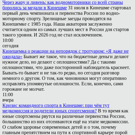
Через жару и ливень: как водномоторники со всей страны
боролись за медали в Кинешме
31 июля в Кинешме стартовал
первый день чемпионата и первенства России по водно-
моторному спорту. Зрелищные заезды проводятся на
Кинешемке с 1985 года. Наша акватория заслуженно
считается одним из самых лучших мест в России для стартов
такого уровня. И 2026 год не стал исключением.
10:00
сегодня
Кинешемка о реакции на непорядок с тротуаром: «Я даже не
ожидала»
Бывает же такое, что на бюджетные деньги делают
нужное дело, но делают с оплошностями? Да с такими
оплошностями, что даже посторонний наблюдатель краснеет.
Бывать-то бывает и не так-то редко, но сегодня разговор
немного о другом. О том, как чиновники могут оперативно
исправлять упомянутые оплошности. Если, конечно, сами
горожане не молчат.
11:00
вчера
Кризис командного спорта в Кинешме: при чём тут
медкомиссия и родители юных спортсменов?
В то время как
юные спортсмены рвутся на различные первенства России,
большинство из них отсеиваются ещё на этапе медкомиссии.
О слабом здоровье современных детей и о том, почему
главным препятствием на пути к спортивной карьере порой