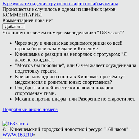
В результате падения грузового лифта погиб мужчина
Происшествие случилось в одном из швейных цехов.
КОММЕНТАРИИ
Комментариев пока нет
Добавить
Что пишут в свежем номере еженедельника "168 часов"?
Через жару и ливень: как водномоторники со всей
страны боролись за медали в Кинешме.
Кинешемка о реакции на непорядок с тротуаром: "Я
даже не ожидала".
"Мозгов бы побольше", или О чём жалеет осуждённая за
подготовку теракта.
Кризис командного спорта в Кинешме: при чём тут
медкомиссия и родители юных спортсменов?
Рок, брызги и нейросети: кинешемец подарил
спортсменам гимн.
Механик против цифры, или Разорение по старости лет.
Подробный анонс номера
© «Кинешемский городской новостной ресурс "168 часов" -
WWW.168.RU
»