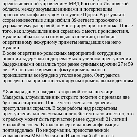
предоставленной управлением МВД России по Ивановской
области, между злоумышленниками и потерпевшим
произошел конфликт у дома по улице Щорса. В результате
ссоры неизвестные лица избили 39-летнего прохожего и
угрожали ему расправой, демонстрируя при этом нож. После
того, как злоумышленники скрылись с места происшествия,
мужчина обратился за помощью в полицию, сообщив
оперативному дежурному приметы нападавших на него
мужчин.
В ходе оперативно-розыскных мероприятий сотрудники
полиции задержали подозреваемых в уличном преступлении.
Задержанными оказались трое ранее судимых мужчин 27 и 59
лет. В настоящее время по факту криминального
происшествия возбуждено уголовное дело. Фигурантов
проверяют на причастность к другим криминальным деяниям.
* 8 января днем, находясь в торговой точке по улице
Макарова, злоумышленник открыто похитил с прилавка две
бутылки спиртного. После чего с места совершения
преступления скрылся. В ходе работы над раскрытием
преступления кинешемским полицейским стало известно, что
к грабежу может быть причастен ранее судимый 21-летний
молодой человек. В ходе проверки данная информация
подтвердилась. По информации, предоставленной
управлением МВД России по Ивановской области, в