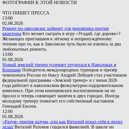
ФОТОГРАФИИ К ЭТОЙ НОВОСТИ
ЧТО ПИШЕТ ПРЕССА
13:00
02.08.2026
Ремонт по-заволжски: кабинет для чиновника против
квартиры
Кто желает сыграть в игру «Угадай, где дороже»?
Желающих приглашаем к лёгкому и непринуждённому
чтению про то, как в Заволжске чуть было не взялись за два
любопытных ремонта.
13:00
01.08.2026
Новый земский тренер успевает трудиться в Наволоках и
Кинешме
Победитель международных турниров и призёр
чемпионата России по боксу Андрей Лебедев стал участником
федеральной программы «Земский тренер» и с июня 2026
года работает в наволокском физкультурно-оздоровительном
комплексе. При этом кинешемских воспитанников он не
бросил и теперь совмещает занятия в двух городах. Иногда
молодому тренеру помогает его собственный наставник
Геннадий Евсеев.
12:00
01.08.2026
«Разум» против разума, или как Виталий искал себя в лихих
делах
Виталий Разумов гордился фамилией. В школе он