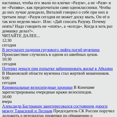
настаивал, чтобы его звали по кличке «Разум», а не «Разя» и
не «Раззява», как предпочитали сами одноклассники. Чтобы
до них лучше доходило, Виталий говорил о себе при них в
третьем лице: «Разум сегодня не может доску мыть. Он её и
так всю неделю мыл». Или: «Дай списать Разуму. Почему
опять? Надо говорить не «опять», а «всегда». Когда я хоть раз
домашку делал?».
ЧИТАЙТЕ ДАЛЕЕ...
12:30
сегодня
В результате падения грузового лифта погиб мужчина
Происшествие случилось в одном из швейных цехов.
10:30
сегодня
Потерял деньги при попытке забронировать жильё в Абхазии
В Ивановской области мужчина стал жертвой мошенников.
9:00
сегодня
Криминальные велосипедные хроники
В Кинешме
зарегистрированы очередные кражи велосипедов.
16:00
вчера
Александр Бастрыкин заинтересовался состоянием дороги
между Тарасихой и Лесным
Председатель СК России поручил
доложить о результатах проверки по обращению о