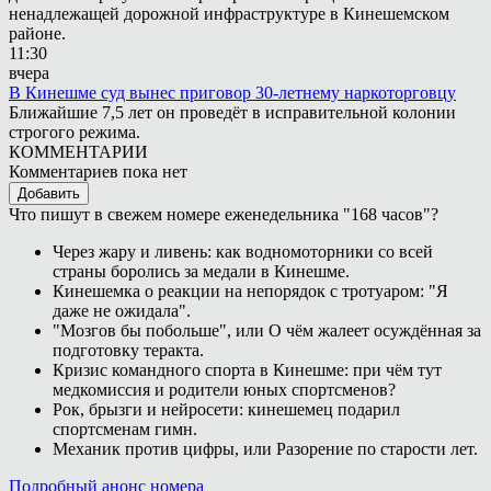
ненадлежащей дорожной инфраструктуре в Кинешемском
районе.
11:30
вчера
В Кинешме суд вынес приговор 30-летнему наркоторговцу
Ближайшие 7,5 лет он проведёт в исправительной колонии
строгого режима.
КОММЕНТАРИИ
Комментариев пока нет
Добавить
Что пишут в свежем номере еженедельника "168 часов"?
Через жару и ливень: как водномоторники со всей
страны боролись за медали в Кинешме.
Кинешемка о реакции на непорядок с тротуаром: "Я
даже не ожидала".
"Мозгов бы побольше", или О чём жалеет осуждённая за
подготовку теракта.
Кризис командного спорта в Кинешме: при чём тут
медкомиссия и родители юных спортсменов?
Рок, брызги и нейросети: кинешемец подарил
спортсменам гимн.
Механик против цифры, или Разорение по старости лет.
Подробный анонс номера