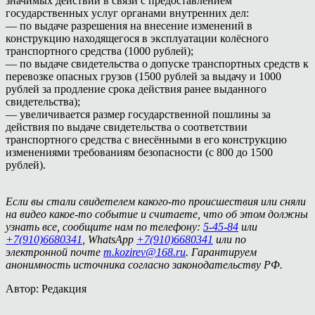
значимых действий в связи с предоставлением
государственных услуг органами внутренних дел:
— по выдаче разрешения на внесение изменений в
конструкцию находящегося в эксплуатации колёсного
транспортного средства (1000 рублей);
— по выдаче свидетельства о допуске транспортных средств к
перевозке опасных грузов (1500 рублей за выдачу и 1000
рублей за продление срока действия ранее выданного
свидетельства);
— увеличивается размер государственной пошлины за
действия по выдаче свидетельства о соответствии
транспортного средства с внесёнными в его конструкцию
изменениями требованиям безопасности (с 800 до 1500
рублей).
Если вы стали свидетелем какого-то происшествия или сняли
на видео какое-то событие и считаете, что об этом должны
узнать все, сообщите нам по телефону:
5-45-84
или
+7(910)6680341
, WhatsApp
+7(910)6680341
или по
электронной почте
m.kozirev@168.ru
. Гарантируем
анонимность источника согласно законодательству РФ.
Автор: Редакция