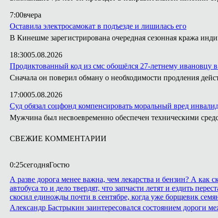
7:00
вчера
Оставила электросамокат в подъезде и лишилась его
В Кинешме зарегистрирована очередная сезонная кража инди
18:30
05.08.2026
Продиктованный код из смс обошёлся 27-летнему ивановцу в
Сначала он поверил обману о необходимости продления действ
17:00
05.08.2026
Суд обязал соцфонд компенсировать моральный вред инвали
Мужчина был несвоевременно обеспечен техническими сред
СВЕЖИЕ КОММЕНТАРИИ
0:25
сегодня
Гостю
А разве дорога менее важна, чем лекарства и бензин? А как
автобуса то и дело твердят, что запчасти летят и ездить пе
скосил единожды почти в сентябре, когда уже борщевик семян
Александр Бастрыкин заинтересовался состоянием дороги м