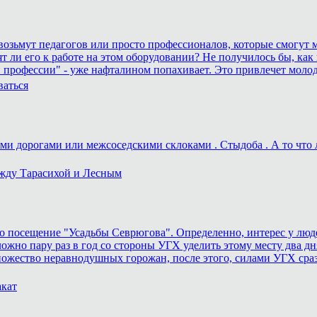
а возьмут педагогов или просто профессионалов, которые смогут м
ят ли его к работе на этом оборудовании? Не получилось бы, как 
 профессии" - уже нафталином попахивает. Это привлечет моло
ваться
и дорогами или межсоседскими склоками . Стыдоба . А то что ле
ежду Тарасихой и Лесным
 посещение "Усадьбы Севрюгова". Определенно, интерес у людей
ожно пару раз в год со стороны УГХ уделить этому месту два дня
ножество неравнодушных горожан, после этого, силами УГХ сра
акат