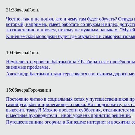
21:38
вчера
Гость
Честно, так и не понял, кто и чему там будет обучать? Откуд
который, например, умеет работать со звуком и видео, допуст
лозоплетению и прочем, никому не нужным навыкам. "Музей
Кинешемской молодёжи будет где обучаться и самореализовы
19:06
вчера
Гость
Неужели это уровень Бастрыкина ? Разбираться с просёлочным
значимые проблемы .
Александр Бастрыкин заинтересовался состоянием дороги м
15:06
вчера
Горожанин
Постоянно читаю в социальных сетях у путешественников про
самой усадьбы и прилегающего парка. Вот подскажите, так сл
выкосить траву?! Можно провести субботник, откликнется м
и местные руководители - иной уровень принятия решений.
Путешественника огорчил в Кинешме интернет и восхитил з