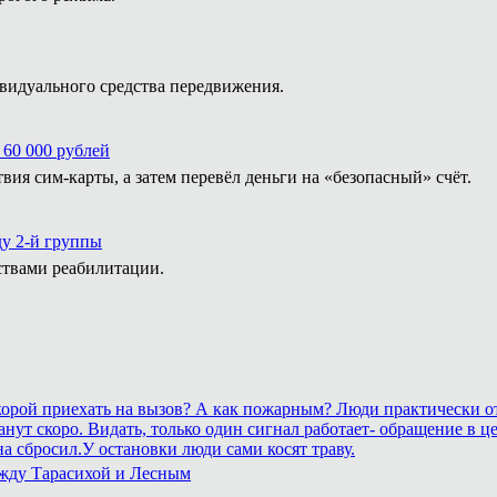
видуального средства передвижения.
 60 000 рублей
ия сим-карты, а затем перевёл деньги на «безопасный» счёт.
ду 2-й группы
ствами реабилитации.
 скорой приехать на вызов? А как пожарным? Люди практически о
рестанут скоро. Видать, только один сигнал работает- обращение
а сбросил.У остановки люди сами косят траву.
ежду Тарасихой и Лесным