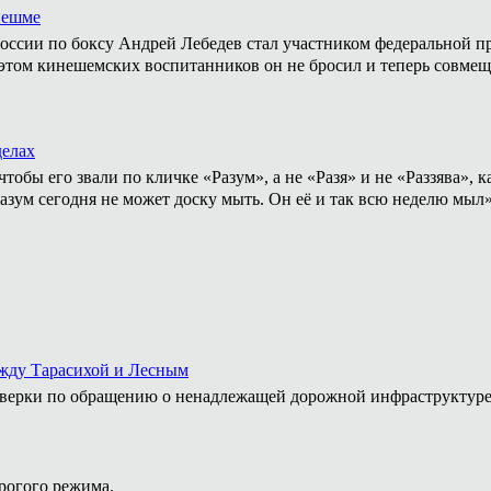
нешме
ссии по боксу Андрей Лебедев стал участником федеральной пр
том кинешемских воспитанников он не бросил и теперь совмеща
делах
тобы его звали по кличке «Разум», а не «Разя» и не «Раззява»,
Разум сегодня не может доску мыть. Он её и так всю неделю мыл
ежду Тарасихой и Лесным
роверки по обращению о ненадлежащей дорожной инфраструктур
рогого режима.