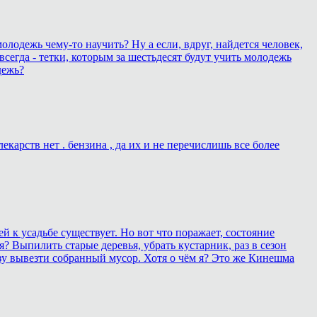
олодежь чему-то научить? Ну а если, вдруг, найдется человек,
всегда - тетки, которым за шестьдесят будут учить молодежь
дежь?
карств нет . бензина , да их и не перечислишь все более
 к усадьбе существует. Но вот что поражает, состояние
? Выпилить старые деревья, убрать кустарник, раз в сезон
зу вывезти собранный мусор. Хотя о чём я? Это же Кинешма