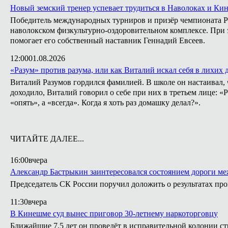
Новый земский тренер успевает трудиться в Наволоках и Ки
Победитель международных турниров и призёр чемпионата Ро
наволокском физкультурно-оздоровительном комплексе. При э
помогает его собственный наставник Геннадий Евсеев.
12:00
01.08.2026
«Разум» против разума, или как Виталий искал себя в лихих 
Виталий Разумов гордился фамилией. В школе он настаивал, ч
доходило, Виталий говорил о себе при них в третьем лице: «
«опять», а «всегда». Когда я хоть раз домашку делал?».
ЧИТАЙТЕ ДАЛЕЕ...
16:00
вчера
Александр Бастрыкин заинтересовался состоянием дороги м
Председатель СК России поручил доложить о результатах п
11:30
вчера
В Кинешме суд вынес приговор 30-летнему наркоторговцу
Ближайшие 7,5 лет он проведёт в исправительной колонии ст