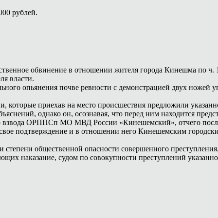
000 рублей.
твенное обвинение в отношении жителя города Кинешма по ч. 1 с
ля власти.
льного опьянения почве ревности с демонстрацией двух ножей у
и, которые приехав на место происшествия предложили указа
ъяснений, однако он, осознавая, что перед ним находится пред
го взвода ОРППСп МО МВД России «Кинешемский», отчего посл
а свое подтверждение и в отношении него Кинешемским городс
 и степени общественной опасности совершенного преступления,
ющих наказание, судом по совокупности преступлений указанно