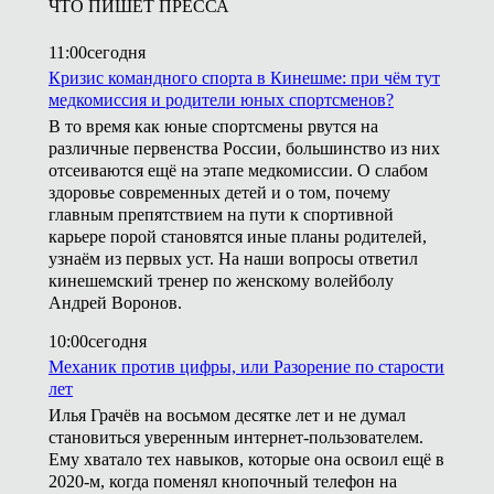
ЧТО ПИШЕТ ПРЕССА
11:00
сегодня
Кризис командного спорта в Кинешме: при чём тут
медкомиссия и родители юных спортсменов?
В то время как юные спортсмены рвутся на
различные первенства России, большинство из них
отсеиваются ещё на этапе медкомиссии. О слабом
здоровье современных детей и о том, почему
главным препятствием на пути к спортивной
карьере порой становятся иные планы родителей,
узнаём из первых уст. На наши вопросы ответил
кинешемский тренер по женскому волейболу
Андрей Воронов.
10:00
сегодня
Механик против цифры, или Разорение по старости
лет
Илья Грачёв на восьмом десятке лет и не думал
становиться уверенным интернет-пользователем.
Ему хватало тех навыков, которые она освоил ещё в
2020-м, когда поменял кнопочный телефон на