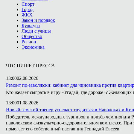
Спорт
Город
ЖКХ
Закон и порядок
Культура
Люди с улицы
Общество
Регион
Экономика
ЧТО ПИШЕТ ПРЕССА
13:00
02.08.2026
Ремонт по-заволжски: кабинет для чиновника против кварти
Кто желает сыграть в игру «Угадай, где дороже»? Желающих 
13:00
01.08.2026
Новый земский тренер успевает трудиться в Наволоках и Ки
Победитель международных турниров и призёр чемпионата Ро
наволокском физкультурно-оздоровительном комплексе. При э
помогает его собственный наставник Геннадий Евсеев.