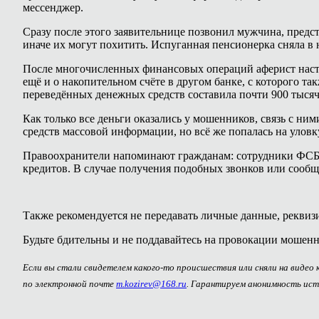
мессенджер.
Сразу после этого заявительнице позвонил мужчина, предс
иначе их могут похитить. Испуганная пенсионерка сняла в 
После многочисленных финансовых операций аферист насто
ещё и о накопительном счёте в другом банке, с которого т
переведённых денежных средств составила почти 900 тысяч
Как только все деньги оказались у мошенников, связь с ним
средств массовой информации, но всё же попалась на улов
Правоохранители напоминают гражданам: сотрудники ФСБ,
кредитов. В случае получения подобных звонков или сообщ
Также рекомендуется не передавать личные данные, рекви
Будьте бдительны и не поддавайтесь на провокации мошен
Если вы стали свидетелем какого-то происшествия или сняли на видео
по электронной почте
m.kozirev@168.ru
. Гарантируем анонимность ист