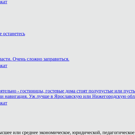
акат
е останетесь
ласти. Очень сложно заправиться.
акат
оятельно - гостиницы, гостевые дома стоят полупустые или пуст
 ни навигация. Уж лучше в Ярославскую или Нижегородскую област
акат
ысшее или среднее экономическое, юридической, педагогическое 