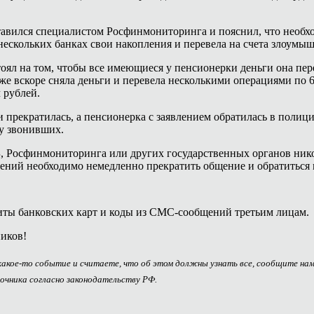
тавился специалистом Росфинмониторинга и пояснил, что необхо
нескольких банках свои накопления и перевела на счета злоумы
ял на том, чтобы все имеющиеся у пенсионерки деньги она пер
акже вскоре сняла деньги и перевела несколькими операциями по 
 рублей.
и прекратилась, а пенсионерка с заявлением обратилась в полици
ку звонивших.
 Росфинмониторинга или других государственных органов нико
ений необходимо немедленно прекратить общение и обратиться 
зиты банковских карт и коды из СМС-сообщений третьим лицам.
ников!
 какое-то событие и считаете, что об этом должны узнать все, сообщите на
очника согласно законодательству РФ.