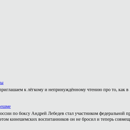
ры
приглашаем к лёгкому и непринуждённому чтению про то, как в 
нешме
ссии по боксу Андрей Лебедев стал участником федеральной пр
том кинешемских воспитанников он не бросил и теперь совмеща