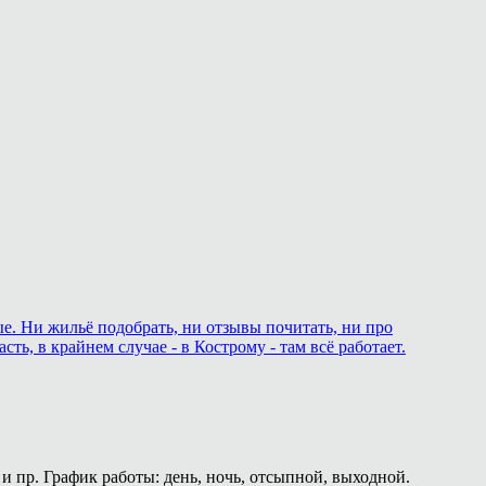
ые. Ни жильё подобрать, ни отзывы почитать, ни про
ь, в крайнем случае - в Кострому - там всё работает.
и пр. График работы: день, ночь, отсыпной, выходной.