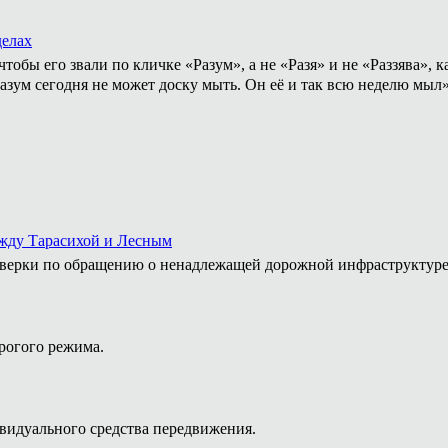
делах
тобы его звали по кличке «Разум», а не «Разя» и не «Раззява»,
Разум сегодня не может доску мыть. Он её и так всю неделю мыл
ежду Тарасихой и Лесным
роверки по обращению о ненадлежащей дорожной инфраструктур
рогого режима.
видуального средства передвижения.