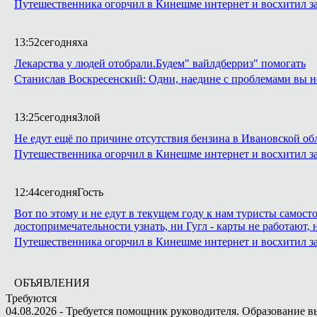
Путешественника огорчил в Кинешме интернет и восхитил з
13:52
сегодня
ха
Лекарства у людей отобрали.Будем" вайлдберриз" помогать
Станислав Воскресенский: Одни, наедине с проблемами вы н
13:25
сегодня
Злой
Не едут ещё по причине отсутствия бензина в Ивановской об
Путешественника огорчил в Кинешме интернет и восхитил з
12:44
сегодня
Гость
Вот по этому и не едут в текущем году к нам туристы самост
достопримечательности узнать, ни Гугл - карты не работают,
Путешественника огорчил в Кинешме интернет и восхитил з
ОБЪЯВЛЕНИЯ
Требуются
04.08.2026 - Требуется помощник руководителя. Образование в