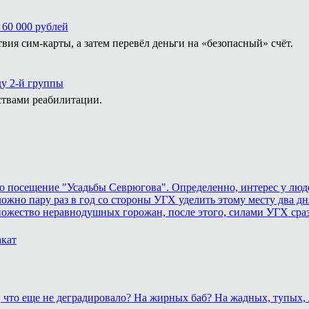
 60 000 рублей
ия сим-карты, а затем перевёл деньги на «безопасный» счёт.
ду 2-й группы
ствами реабилитации.
 посещение "Усадьбы Севрюгова". Определенно, интерес у людей
ожно пару раз в год со стороны УГХ уделить этому месту два дня
ножество неравнодушных горожан, после этого, силами УГХ сра
акат
о, что еще не деградировало? На жирных баб? На жадных, тупых