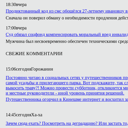
18:30
вчера
Продиктованный код из смс обошёлся 27-летнему ивановцу в
Сначала он поверил обману о необходимости продления действ
17:00
вчера
Суд обязал соцфонд компенсировать моральный вред инвали
Мужчина был несвоевременно обеспечен техническими сред
СВЕЖИЕ КОММЕНТАРИИ
15:06
сегодня
Горожанин
Постоянно читаю в социальных сетях у путешественников про
самой усадьбы и прилегающего парка. Вот подскажите, так сл
выкосить траву?! Можно провести субботник, откликнется м
и местные руководители - иной уровень принятия решений.
Путешественника огорчил в Кинешме интернет и восхитил з
14:45
сегодня
Ха-ха
Зачем сюда ехать? Посмотреть на деградацию? Или застать т