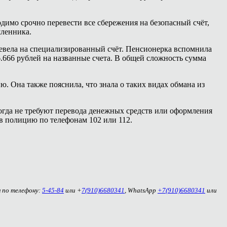
димо срочно перевести все сбережения на безопасный счёт,
шленника.
евела на специализированный счёт. Пенсионерка вспомнила
6.666 рублей на названные счета. В общей сложность сумма
ю. Она также пояснила, что знала о таких видах обмана из
гда не требуют перевода денежных средств или оформления
в полицию по телефонам 102 или 112.
м по телефону:
5-45-84
или +
7(910)6680341
, WhatsApp
+7(910)6680341
или