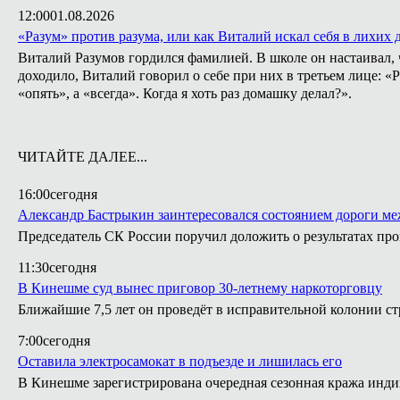
12:00
01.08.2026
«Разум» против разума, или как Виталий искал себя в лихих 
Виталий Разумов гордился фамилией. В школе он настаивал, ч
доходило, Виталий говорил о себе при них в третьем лице: «
«опять», а «всегда». Когда я хоть раз домашку делал?».
ЧИТАЙТЕ ДАЛЕЕ...
16:00
сегодня
Александр Бастрыкин заинтересовался состоянием дороги м
Председатель СК России поручил доложить о результатах п
11:30
сегодня
В Кинешме суд вынес приговор 30-летнему наркоторговцу
Ближайшие 7,5 лет он проведёт в исправительной колонии ст
7:00
сегодня
Оставила электросамокат в подъезде и лишилась его
В Кинешме зарегистрирована очередная сезонная кража инди