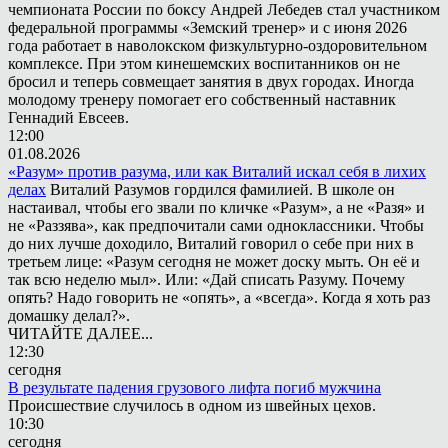
чемпионата России по боксу Андрей Лебедев стал участником
федеральной программы «Земский тренер» и с июня 2026
года работает в наволокском физкультурно-оздоровительном
комплексе. При этом кинешемских воспитанников он не
бросил и теперь совмещает занятия в двух городах. Иногда
молодому тренеру помогает его собственный наставник
Геннадий Евсеев.
12:00
01.08.2026
«Разум» против разума, или как Виталий искал себя в лихих
делах
Виталий Разумов гордился фамилией. В школе он
настаивал, чтобы его звали по кличке «Разум», а не «Разя» и
не «Раззява», как предпочитали сами одноклассники. Чтобы
до них лучше доходило, Виталий говорил о себе при них в
третьем лице: «Разум сегодня не может доску мыть. Он её и
так всю неделю мыл». Или: «Дай списать Разуму. Почему
опять? Надо говорить не «опять», а «всегда». Когда я хоть раз
домашку делал?».
ЧИТАЙТЕ ДАЛЕЕ...
12:30
сегодня
В результате падения грузового лифта погиб мужчина
Происшествие случилось в одном из швейных цехов.
10:30
сегодня