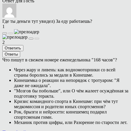
Ответ для
Гость
Где ты деньги тут увидел) За еду работаешь?
1
2
Ответить
Ответы
Что пишут в свежем номере еженедельника "168 часов"?
Через жару и ливень: как водномоторники со всей
страны боролись за медали в Кинешме.
Кинешемка о реакции на непорядок с тротуаром: "Я
даже не ожидала".
"Мозгов бы побольше", или О чём жалеет осуждённая за
подготовку теракта.
Кризис командного спорта в Кинешме: при чём тут
медкомиссия и родители юных спортсменов?
Рок, брызги и нейросети: кинешемец подарил
спортсменам гимн.
Механик против цифры, или Разорение по старости лет.