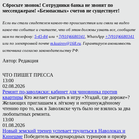
Сбросьте звонок! Сотрудники банка не звонят по
мессенджерам! «Безопасных» счетов не существует!
Если вы стали свидетелем какого-то происшествия или сняли на видео
какое-то событие и считаете, что об этом должны узнать все, сообщите
нам по телефону:
5-45-84
или +
7(910)6680341
, WhatsApp
+7(910)6680341
или по электронной почте
m.kozirev@168.ru
. Гарантируем анонимность
источника согласно законодательству РФ.
Автор: Редакция
ЧТО ПИШЕТ ПРЕССА
13:00
02.08.2026
Ремонт по-заволжски: кабинет для чиновника против
квартиры
Кто желает сыграть в игру «Угадай, где дороже»?
Желающих приглашаем к лёгкому и непринуждённому
чтению про то, как в Заволжске чуть было не взялись за два
любопытных ремонта.
13:00
01.08.2026
Новый земский тренер успевает трудиться в Наволоках и
Кинешме
Победитель международных турниров и призёр