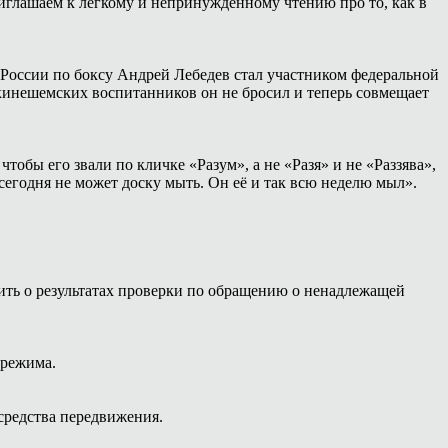
иглашаем к лёгкому и непринуждённому чтению про то, как в
России по боксу Андрей Лебедев стал участником федеральной
 кинешемских воспитанников он не бросил и теперь совмещает
тобы его звали по кличке «Разум», а не «Разя» и не «Раззява»,
сегодня не может доску мыть. Он её и так всю неделю мыл».
ть о результатах проверки по обращению о ненадлежащей
 режима.
средства передвижения.