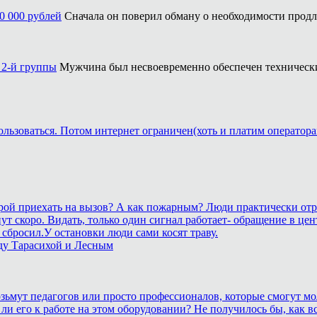
0 000 рублей
Сначала он поверил обману о необходимости продле
 2-й группы
Мужчина был несвоевременно обеспечен техническ
ользоваться. Потом интернет ограничен(хоть и платим оператора
корой приехать на вызов? А как пожарным? Люди практически отр
станут скоро. Видать, только один сигнал работает- обращение 
сбросил.У остановки люди сами косят траву.
ду Тарасихой и Лесным
возьмут педагогов или просто профессионалов, которые смогут мо
 ли его к работе на этом оборудовании? Не получилось бы, как вс