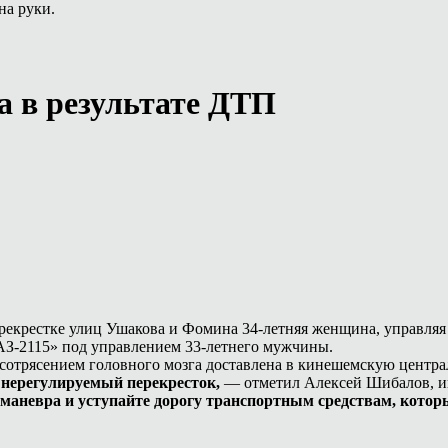
на руки.
а в результате ДТП
.
ерекрестке улиц Ушакова и Фомина 34-летняя женщина, управля
АЗ-2115» под управлением 33-летнего мужчины.
 сотрясением головного мозга доставлена в кинешемскую центр
з нерегулируемый перекресток,
— отметил Алексей Шибалов, и
о маневра и уступайте дорогу транспортным средствам, котор