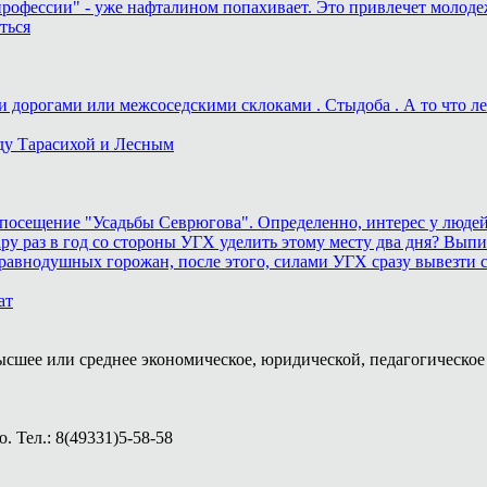
рофессии" - уже нафталином попахивает. Это привлечет молоде
ться
дорогами или межсоседскими склоками . Стыдоба . А то что лека
ду Тарасихой и Лесным
осещение "Усадьбы Севрюгова". Определенно, интерес у людей к
у раз в год со стороны УГХ уделить этому месту два дня? Выпил
равнодушных горожан, после этого, силами УГХ сразу вывезти 
ат
ысшее или среднее экономическое, юридической, педагогическое 
 Тел.: 8(49331)5-58-58