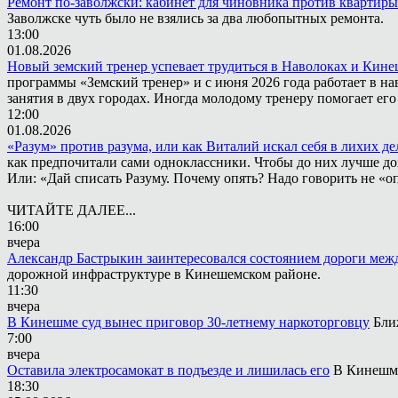
Ремонт по-заволжски: кабинет для чиновника против квартиры
Заволжске чуть было не взялись за два любопытных ремонта.
13:00
01.08.2026
Новый земский тренер успевает трудиться в Наволоках и Кин
программы «Земский тренер» и с июня 2026 года работает в н
занятия в двух городах. Иногда молодому тренеру помогает ег
12:00
01.08.2026
«Разум» против разума, или как Виталий искал себя в лихих де
как предпочитали сами одноклассники. Чтобы до них лучше дох
Или: «Дай списать Разуму. Почему опять? Надо говорить не «опя
ЧИТАЙТЕ ДАЛЕЕ...
16:00
вчера
Александр Бастрыкин заинтересовался состоянием дороги меж
дорожной инфраструктуре в Кинешемском районе.
11:30
вчера
В Кинешме суд вынес приговор 30-летнему наркоторговцу
Бли
7:00
вчера
Оставила электросамокат в подъезде и лишилась его
В Кинешме
18:30