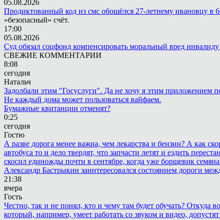
05.08.2026
Продиктованный код из смс обошёлся 27-летнему ивановцу в 6
«безопасный» счёт.
17:00
05.08.2026
Суд обязал соцфонд компенсировать моральный вред инвалиду
СВЕЖИЕ КОММЕНТАРИИ
8:08
сегодня
Натальч
Задолбали этим "Госуслуги". Да не хочу я этим приложением п
Не каждый дома может пользоваться вайфаем.
Бумажные квитанции отменят?
0:25
сегодня
Гостю
А разве дорога менее важна, чем лекарства и бензин? А как с
автобуса то и дело твердят, что запчасти летят и ездить пере
скосил единожды почти в сентябре, когда уже борщевик семяна 
Александр Бастрыкин заинтересовался состоянием дороги меж
21:38
вчера
Гость
Честно, так и не понял, кто и чему там будет обучать? Откуда 
который, например, умеет работать со звуком и видео, допустят