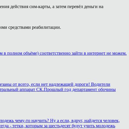
ния действия сим-карты, а затем перевёл деньги на
ими средствами реабилитации.
м в полном объёме) соответственно зайти в интернет не можем.
езаны от всего, если нет надлежащей дороги! Водители
в центральный аппарат СК.Прошлый год департамент обочины
лодежь чему-то научить? Ну а если, вдруг, найдется человек,
егда - тетки, которым за шестьдесят будут учить молодежь