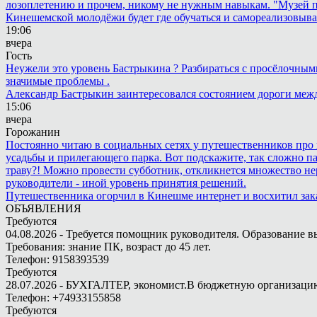
лозоплетению и прочем, никому не нужным навыкам. "Музей п
Кинешемской молодёжи будет где обучаться и самореализовыва
19:06
вчера
Гость
Неужели это уровень Бастрыкина ? Разбираться с просёлочными 
значимые проблемы .
Александр Бастрыкин заинтересовался состоянием дороги меж
15:06
вчера
Горожанин
Постоянно читаю в социальных сетях у путешественников про п
усадьбы и прилегающего парка. Вот подскажите, так сложно пар
траву?! Можно провести субботник, откликнется множество не
руководители - иной уровень принятия решений.
Путешественника огорчил в Кинешме интернет и восхитил зак
ОБЪЯВЛЕНИЯ
Требуются
04.08.2026 - Требуется помощник руководителя. Образование в
Требования: знание ПК, возраст до 45 лет.
Телефон: 9158393539
Требуются
28.07.2026 - БУХГАЛТЕР, экономист.В бюджетную организацию.
Телефон: +74933155858
Требуются