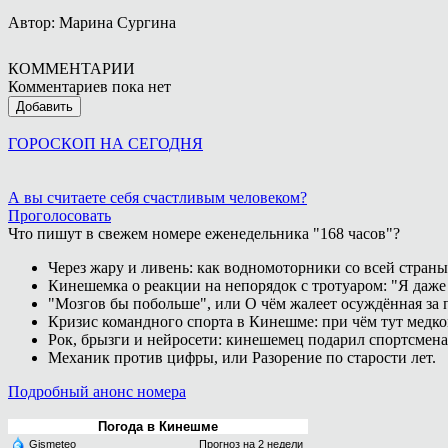
Автор: Марина Сургина
КОММЕНТАРИИ
Комментариев пока нет
Добавить
ГОРОСКОП НА СЕГОДНЯ
А вы считаете себя счастливым человеком?
Проголосовать
Что пишут в свежем номере еженедельника "168 часов"?
Через жару и ливень: как водномоторники со всей страны
Кинешемка о реакции на непорядок с тротуаром: "Я даже
"Мозгов бы побольше", или О чём жалеет осуждённая за п
Кризис командного спорта в Кинешме: при чём тут медк
Рок, брызги и нейросети: кинешемец подарил спортсмен
Механик против цифры, или Разорение по старости лет.
Подробный анонс номера
Погода в Кинешме
Gismeteo
Прогноз на 2 недели