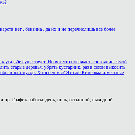
жь?
рств нет . бензина , да их и не перечислишь все более
 усадьбе существует. Но вот что поражает, состояние самой
ить старые деревья, убрать кустарник, раз в сезон выкосить
собранный мусор. Хотя о чём я? Это же Кинешма и местные
и пр. График работы: день, ночь, отсыпной, выходной.