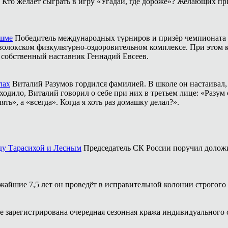
Кто желает сыграть в игру «Угадай, где дороже»? Желающих пр
ешме
Победитель международных турниров и призёр чемпионата 
аволокском физкультурно-оздоровительном комплексе. При этом
о собственный наставник Геннадий Евсеев.
лах
Виталий Разумов гордился фамилией. В школе он настаивал, ч
одило, Виталий говорил о себе при них в третьем лице: «Разум 
ть», а «всегда». Когда я хоть раз домашку делал?».
ду Тарасихой и Лесным
Председатель СК России поручил доложи
жайшие 7,5 лет он проведёт в исправительной колонии строгого
 зарегистрирована очередная сезонная кража индивидуального 