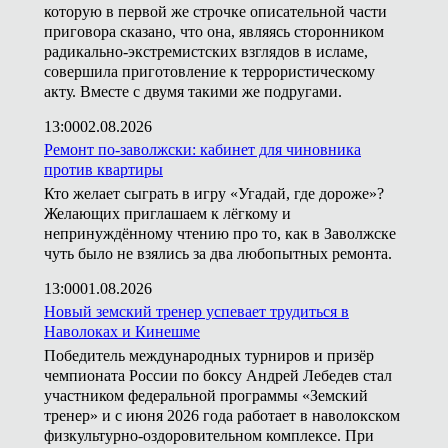
которую в первой же строчке описательной части
приговора сказано, что она, являясь сторонником
радикально-экстремистских взглядов в исламе,
совершила приготовление к террористическому
акту. Вместе с двумя такими же подругами.
13:00
02.08.2026
Ремонт по-заволжски: кабинет для чиновника
против квартиры
Кто желает сыграть в игру «Угадай, где дороже»?
Желающих приглашаем к лёгкому и
непринуждённому чтению про то, как в Заволжске
чуть было не взялись за два любопытных ремонта.
13:00
01.08.2026
Новый земский тренер успевает трудиться в
Наволоках и Кинешме
Победитель международных турниров и призёр
чемпионата России по боксу Андрей Лебедев стал
участником федеральной программы «Земский
тренер» и с июня 2026 года работает в наволокском
физкультурно-оздоровительном комплексе. При