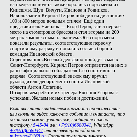
на пьедестал почёта также боролись спортсмены из
Кинешмы, Шуи, Вичуги, Иванова и Родников.
Наволокчанин Кирилл Петров победил на дистанциях
100 и 800 метров вольным стилем. Ещё один
представитель Наволок — Егор Перов, занял первое
место на стометровке брассом и стал вторым на 200
метрах комплексным плаванием. Оба спортсмена
показали результаты, соответствующие первому
спортивному разряду и попали в состав сборной
команды Ивановской области.
Соревнования «Весёлый дельфин» пройдут в мае в
Санкт-Петербурге. Кирилл Петров отправится на них в
ранге официального обладателя 1-го спортивного
разряда. Соответствующий значок ему вручил
руководитель департамента спорта Ивановской
области Антон Лопатин.
Поздравляем ребят и их тренера Евгения Егорова с
успехами. Желаем новых побед и достижений.
Если вы стали свидетелем какого-то происшествия
или сняли на видео какое-то событие и считаете, что
об этом должны узнать все, сообщите нам по
телефону:
5-45-84
или
+7(910)6680341
, WhatsApp
+7(910)6680341
или по электронной почте
m.kozirev@168.ru
. Гарантируем анонимность