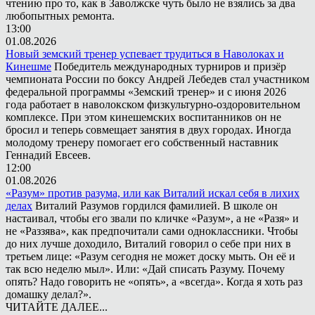
чтению про то, как в Заволжске чуть было не взялись за два
любопытных ремонта.
13:00
01.08.2026
Новый земский тренер успевает трудиться в Наволоках и
Кинешме
Победитель международных турниров и призёр
чемпионата России по боксу Андрей Лебедев стал участником
федеральной программы «Земский тренер» и с июня 2026
года работает в наволокском физкультурно-оздоровительном
комплексе. При этом кинешемских воспитанников он не
бросил и теперь совмещает занятия в двух городах. Иногда
молодому тренеру помогает его собственный наставник
Геннадий Евсеев.
12:00
01.08.2026
«Разум» против разума, или как Виталий искал себя в лихих
делах
Виталий Разумов гордился фамилией. В школе он
настаивал, чтобы его звали по кличке «Разум», а не «Разя» и
не «Раззява», как предпочитали сами одноклассники. Чтобы
до них лучше доходило, Виталий говорил о себе при них в
третьем лице: «Разум сегодня не может доску мыть. Он её и
так всю неделю мыл». Или: «Дай списать Разуму. Почему
опять? Надо говорить не «опять», а «всегда». Когда я хоть раз
домашку делал?».
ЧИТАЙТЕ ДАЛЕЕ...