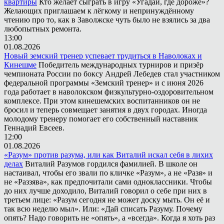
квартиры
Кто желает сыграть в игру «Угадай, где дороже»?
Желающих приглашаем к лёгкому и непринуждённому
чтению про то, как в Заволжске чуть было не взялись за два
любопытных ремонта.
13:00
01.08.2026
Новый земский тренер успевает трудиться в Наволоках и
Кинешме
Победитель международных турниров и призёр
чемпионата России по боксу Андрей Лебедев стал участником
федеральной программы «Земский тренер» и с июня 2026
года работает в наволокском физкультурно-оздоровительном
комплексе. При этом кинешемских воспитанников он не
бросил и теперь совмещает занятия в двух городах. Иногда
молодому тренеру помогает его собственный наставник
Геннадий Евсеев.
12:00
01.08.2026
«Разум» против разума, или как Виталий искал себя в лихих
делах
Виталий Разумов гордился фамилией. В школе он
настаивал, чтобы его звали по кличке «Разум», а не «Разя» и
не «Раззява», как предпочитали сами одноклассники. Чтобы
до них лучше доходило, Виталий говорил о себе при них в
третьем лице: «Разум сегодня не может доску мыть. Он её и
так всю неделю мыл». Или: «Дай списать Разуму. Почему
опять? Надо говорить не «опять», а «всегда». Когда я хоть раз