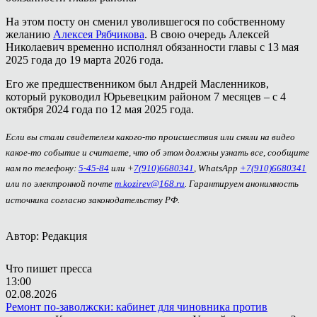
На этом посту он сменил уволившегося по собственному
желанию
Алексея Рябчикова
. В свою очередь Алексей
Николаевич временно исполнял обязанности главы с 13 мая
2025 года до 19 марта 2026 года.
Его же предшественником был Андрей Масленников,
который руководил Юрьевецким районом 7 месяцев – с 4
октября 2024 года по 12 мая 2025 года.
Если вы стали свидетелем какого-то происшествия или сняли на видео
какое-то событие и считаете, что об этом должны узнать все, сообщите
нам по телефону:
5-45-84
или +
7(910)6680341
, WhatsApp
+7(910)6680341
или по электронной почте
m.kozirev@168.ru
. Гарантируем анонимность
источника согласно законодательству РФ.
Автор: Редакция
Что пишет пресса
13:00
02.08.2026
Ремонт по-заволжски: кабинет для чиновника против