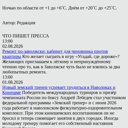
Ночью по области от +1 до +6˚С. Днём от +20˚С до +25˚С.
Автор: Редакция
ЧТО ПИШЕТ ПРЕССА
13:00
02.08.2026
Ремонт по-заволжски: кабинет для чиновника против
квартиры
Кто желает сыграть в игру «Угадай, где дороже»?
Желающих приглашаем к лёгкому и непринуждённому
чтению про то, как в Заволжске чуть было не взялись за два
любопытных ремонта.
13:00
01.08.2026
Новый земский тренер успевает трудиться в Наволоках и
Кинешме
Победитель международных турниров и призёр
чемпионата России по боксу Андрей Лебедев стал участником
федеральной программы «Земский тренер» и с июня 2026
года работает в наволокском физкультурно-оздоровительном
комплексе. При этом кинешемских воспитанников он не
бросил и теперь совмещает занятия в двух городах. Иногда
молодому тренеру помогает его собственный наставник