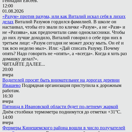
Геннадий Евсеев.
12:00
01.08.2026
«Разум» против разума, или как Виталий искал себя в лихих
делах
Виталий Разумов гордился фамилией. В школе он
настаивал, чтобы его звали по кличке «Разум», а не «Разя» и
не «Раззява», как предпочитали сами одноклассники. Чтобы
до них лучше доходило, Виталий говорил о себе при них в
третьем лице: «Разум сегодня не может доску мыть. Он её и
так всю неделю мыл». Или: «Дай списать Разуму. Почему
опять? Надо говорить не «опять», а «всегда». Когда я хоть раз
домашку делал?».
ЧИТАЙТЕ ДАЛЕЕ...
20:00
вчера
Водителей просят быть внимательнее на дорогах деревни
Ивашево
Подрядная организация приступила к дорожным
работам.
16:30
вчера
Пятница в Ивановской области будет по-летнему жаркой
Днём столбики термометра поднимутся до отметки +31°С.
14:00
вчера
Фермеры Кинешемского района вошли в число получателей