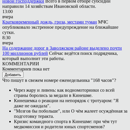
новой господдержки
Всего в первом отборе субсидии
направили 14 хозяйствам Ивановской области.
13:00
вчера
Кратковременный дождь, гроза, местами туман
МЧС
опубликовало экстренное предупреждение на ближайшие
сутки.
8:30
вчера
На содержание дорог в Заволжском районе выделено почти
100 миллионов рублей
Сейчас ведётся поиск подрядчика,
который выполнит эти работы.
КОММЕНТАРИИ
Комментариев пока нет
Добавить
Что пишут в свежем номере еженедельника "168 часов"?
Через жару и ливень: как водномоторники со всей
страны боролись за медали в Кинешме.
Кинешемка о реакции на непорядок с тротуаром: "Я
даже не ожидала".
"Мозгов бы побольше", или О чём жалеет осуждённая за
подготовку теракта.
Кризис командного спорта в Кинешме: при чём тут
медкомиссия и родители юных спортсменов?