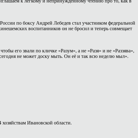
иглашаем к лёгкому и непринуждённому чтению про то, как в
России по боксу Андрей Лебедев стал участником федеральной
 кинешемских воспитанников он не бросил и теперь совмещает
тобы его звали по кличке «Разум», а не «Разя» и не «Раззява»,
сегодня не может доску мыть. Он её и так всю неделю мыл».
4 хозяйствам Ивановской области.