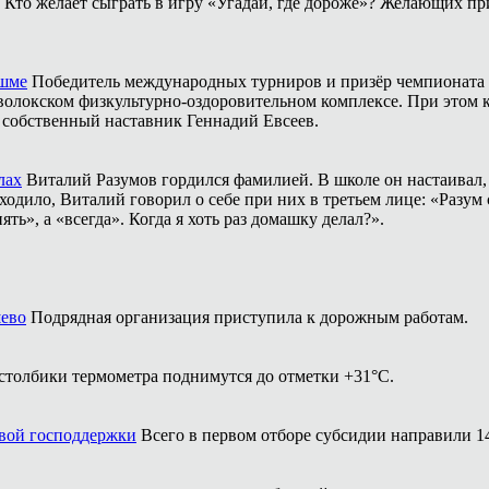
Кто желает сыграть в игру «Угадай, где дороже»? Желающих пр
ешме
Победитель международных турниров и призёр чемпионата 
аволокском физкультурно-оздоровительном комплексе. При этом
о собственный наставник Геннадий Евсеев.
лах
Виталий Разумов гордился фамилией. В школе он настаивал, ч
одило, Виталий говорил о себе при них в третьем лице: «Разум 
ть», а «всегда». Когда я хоть раз домашку делал?».
шево
Подрядная организация приступила к дорожным работам.
столбики термометра поднимутся до отметки +31°С.
вой господдержки
Всего в первом отборе субсидии направили 1