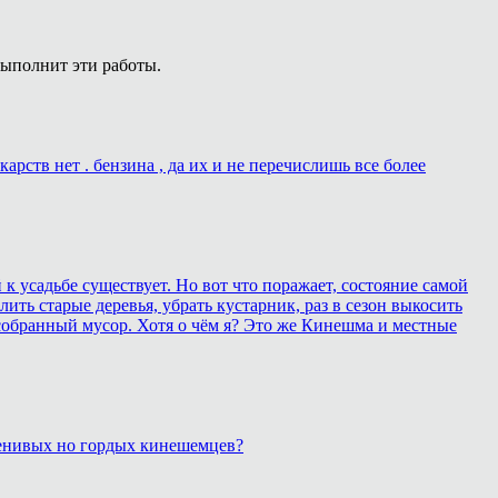
выполнит эти работы.
рств нет . бензина , да их и не перечислишь все более
 усадьбе существует. Но вот что поражает, состояние самой
ить старые деревья, убрать кустарник, раз в сезон выкосить
собранный мусор. Хотя о чём я? Это же Кинешма и местные
 ленивых но гордых кинешемцев?