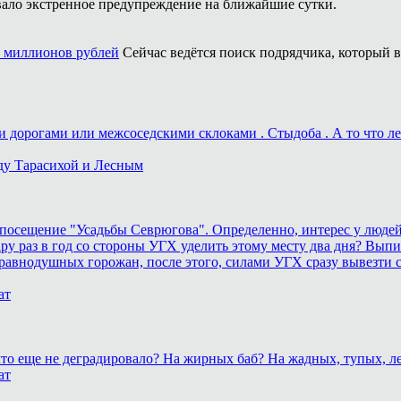
ло экстренное предупреждение на ближайшие сутки.
0 миллионов рублей
Сейчас ведётся поиск подрядчика, который 
дорогами или межсоседскими склоками . Стыдоба . А то что лека
ду Тарасихой и Лесным
осещение "Усадьбы Севрюгова". Определенно, интерес у людей к
у раз в год со стороны УГХ уделить этому месту два дня? Выпил
равнодушных горожан, после этого, силами УГХ сразу вывезти 
ат
, что еще не деградировало? На жирных баб? На жадных, тупых,
ат