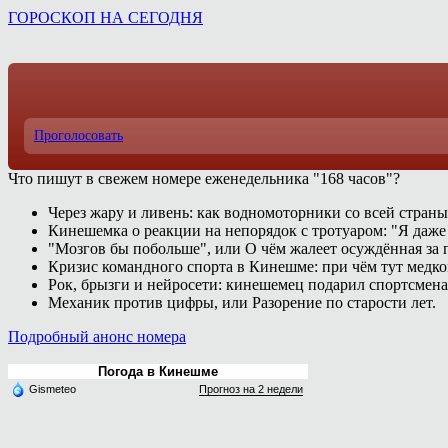
ГОРОСКОП НА СЕГОДНЯ
Проголосовать
Что пишут в свежем номере еженедельника "168 часов"?
Через жару и ливень: как водномоторники со всей страны
Кинешемка о реакции на непорядок с тротуаром: "Я даже
"Мозгов бы побольше", или О чём жалеет осуждённая за п
Кризис командного спорта в Кинешме: при чём тут медк
Рок, брызги и нейросети: кинешемец подарил спортсмен
Механик против цифры, или Разорение по старости лет.
Подробный анонс номера
Погода в Кинешме
Gismeteo
Прогноз на 2 недели