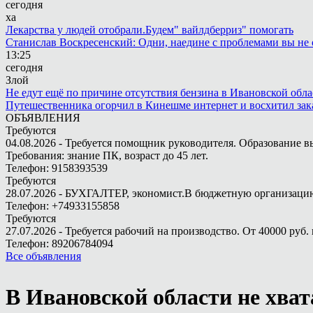
сегодня
ха
Лекарства у людей отобрали.Будем" вайлдберриз" помогать
Станислав Воскресенский: Одни, наедине с проблемами вы не 
13:25
сегодня
Злой
Не едут ещё по причине отсутствия бензина в Ивановской обла
Путешественника огорчил в Кинешме интернет и восхитил зак
ОБЪЯВЛЕНИЯ
Требуются
04.08.2026 - Требуется помощник руководителя. Образование в
Требования: знание ПК, возраст до 45 лет.
Телефон: 9158393539
Требуются
28.07.2026 - БУХГАЛТЕР, экономист.В бюджетную организацию.
Телефон: +74933155858
Требуются
27.07.2026 - Требуется рабочий на производство. От 40000 руб. 
Телефон: 89206784094
Все объявления
В Ивановской области не хва