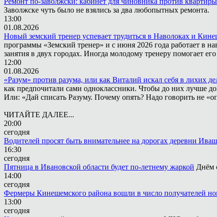
Ремонт по-заволжски: кабинет для чиновника против квартиры
Заволжске чуть было не взялись за два любопытных ремонта.
13:00
01.08.2026
Новый земский тренер успевает трудиться в Наволоках и Кин
программы «Земский тренер» и с июня 2026 года работает в н
занятия в двух городах. Иногда молодому тренеру помогает ег
12:00
01.08.2026
«Разум» против разума, или как Виталий искал себя в лихих де
как предпочитали сами одноклассники. Чтобы до них лучше дох
Или: «Дай списать Разуму. Почему опять? Надо говорить не «опя
ЧИТАЙТЕ ДАЛЕЕ...
20:00
сегодня
Водителей просят быть внимательнее на дорогах деревни Ива
16:30
сегодня
Пятница в Ивановской области будет по-летнему жаркой
Днём 
14:00
сегодня
Фермеры Кинешемского района вошли в число получателей но
13:00
сегодня