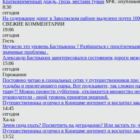
Кратковременный дождь, гроза, местами туман
МЧС опубликова
8:30
сегодня
На содержание дорог в Заволжском районе выделено почти 10
СВЕЖИЕ КОММЕНТАРИИ
19:06
сегодня
Гость
Неужели это уровень Бастрыкина ? Разбираться с просёлочными 
значимые проблемы .
Александр Бастрыкин заинтересовался состоянием дороги меж
15:06
сегодня
Горожанин
Постоянно читаю в социальных сетях у путешественников про п
усадьбы и прилегающего парка. Вот подскажите, так сложно пар
траву?! Можно провести субботник, откликнется множество не
руководители - иной уровень принятия решений.
Путешественника огорчил в Кинешме интернет и восхитил зак
14:45
сегодня
Ха-ха
Зачем сюда ехать? Посмотреть на деградацию? Или застать то
Путешественника огорчил в Кинешме интернет и восхитил зак
13:52