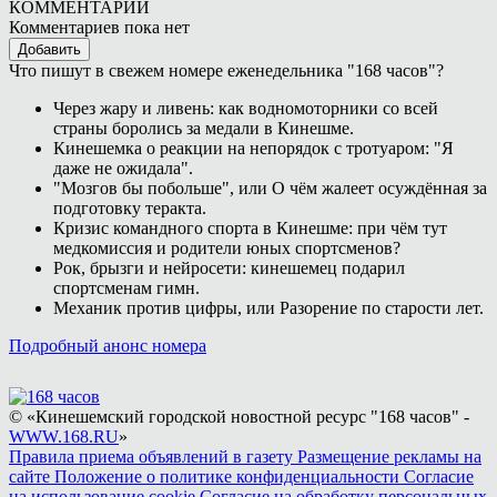
КОММЕНТАРИИ
Комментариев пока нет
Добавить
Что пишут в свежем номере еженедельника "168 часов"?
Через жару и ливень: как водномоторники со всей
страны боролись за медали в Кинешме.
Кинешемка о реакции на непорядок с тротуаром: "Я
даже не ожидала".
"Мозгов бы побольше", или О чём жалеет осуждённая за
подготовку теракта.
Кризис командного спорта в Кинешме: при чём тут
медкомиссия и родители юных спортсменов?
Рок, брызги и нейросети: кинешемец подарил
спортсменам гимн.
Механик против цифры, или Разорение по старости лет.
Подробный анонс номера
© «Кинешемский городской новостной ресурс "168 часов" -
WWW.168.RU
»
Правила приема объявлений в газету
Размещение рекламы на
сайте
Положение о политике конфиденциальности
Согласие
на использование cookie
Согласие на обработку персональных