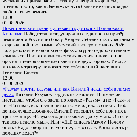
Желающих приглашаем к лёгкому и непринуждённому
чтению про то, как в Заволжске чуть было не взялись за два
любопытных ремонта.
13:00
01.08.2026
Новый земский тренер успевает трудиться в Наволоках и
Кинешме
Победитель международных турниров и призёр
чемпионата России по боксу Андрей Лебедев стал участником
федеральной программы «Земский тренер» и с июня 2026
года работает в наволокском физкультурно-оздоровительном
комплексе. При этом кинешемских воспитанников он не
бросил и теперь совмещает занятия в двух городах. Иногда
молодому тренеру помогает его собственный наставник
Геннадий Евсеев.
12:00
01.08.2026
«Разум» против разума, или как Виталий искал себя в лихих
делах
Виталий Разумов гордился фамилией. В школе он
настаивал, чтобы его звали по кличке «Разум», а не «Разя» и
не «Раззява», как предпочитали сами одноклассники. Чтобы
до них лучше доходило, Виталий говорил о себе при них в
третьем лице: «Разум сегодня не может доску мыть. Он её и
так всю неделю мыл». Или: «Дай списать Разуму. Почему
опять? Надо говорить не «опять», а «всегда». Когда я хоть раз
домашку делал?».