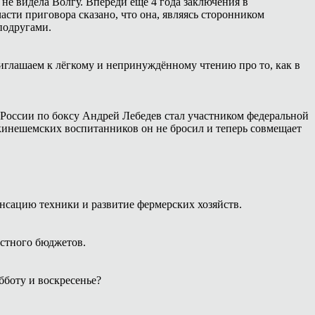
 не видела Волгу. Впереди ещё 4 года заключения в
сти приговора сказано, что она, являясь сторонником
подругами.
иглашаем к лёгкому и непринуждённому чтению про то, как в
России по боксу Андрей Лебедев стал участником федеральной
 кинешемских воспитанников он не бросил и теперь совмещает
нсацию техники и развитие фермерских хозяйств.
естного бюджетов.
боту и воскресенье?