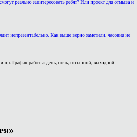
смогут реально заинтересовать ребят? Или проект для отмыва и
лядит непрезентабельно. Как выше верно заметили, часовня не
и пр. График работы: день, ночь, отсыпной, выходной.
ея»