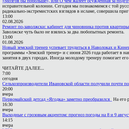
«Мозгов бы побольше», или О чём жалеет осужденная за подго
исправительной колонии. Сегодня мы познакомимся с той русск
радикально-экстремистских взглядов в исламе, совершила приг
13:00
02.08.2026
Ремонт по-заволжски: кабинет для чиновника против квартиры
Заволжске чуть было не взялись за два любопытных ремонта.
13:00
01.08.2026
Новый земский тренер успевает трудиться в Наволоках и Кин
программы «Земский тренер» и с июня 2026 года работает в н
занятия в двух городах. Иногда молодому тренеру помогает ег
ЧИТАЙТЕ ДАЛЕЕ...
7:00
сегодня
Сельхозпроизводители Ивановской области получили почти п
20:00
вчера
Первомайский детсад «Ягодка» заметно преобразился
На его 
16:30
вчера
Выходные с грозовым акцентом: прогноз погоды на 8 и 9 авгус
14:15
вчера