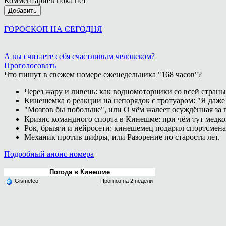
Комментариев пока нет
Добавить
ГОРОСКОП НА СЕГОДНЯ
А вы считаете себя счастливым человеком?
Проголосовать
Что пишут в свежем номере еженедельника "168 часов"?
Через жару и ливень: как водномоторники со всей страны
Кинешемка о реакции на непорядок с тротуаром: "Я даже
"Мозгов бы побольше", или О чём жалеет осуждённая за п
Кризис командного спорта в Кинешме: при чём тут медк
Рок, брызги и нейросети: кинешемец подарил спортсмен
Механик против цифры, или Разорение по старости лет.
Подробный анонс номера
Погода в Кинешме
Gismeteo
Прогноз на 2 недели