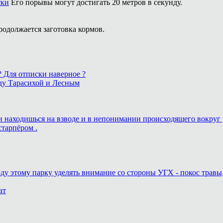
тки
Его порывы могут достигать 20 метров в секунду.
родолжается заготовка кормов.
 ? Для отписки наверное ?
ду Тарасихой и Лесным
ь и находишься на взводе и в непонимании происходящего вокруг 
старпёром .
оду этому парку уделять внимание со стороны УГХ - покос травы
ат