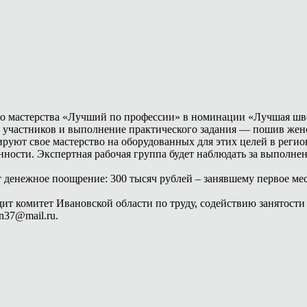
о мастерства «Лучший по профессии» в номинации «Лучшая швея
 участников и выполнение практического задания — пошив женс
уют свое мастерство на оборудованных для этих целей в регио
ности. Экспертная рабочая группа будет наблюдать за выполне
енежное поощрение: 300 тысяч рублей – занявшему первое место,
дит комитет Ивановской области по труду, содействию занятост
n37@mail.ru.