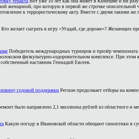
товку теракта
Вот уже 10 лет как она живёт в Кинешме и ни разу
ой женщиной, про которую в первой же строчке описательной ча
отовление к террористическому акту. Вместе с двумя такими же 
Кто желает сыграть в игру «Угадай, где дороже»? Желающих пр
ешме
Победитель международных турниров и призёр чемпионата 
аволокском физкультурно-оздоровительном комплексе. При этом
о собственный наставник Геннадий Евсеев.
оловину годовой поддержки
Регион продолжает отборы на компе
ремонт было направлено 2,1 миллиона рублей из областного и м
та
Какую погоду в Ивановской области обещают синоптики в суб