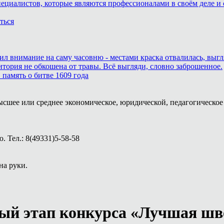
пециалистов, которые являются профессионалами в своём деле и 
ться
тил внимание на саму часовню - местами краска отвалилась, выг
итория не обкошена от травы. Всё выгляди, словно заброшенное.
память о битве 1609 года
ысшее или среднее экономическое, юридической, педагогическое 
 Тел.: 8(49331)5-58-58
на руки.
ный этап конкурса «Лучшая шв