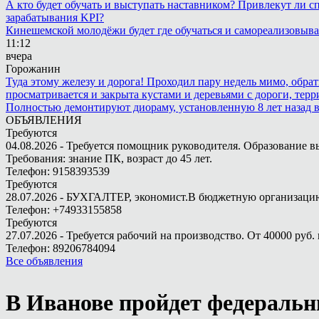
А кто будет обучать и выступать наставником? Привлекут ли с
зарабатывания KPI?
Кинешемской молодёжи будет где обучаться и самореализовыва
11:12
вчера
Горожанин
Туда этому железу и дорога! Проходил пару недель мимо, обра
просматривается и закрыта кустами и деревьями с дороги, терр
Полностью демонтируют диораму, установленную 8 лет назад в 
ОБЪЯВЛЕНИЯ
Требуются
04.08.2026 - Требуется помощник руководителя. Образование в
Требования: знание ПК, возраст до 45 лет.
Телефон: 9158393539
Требуются
28.07.2026 - БУХГАЛТЕР, экономист.В бюджетную организацию.
Телефон: +74933155858
Требуются
27.07.2026 - Требуется рабочий на производство. От 40000 руб. 
Телефон: 89206784094
Все объявления
В Иванове пройдет федераль