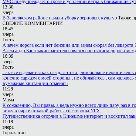
МЧС предупреждает о грозе и усилении ветра в ближайшие су
13:30
вчера
В Заволжском районе начали уборку зерновых культур
Также п
СВЕЖИЕ КОММЕНТАРИИ
18:45
вчера
Гость
А зачем дорога если нет бензина или зачем скорая без лекарств
Александр Бастрыкин заинтересовался состоянием дороги меж
16:39
вчера
Гость
Так всё и делается как раз для этого , чем больше нервничаеш
конечно сарказм с моей стороны , не обижайтесь , сам являюсь 
Бумажные квитанции отменят?
11:28
вчера
Мама
К сожалению, Вы правы, а ведь нужно всего лишь пару раз в г
вижу в парке никакой работы со стороны УГХ.
Путешественника огорчил в Кинешме интернет и восхитил зак
11:18
вчера
Горожанин