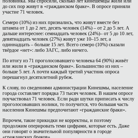
половинка. Мы спросили, сколько лет кинешемцы жили или
до сих пор живут в «гражданском браке». В опросе приняли
участие 71 человек.
Семеро (10%) из них признались, что живут вместе без
штампа от 1 до 2 лет, десять человек (14%) – от 2 до 5 лет. А
дальше интереснее: семнадцать человек (24%)– от 5 до 10 лет,
девятнадцать человек (27%) живут уже 10–15 лет, а
одиннадцать – больше 15 лет. Всего семеро (10%) сказали
твёрдое «нет»: либо ЗАГС, либо ничего.
По итогу из 71 проголосовавшего человека 64 (90%) живёт
или жили в «гражданском браке». Большинство из них –
больше 5 лет. А почти каждый третий участник опроса
перешагнул десятилетний рубеж.
К слову, по сведениями администрации Кинешмы, население
города составляет порядка 73 тысяч человек. В нашем опросе
поучаствовал 71 человек. Если ради шутки приписать к числу
проголосовавших нолики, то получится, что большая часть
населения Кинешмы предпочитают «гражданские браки».
Впрочем, такие прикидки не корректны, и поэтому
продолжим оперировать теми цифрами, которые есть. Даже
они говорят о значительной популярности в городе
«гражданских браков».