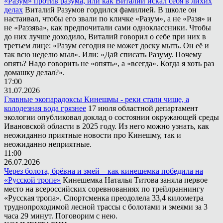
«Разум» против разума, или как Виталий искал себя в лихих
делах
Виталий Разумов гордился фамилией. В школе он
настаивал, чтобы его звали по кличке «Разум», а не «Разя» и
не «Раззява», как предпочитали сами одноклассники. Чтобы
до них лучше доходило, Виталий говорил о себе при них в
третьем лице: «Разум сегодня не может доску мыть. Он её и
так всю неделю мыл». Или: «Дай списать Разуму. Почему
опять? Надо говорить не «опять», а «всегда». Когда я хоть раз
домашку делал?».
17:00
31.07.2026
Главные экопарадоксы Кинешмы - реки стали чище, а
колодезная вода грязнее
17 июля областной департамент
экологии опубликовал доклад о состоянии окружающей среды
Ивановской области в 2025 году. Из него можно узнать, как
неожиданно приятные новости про Кинешму, так и
неожиданно неприятные.
11:00
26.07.2026
Через болота, брёвна и змей – как кинешемка победила на
«Русской тропе»
Кинешемка Наталья Титова заняла первое
место на всероссийских соревнованиях по трейлраннингу
«Русская тропа». Спортсменка преодолела 33,4 километра
труднопроходимой лесной трассы с болотами и змеями за 3
часа 29 минут. Поговорим с нею.