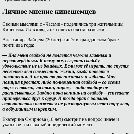
Личное мнение кинешемцев
Своими мыслями с «Часами» поделились три жительницы
Кинешмы. Их взгляды оказались совсем разными.
Александра Зайцева (20 лет) живёт в гражданском браке
почти два года:
— Для меня свадьба не является чем-то главным и
первоочерёдным. К тому же, сыграть свадьбу –
удовольствие не из дешёвых. Если уж её играть, то спустя
несколько лет совместной жизни, когда появятся
накопления. А не просто расписаться и забыть. Моя
позиция простая: либо полноценная свадьба – со всеми
торжествами, гостями, пиром, – либо вообще не
расписываться. Заодно пока копишь на свадьбу – успеваете
притереться друг к другу. И тогда брак с большей
вероятностью окажется не расторгнутым через пару лет,
а обдуманным и крепким.
Екатерина Смирнова (18 лет) смотрит на вопрос иначе и
указывает на важный юридический момент: