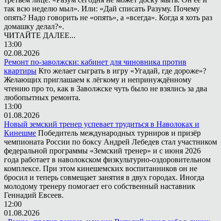
так всю неделю мыл». Или: «Дай списать Разуму. Почему
опять? Надо говорить не «опять», а «всегда». Когда я хоть раз
домашку делал?».
ЧИТАЙТЕ ДАЛЕЕ...
13:00
02.08.2026
Ремонт по-заволжски: кабинет для чиновника против
квартиры
Кто желает сыграть в игру «Угадай, где дороже»?
Желающих приглашаем к лёгкому и непринуждённому
чтению про то, как в Заволжске чуть было не взялись за два
любопытных ремонта.
13:00
01.08.2026
Новый земский тренер успевает трудиться в Наволоках и
Кинешме
Победитель международных турниров и призёр
чемпионата России по боксу Андрей Лебедев стал участником
федеральной программы «Земский тренер» и с июня 2026
года работает в наволокском физкультурно-оздоровительном
комплексе. При этом кинешемских воспитанников он не
бросил и теперь совмещает занятия в двух городах. Иногда
молодому тренеру помогает его собственный наставник
Геннадий Евсеев.
12:00
01.08.2026