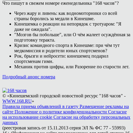
Что пишут в свежем номере еженедельника "168 часов"?
Через жару и ливень: как водномоторники со всей
страны боролись за медали в Кинешме.
Кинешемка о реакции на непорядок с тротуаром: "Я
даже не ожидала".
"Мозгов бы побольше", или О чём жалеет осуждённая за
подготовку теракта.
Кризис командного спорта в Кинешме: при чём тут
медкомиссия и родители юных спортсменов?
Рок, брызги и нейросети: кинешемец подарил
спортсменам гимн.
Механик против цифры, или Разорение по старости лет.
Подробный анонс номера
© «Кинешемский городской новостной ресурс "168 часов" -
WWW.168.RU
»
Правила приема объявлений в газету
Размещение рекламы на
сайте
Положение о политике конфиденциальности
Согласие
на использование cookie
Согласие на обработку персональных
данных
(реестровая запись от 15.11.2013 серия ЭЛ № ФС 77 - 55993)