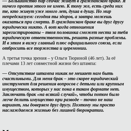
— Большинство пар сейчас живут в гражданском браке. Я
ничего против этого не имею. К тому же, есть среди них
те, кто живут уже много лет, душа в душу. Но мир
непредсказуем: сегодня ты здоров, а завтра можешь
оказаться при смерти. В гражданском браке вы друг другу
юридически никто. А вот когда отношения
зарегистрированы – твоя половинка сможет нести за тебя
юридическую ответственность, решать разные проблемы.
И в этом я вижу главный плюс официального союза, если
отбросить все торжества и церемонии.
А третья точка зрения – у Ольги Тюриной (46 лет). За её
плечами 13 лет совместной жизни без штампа:
— Отсутствие штампа никак не мешает нам быть
счастливыми. Для меня брак – это скорее юридический
инструмент для решения вопросов с детьми или крупным
имуществом, которых у нас пока в таком формате нет.
Заключать брак «на всякий случай», чтобы потом было
легче делить имущество при разводе – точно не наш
вариант, мы доверяем друг другу. Поэтому мы просто
наслаждаемся жизнью без лишней бюрократии.