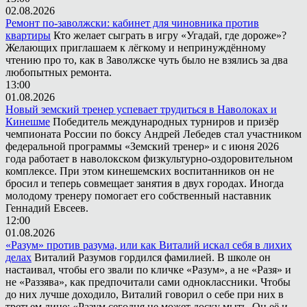
02.08.2026
Ремонт по-заволжски: кабинет для чиновника против
квартиры
Кто желает сыграть в игру «Угадай, где дороже»?
Желающих приглашаем к лёгкому и непринуждённому
чтению про то, как в Заволжске чуть было не взялись за два
любопытных ремонта.
13:00
01.08.2026
Новый земский тренер успевает трудиться в Наволоках и
Кинешме
Победитель международных турниров и призёр
чемпионата России по боксу Андрей Лебедев стал участником
федеральной программы «Земский тренер» и с июня 2026
года работает в наволокском физкультурно-оздоровительном
комплексе. При этом кинешемских воспитанников он не
бросил и теперь совмещает занятия в двух городах. Иногда
молодому тренеру помогает его собственный наставник
Геннадий Евсеев.
12:00
01.08.2026
«Разум» против разума, или как Виталий искал себя в лихих
делах
Виталий Разумов гордился фамилией. В школе он
настаивал, чтобы его звали по кличке «Разум», а не «Разя» и
не «Раззява», как предпочитали сами одноклассники. Чтобы
до них лучше доходило, Виталий говорил о себе при них в
третьем лице: «Разум сегодня не может доску мыть. Он её и