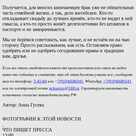
Получается, для многих кинешемцев брак уже не обязательная
часть семейной жизни, а так, дело житейское. Кто-то
откладывает свадьбу до лучших времён, кто-то не видит в ней
смысла, а кто-то просто живёт десятилетиями без штампов в
паспорте и не заморачивается.
Мы не берёмся советовать, как лучше, и не встаём ни на чью
сторону Просто рассказываем, как есть. Оставляем право
одобрять или не одобрять сегодняшние нравы и традиции
вам, друзья.
Если вы стали свидетелем какого-то происшествия или сняли на видео
какое-то событие и считаете, что об этом должны узнать все, сообщите
нам по телефону:
5-45-84
или +
7(910)6680341
, WhatsApp
+7(910)6680341
или по электронной почте
m.kozirev@168.ru
. Гарантируем анонимность
источника согласно законодательству РФ.
Автор: Анна Гусева
ФОТОГРАФИИ К ЭТОЙ НОВОСТИ
ЧТО ПИШЕТ ПРЕССА
13:00