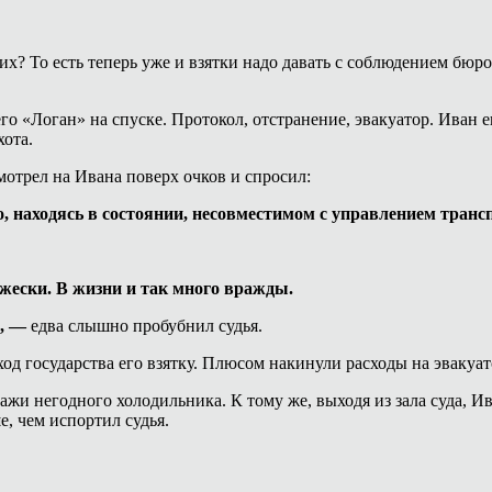
их? То есть теперь уже и взятки надо давать с соблюдением бюр
о «Логан» на спуске. Протокол, отстранение, эвакуатор. Иван ещ
хота.
мотрел на Ивана поверх очков и спросил:
, находясь в состоянии, несовместимом с управлением тран
жески. В жизни и так много вражды.
, —
едва слышно пробубнил судья.
од государства его взятку. Плюсом накинули расходы на эвакуа
жи негодного холодильника. К тому же, выходя из зала суда, Ива
, чем испортил судья.