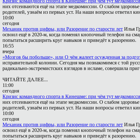
Кризис командного спорта в Кинешме: при чём тут медкомисс
них отсеиваются ещё на этапе медкомиссии. О слабом здоровье
родителей, узнаём из первых уст. На наши вопросы ответил к
10:00
сегодня
Механик против цифры, или Разорение по старости лет
Илья Г
освоил ещё в 2020-м, когда поменял кнопочный телефон на сма
попытаться расширить круг навыков и приведёт к разорению.
16:55
вчера
«Мозгов бы побольше», или О чём жалеет осужденная за подго
исправительной колонии. Сегодня мы познакомимся с той русск
радикально-экстремистских взглядов в исламе, совершила приг
ЧИТАЙТЕ ДАЛЕЕ...
11:00
сегодня
Кризис командного спорта в Кинешме: при чём тут медкомисс
них отсеиваются ещё на этапе медкомиссии. О слабом здоровье
родителей, узнаём из первых уст. На наши вопросы ответил к
10:00
сегодня
Механик против цифры, или Разорение по старости лет
Илья Г
освоил ещё в 2020-м, когда поменял кнопочный телефон на сма
попытаться расширить круг навыков и приведёт к разорению.