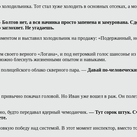
холодильника. Тот стал хуже холодить в основных отсеках, а мор
–
Болтов нет, а вся начинка просто запенена и замурована. Сд
 заглохнет. Не угадаешь.
моментом и выставил холодильник на продажу: «Подержанный, но
лём своего верного «Логана», и под негромкий голос шансонье и
о можно блеснуть жизненными опытом и навыками.
 полицейского облако скверного пара. —
Давай по-человечески
 привычно покачал головой. Но Иван уже вошел в раж. Он полез в
но, будто передавал ядерный чемоданчик.
— Тут сорок штук. Сч
те.
ловкую победу над системой. В этот момент инспектор, вместо 