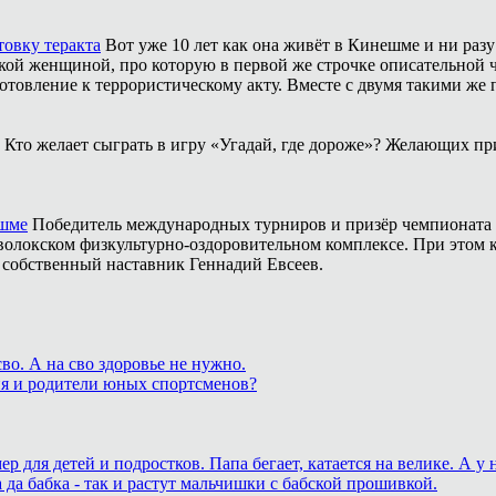
товку теракта
Вот уже 10 лет как она живёт в Кинешме и ни разу
ой женщиной, про которую в первой же строчке описательной ча
отовление к террористическому акту. Вместе с двумя такими же 
Кто желает сыграть в игру «Угадай, где дороже»? Желающих пр
ешме
Победитель международных турниров и призёр чемпионата 
аволокском физкультурно-оздоровительном комплексе. При этом
о собственный наставник Геннадий Евсеев.
о. А на сво здоровье не нужно.
ия и родители юных спортсменов?
для детей и подростков. Папа бегает, катается на велике. А у
 да бабка - так и растут мальчишки с бабской прошивкой.