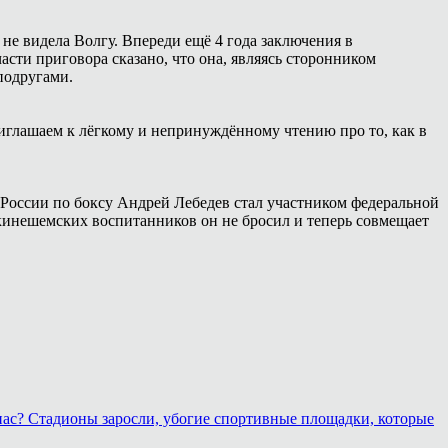
 не видела Волгу. Впереди ещё 4 года заключения в
сти приговора сказано, что она, являясь сторонником
подругами.
иглашаем к лёгкому и непринуждённому чтению про то, как в
России по боксу Андрей Лебедев стал участником федеральной
 кинешемских воспитанников он не бросил и теперь совмещает
 нас? Стадионы заросли, убогие спортивные площадки, которые