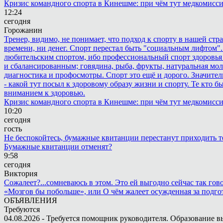
Кризис командного спорта в Кинешме: при чём тут медкомисс
12:24
сегодня
Горожанин
Тренер, видимо, не понимает, что подход к спорту в нашей стр
времени, ни денег. Спорт перестал быть "социальным лифтом".
любительским спортом, ибо профессиональный спорт здоровья 
и сбалансированным; говядина, рыба, фрукты, натуральная мол
диагностика и профосмотры. Спорт это ещё и дорого. Значител
- какой тут посыл к здоровому образу жизни и спорту. Те кто 
вниманием к здоровью.
Кризис командного спорта в Кинешме: при чём тут медкомисс
10:20
сегодня
гость
Не беспокойтесь, бумажные квитанции перестанут приходить те
Бумажные квитанции отменят?
9:58
сегодня
Виктория
Сожалеет?...сомневаюсь в этом. Это ей выгодно сейчас так гово
«Мозгов бы побольше», или О чём жалеет осужденная за подго
ОБЪЯВЛЕНИЯ
Требуются
04.08.2026 - Требуется помощник руководителя. Образование в