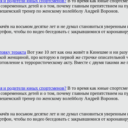
ия и родители юных спортсменов?
В то время как юные спортсме
 современных детей и о том, почему главным препятствием на п
инешемский тренер по женскому волейболу Андрей Воронов.
рачёв на восьмом десятке лет и не думал становиться уверенным 
ртфон, чтобы по видео беседовать с закрывшимися от коронавиру
товку теракта
Вот уже 10 лет как она живёт в Кинешме и ни разу
ой женщиной, про которую в первой же строчке описательной ча
отовление к террористическому акту. Вместе с двумя такими же 
ия и родители юных спортсменов?
В то время как юные спортсме
 современных детей и о том, почему главным препятствием на п
инешемский тренер по женскому волейболу Андрей Воронов.
рачёв на восьмом десятке лет и не думал становиться уверенным 
ртфон, чтобы по видео беседовать с закрывшимися от коронавиру