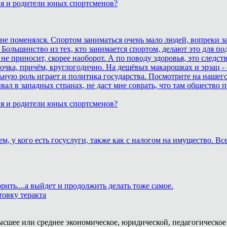
ия и родители юных спортсменов?
ане поменялся. Спортом заниматься очень мало людей, вопреки з
 Большинство из тех, кто занимается спортом, делают это для п
не приносит, скорее наоборот. А по поводу здоровья, это след
очка, причём, круглогодично. На дешёвых макарошках и эрзац -
ьную роль играет и политика государства. Посмотрите на нашего
бывал в западных странах, не даст мне соврать, что там обществ
ия и родители юных спортсменов?
м, у кого есть госуслуги, также как с налогом на имущество. В
рить....а выйдет и продолжить делать тоже самое.
товку теракта
ысшее или среднее экономическое, юридической, педагогическое 