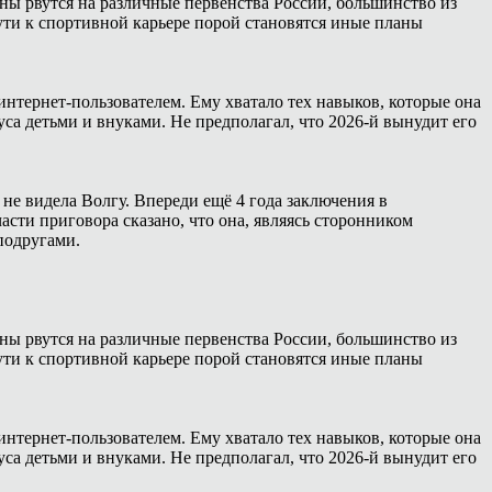
ны рвутся на различные первенства России, большинство из
ути к спортивной карьере порой становятся иные планы
интернет-пользователем. Ему хватало тех навыков, которые она
са детьми и внуками. Не предполагал, что 2026-й вынудит его
 не видела Волгу. Впереди ещё 4 года заключения в
сти приговора сказано, что она, являясь сторонником
подругами.
ны рвутся на различные первенства России, большинство из
ути к спортивной карьере порой становятся иные планы
интернет-пользователем. Ему хватало тех навыков, которые она
са детьми и внуками. Не предполагал, что 2026-й вынудит его