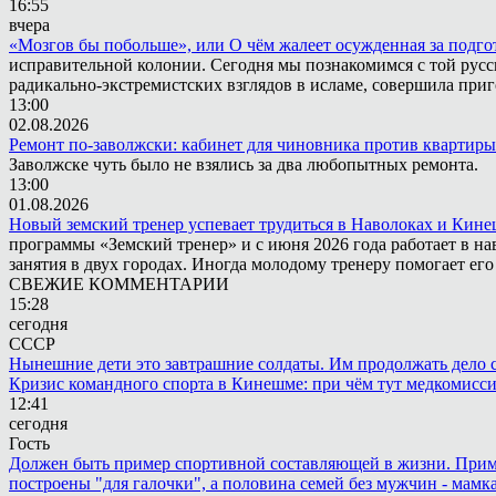
16:55
вчера
«Мозгов бы побольше», или О чём жалеет осужденная за подго
исправительной колонии. Сегодня мы познакомимся с той русск
радикально-экстремистских взглядов в исламе, совершила приг
13:00
02.08.2026
Ремонт по-заволжски: кабинет для чиновника против квартиры
Заволжске чуть было не взялись за два любопытных ремонта.
13:00
01.08.2026
Новый земский тренер успевает трудиться в Наволоках и Кин
программы «Земский тренер» и с июня 2026 года работает в н
занятия в двух городах. Иногда молодому тренеру помогает ег
СВЕЖИЕ КОММЕНТАРИИ
15:28
сегодня
СССР
Нынешние дети это завтрашние солдаты. Им продолжать дело св
Кризис командного спорта в Кинешме: при чём тут медкомисс
12:41
сегодня
Гость
Должен быть пример спортивной составляющей в жизни. Пример 
построены "для галочки", а половина семей без мужчин - мамка