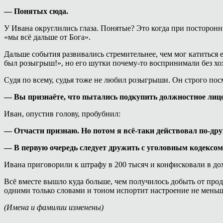
— Понятых сюда.
У Ивана округлились глаза. Понятые? Это когда при посторонн
«мы всё дальше от Бога».
Дальше события развивались стремительнее, чем мог катиться ег
был розыгрыш!», но его шутки почему-то воспринимали без хо
Судя по всему, судья тоже не любил розыгрыши. Он строго пос
— Вы признаёте, что пытались подкупить должностное лицо
Иван, опустив голову, пробубнил:
— Отчасти признаю. Но потом я всё-таки действовал по-дру
— В первую очередь следует дружить с уголовным кодексом
Ивана приговорили к штрафу в 200 тысяч и конфисковали в дох
Всё вместе вышло куда больше, чем получилось добыть от прода
одними только словами и тоном испортит настроение не меньше
(Имена и фамилии изменены)