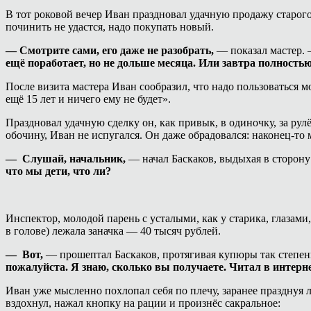
В тот роковой вечер Иван праздновал удачную продажу старого 
починить не удастся, надо покупать новый.
— Смотрите сами, его даже не разобрать,
— показал мастер. 
ещё поработает, но не дольше месяца. Или завтра полностью
После визита мастера Иван сообразил, что надо пользоваться 
ещё 15 лет и ничего ему не будет».
Праздновал удачную сделку он, как привык, в одиночку, за ру
обочину, Иван не испугался. Он даже обрадовался: наконец-т
— Слушай, начальник,
— начал Баскаков, выдыхая в сторону
что мы дети, что ли?
Инспектор, молодой парень с усталыми, как у старика, глазами,
в голове) лежала заначка — 40 тысяч рублей.
— Вот,
— прошептал Баскаков, протягивая купюры так степен
пожалуйста. Я знаю, сколько вы получаете. Читал в интерне
Иван уже мысленно похлопал себя по плечу, заранее празднуя 
вздохнул, нажал кнопку на рации и произнёс сакральное: