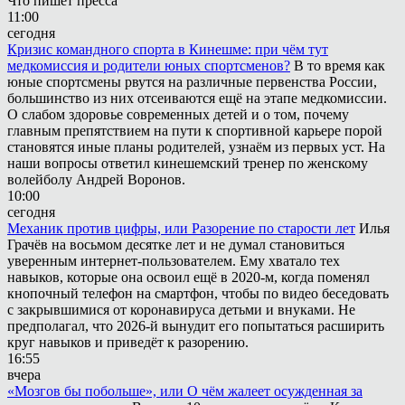
Что пишет пресса
11:00
сегодня
Кризис командного спорта в Кинешме: при чём тут
медкомиссия и родители юных спортсменов?
В то время как
юные спортсмены рвутся на различные первенства России,
большинство из них отсеиваются ещё на этапе медкомиссии.
О слабом здоровье современных детей и о том, почему
главным препятствием на пути к спортивной карьере порой
становятся иные планы родителей, узнаём из первых уст. На
наши вопросы ответил кинешемский тренер по женскому
волейболу Андрей Воронов.
10:00
сегодня
Механик против цифры, или Разорение по старости лет
Илья
Грачёв на восьмом десятке лет и не думал становиться
уверенным интернет-пользователем. Ему хватало тех
навыков, которые она освоил ещё в 2020-м, когда поменял
кнопочный телефон на смартфон, чтобы по видео беседовать
с закрывшимися от коронавируса детьми и внуками. Не
предполагал, что 2026-й вынудит его попытаться расширить
круг навыков и приведёт к разорению.
16:55
вчера
«Мозгов бы побольше», или О чём жалеет осужденная за