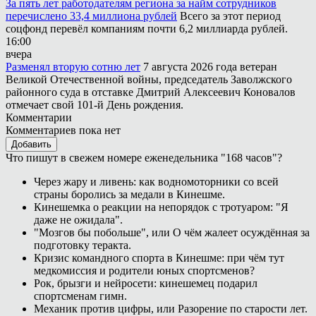
За пять лет работодателям региона за найм сотрудников
перечислено 33,4 миллиона рублей
Всего за этот период
соцфонд перевёл компаниям почти 6,2 миллиарда рублей.
16:00
вчера
Разменял вторую сотню лет
7 августа 2026 года ветеран
Великой Отечественной войны, председатель Заволжского
районного суда в отставке Дмитрий Алексеевич Коновалов
отмечает свой 101-й День рождения.
Комментарии
Комментариев пока нет
Добавить
Что пишут в свежем номере еженедельника "168 часов"?
Через жару и ливень: как водномоторники со всей
страны боролись за медали в Кинешме.
Кинешемка о реакции на непорядок с тротуаром: "Я
даже не ожидала".
"Мозгов бы побольше", или О чём жалеет осуждённая за
подготовку теракта.
Кризис командного спорта в Кинешме: при чём тут
медкомиссия и родители юных спортсменов?
Рок, брызги и нейросети: кинешемец подарил
спортсменам гимн.
Механик против цифры, или Разорение по старости лет.